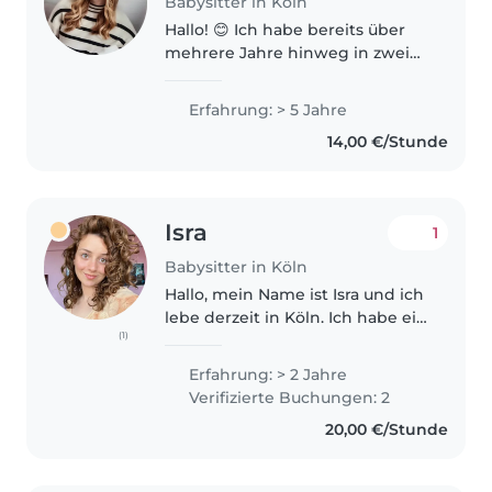
Babysitter in Köln
Hallo! 😊 Ich habe bereits über
mehrere Jahre hinweg in zwei
Familien regelmäßig
gebabysittet und dadurch viel
Erfahrung: > 5 Jahre
Erfahrung im Umgang mit
14,00 €/Stunde
Kindern gesammelt. Außerdem
habe ich einen Babysitterkurs..
Isra
1
Babysitter in Köln
Hallo, mein Name ist Isra und ich
lebe derzeit in Köln. Ich habe ein
(1)
Jahr lang in Berlin im Rahmen
eines Erasmus-Projekts mit
Erfahrung: > 2 Jahre
Kindern mit Behinderungen
Verifizierte Buchungen: 2
gearbeitet. Außerdem bin ich..
20,00 €/Stunde