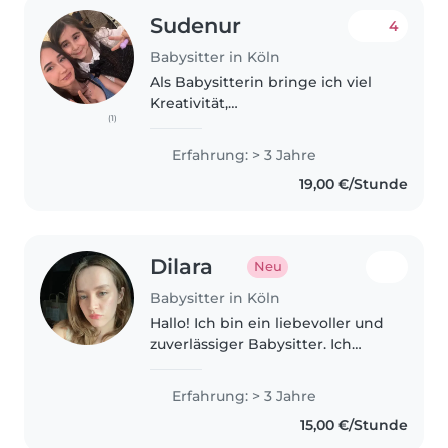
Sudenur
4
Babysitter in Köln
Als Babysitterin bringe ich viel
Kreativität,
(1)
Verantwortungsbewusstsein und
Fürsorge in meine Arbeit ein. Mit
Erfahrung: > 3 Jahre
mittlerweile 3 Jahren Erfahrung
19,00 €/Stunde
betreue ich gerne Kinder im
Kleinkind-,..
Dilara
Neu
Babysitter in Köln
Hallo! Ich bin ein liebevoller und
zuverlässiger Babysitter. Ich
liebe Kinder und verbringe sehr
gerne Zeit mit ihnen. Es macht
Erfahrung: > 3 Jahre
mir viel Freude, mit Kindern zu
15,00 €/Stunde
spielen, gemeinsam zu..