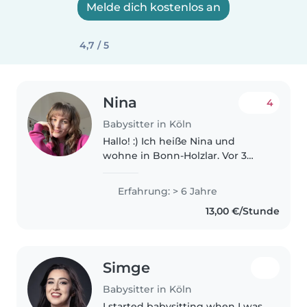
Melde dich kostenlos an
4,7 / 5
Nina
4
Babysitter in Köln
Hallo! :) Ich heiße Nina und
wohne in Bonn-Holzlar. Vor 3
Jahren habe ich mein Abitur
gemacht und im Anschluss ein
Erfahrung: > 6 Jahre
FSJ an einer Grundschule
13,00 €/Stunde
absolviert. Seit Oktobet '24
studiere ich..
Simge
Babysitter in Köln
I started babysitting when I was