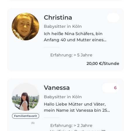
Christina
Babysitter in Köln
Ich heiße Nina Schäfers, bin
Anfang 40 und Mutter eines
volljährigen Sohnes. Ich habe
eine abgeschlossene Ausbildung
Erfahrung: > 5 Jahre
als Erzieherin sowie als
20,00 €/Stunde
Rechtsanwaltsfachangestellte
und in beiden..
Vanessa
6
Babysitter in Köln
Hallo Liebe Mütter und Väter,
mein Name ist Vanessa bin 25
Jahre alt und komme aus
Familienfavorit
Luxemburg. Ich studiere Soziale
(5)
Erfahrung: > 2 Jahre
Arbeit und habe bereits zwei