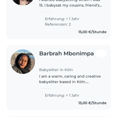
15. I babysat my cousins, friend’s
sibling, and my neighbors’
children. At the moment I’m a
Erfahrung: < 1 Jahr
music student. In my free time I
Referenzen: 2
would like to babysit,..
15,00 €/Stunde
Barbrah Mbonimpa
Babysitter in Köln
I am a warm, caring and creative
babysitter based in Köln.
Growing up as the firstborn, I
have been nurturing and caring
Erfahrung: < 1 Jahr
for my younger siblings, nieces
15,00 €/Stunde
and nephews my whole life,..