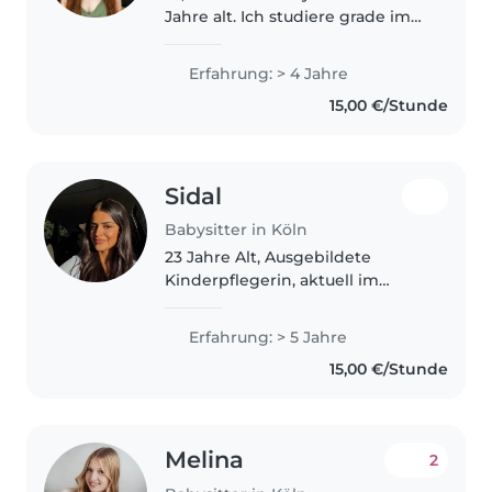
Jahre alt. Ich studiere grade im
ersten Semester Lehramt für
sonderpädagogische Förderung
Erfahrung: > 4 Jahre
und arbeite nebenbei beim
15,00 €/Stunde
Inklusiv wohnen Köln wo ich mit
Menschen..
Sidal
Babysitter in Köln
23 Jahre Alt, Ausgebildete
Kinderpflegerin, aktuell im
Kindergarten tätig. Geduldig,
liebevoll und zuverlässig im
Erfahrung: > 5 Jahre
Umgang mit Kindern. Mehr als
15,00 €/Stunde
fünf Jahre Erfahrung mit
Kindern. Ich..
Melina
2