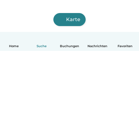
Karte
Home
Suche
Buchungen
Nachrichten
Favoriten
Deutsch
So funktionierts
Hilfe
Bedingungen & Datenschutz
Preise
Impressum
Babysits für Berufstätige
Community Leitfaden