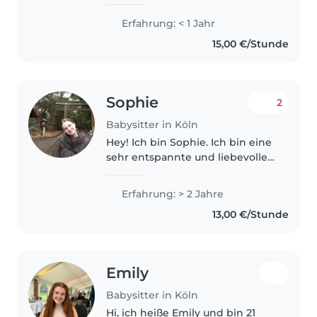
emphatisch..
Erfahrung: < 1 Jahr
15,00 €/Stunde
Sophie
2
Babysitter in Köln
Hey! Ich bin Sophie. Ich bin eine
sehr entspannte und liebevolle
Person, die viel Ruhe und
Geduld mitbringt. Nach meinem
Erfahrung: > 2 Jahre
Abi habe ich ein halbes Jahr in
13,00 €/Stunde
Korea gelebt und bin
anschließend..
Emily
Babysitter in Köln
Hi, ich heiße Emily und bin 21