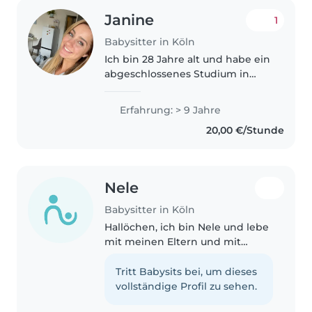
Janine
1
Babysitter in Köln
Ich bin 28 Jahre alt und habe ein
abgeschlossenes Studium in
Soziale Arbeit. Zudem bringe ich
über 9 Jahre Erfahrung in der
Erfahrung: > 9 Jahre
Betreuung von Kindern und
20,00 €/Stunde
Jugendlichen mit. Im Laufe
meiner..
Nele
Babysitter in Köln
Hallöchen, ich bin Nele und lebe
mit meinen Eltern und mit
meinem Bruder zusammen. Ich
unternehme gerne was mit
Tritt Babysits bei, um dieses
Freunden und spiele gerne
vollständige Profil zu sehen.
Gesellschaftsspiele. Ich bin sehr