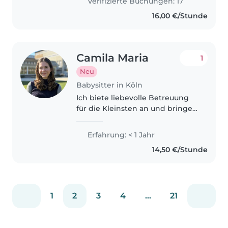
Verifizierte Buchungen: 17
Jahre Berufserfahrung im
16,00 €/Stunde
Bereich mit..
Camila Maria
1
Neu
Babysitter in Köln
Ich biete liebevolle Betreuung
für die Kleinsten an und bringe
Geduld, Empathie und
Kreativität mit. Meine
Erfahrung: < 1 Jahr
Mehrsprachigkeit (Deutsch,
14,50 €/Stunde
Englisch, Spanisch und ein
bisschen Portugiesisch)..
1
2
3
4
...
21