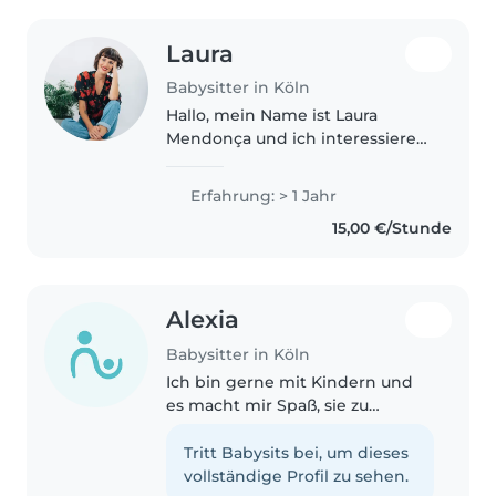
Laura
Babysitter in Köln
Hallo, mein Name ist Laura
Mendonça und ich interessiere
mich sehr für eine Tätigkeit als
Babysitterin. Auch wenn ich
Erfahrung: > 1 Jahr
bisher noch keine formelle
15,00 €/Stunde
Berufserfahrung in diesem
Bereich..
Alexia
Babysitter in Köln
Ich bin gerne mit Kindern und
es macht mir Spaß, sie zu
unterhalten. Ich hab ein 3
wöchiges Praktikum in einer Kita
Tritt Babysits bei, um dieses
gemacht (3-6 Jährige) weshalb
vollständige Profil zu sehen.