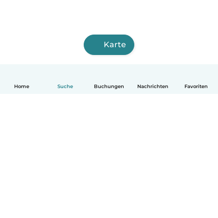
Karte
Home
Suche
Buchungen
Nachrichten
Favoriten
Deutsch
So funktionierts
Hilfe
Bedingungen & Datenschutz
Preise
Impressum
Babysits für Berufstätige
Community Leitfaden