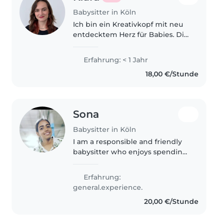
Babysitter in Köln
Ich bin ein Kreativkopf mit neu
entdecktem Herz für Babies. Die
letzten 3 Monate war ich in den
USA die night nanny für meine
Erfahrung: < 1 Jahr
kleine Nichte und habe es sehr
18,00 €/Stunde
genossen. Daher würde ich..
Sona
Babysitter in Köln
I am a responsible and friendly
babysitter who enjoys spending
time with children. I have
experience with kids of different
Erfahrung:
ages and can help with playing,
general.experience.
learning, meals, and daily..
20,00 €/Stunde