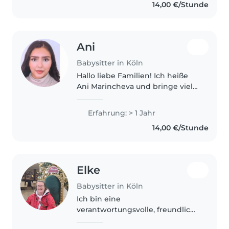
14,00 €/Stunde
Ani
Babysitter in Köln
Hallo liebe Familien! Ich heiße
Ani Marincheva und bringe viel
Freude und Erfahrung in der
Kinderbetreuung mit. Durch
Erfahrung: > 1 Jahr
meine 8 jährige Schwester
14,00 €/Stunde
kenne ich den Familienalltag
sehr gut...
Elke
Babysitter in Köln
Ich bin eine
verantwortungsvolle, freundliche
und einfühlsame Babysitterin