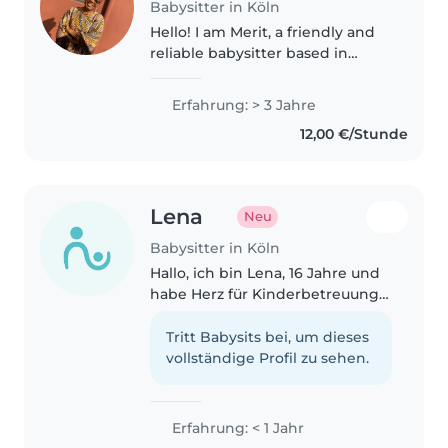
Babysitter in Köln
Hello! I am Merit, a friendly and
reliable babysitter based in
Cologne who loves working with
children and helping families.
Erfahrung: > 3 Jahre
thank you.
12,00 €/Stunde
Lena
Neu
Babysitter in Köln
Hallo, ich bin Lena, 16 Jahre und
habe Herz für Kinderbetreuung.
Ich liebe es zu malen, vorzulesen
und mit Kindern zu spielen. Ich
Tritt Babysits bei, um dieses
habe letztes Jahr für 2 Monate
vollständige Profil zu sehen.
als Babysitterin gearbeitet..
Erfahrung: < 1 Jahr