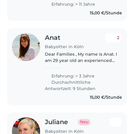
mit 11 Jahren Erfahrung in der
Erfahrung: > 11 Jahre
Betreuung von Babys,
15,00 €/Stunde
Kleinkindern und
Vorschulkindern. Ich bin
ausgebildete..
Anat
2
Babysitter in Köln
Dear Families , My name is Anat. I
am 29 year old an experienced
babysitter living in Köln. I have
worked with different families
Erfahrung: > 3 Jahre
over the years as a babysitter
Durchschnittliche
with both toddlers..
Antwortzeit: 9 Stunden
15,00 €/Stunde
Juliane
Neu
Babysitter in Köln