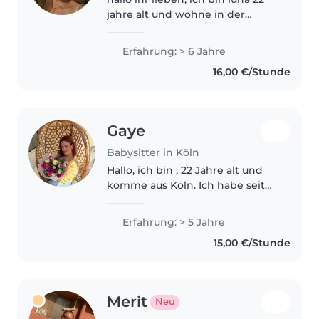
jahre alt und wohne in der
kölner innenstadt. ich studiere
grundschullehramt & war bereits
Erfahrung: > 6 Jahre
1 jahr als aupair in australien. die
16,00 €/Stunde
familie hatte 4 klein..
Gaye
Babysitter in Köln
Hallo, ich bin , 22 Jahre alt und
komme aus Köln. Ich habe seit
etwa 10 Jahren private Erfahrung
in der Kinderbetreuung.
Erfahrung: > 5 Jahre
Außerdem habe ich eine
15,00 €/Stunde
schulische Ausbildung zur
Kinderpflegerin..
Merit
Neu