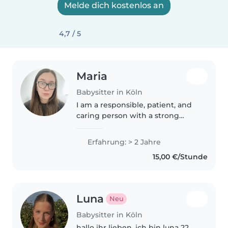
Melde dich kostenlos an
4,7 / 5
Maria
Babysitter in Köln
I am a responsible, patient, and
caring person with a strong
sense of commitment. I enjoy
working with children and
Erfahrung: > 2 Jahre
families, offering my support,
15,00 €/Stunde
reliability, and personal qualities..
Luna
Neu
Babysitter in Köln
hallo ihr lieben, ich bin luna 22