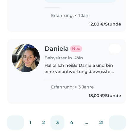
ich schon Erfahrung habe. Ich
fange..
Erfahrung: < 1 Jahr
12,00 €/Stunde
Daniela
Neu
Babysitter in Köln
Hallo! Ich heiße Daniela und bin
eine verantwortungsbewusste,
liebevolle und geduldige Person.
Die Arbeit mit Kindern macht
Erfahrung: > 3 Jahre
mir große Freude, und es ist mir
18,00 €/Stunde
wichtig, ihnen eine sichere,..
1
2
3
4
...
21