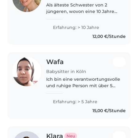
Als älteste Schwester von 2
jüngeren, wovon eine 10 Jahre
jüngere ist, habe ich schon früh
gelernt Verantwortung zu
Erfahrung: > 10 Jahre
übernehmen und mich zu
12,00 €/Stunde
kümmern. Da mir es viel Freude
macht, Zeit..
Wafa
Babysitter in Köln
Ich bin eine verantwortungsvolle
und ruhige Person mit über 5
Jahren Erfahrung in der
Kinderbetreuung, inklusive
Erfahrung: > 5 Jahre
Kindern mit besonderen
15,00 €/Stunde
Bedürfnissen. Ich spreche
Arabisch, Deutsch,..
Klara
Neu