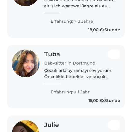
alt :) Ich war zwei Jahre als Au
Pair in den usa und habe somit
viel Erfahrungen mit Kindern.
Erfahrung: > 3 Jahre
Ich habe dort auf 4 Kinder
18,00 €/Stunde
aufgepasst die 0,2,6 und 8..
Tuba
Babysitter in Dortmund
Çocuklarla oynamayı seviyorum.
Öncelikle bebekler ve küçük
çocuklar olmak üzere 3 yıllık
bakıcılık deneyimim var. Ayrıca
Erfahrung: > 1 Jahr
özel eğitime ihtiyacı olan
15,00 €/Stunde
çocuklarla, özellikle de epilepsi..
Julie