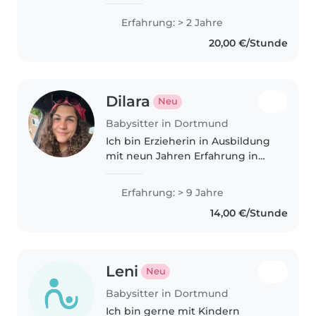
das Babysitten total gerne.
Durch meine Nichten habe ich
Erfahrung: > 2 Jahre
schon super viel praktische
20,00 €/Stunde
Erfahrung im Umgang mit Kids
gesammelt...
Dilara
Neu
Babysitter in Dortmund
Ich bin Erzieherin in Ausbildung
mit neun Jahren Erfahrung in
der Betreuung von Kleinkindern
bis Schulkindern. Meine große
Erfahrung: > 9 Jahre
Stärke liegt in der einfühlsamen
14,00 €/Stunde
Begleitung von Kindern mit..
Leni
Neu
Babysitter in Dortmund
Ich bin gerne mit Kindern