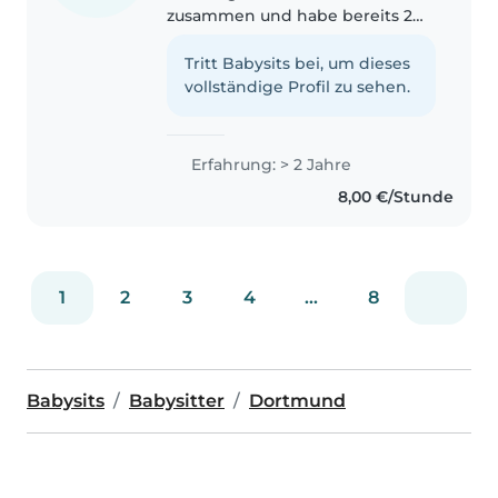
zusammen und habe bereits 2
Jahre Erfahrung mit Kleinen
jeden Alters. Mit Vorlesen,
Tritt Babysits bei, um dieses
Basteln und Spielen bringe ich
vollständige Profil zu sehen.
Kinder zum Lachen und zum
Nachdenken. Gerne..
Erfahrung: > 2 Jahre
8,00 €/Stunde
1
2
3
4
...
8
Babysits
Babysitter
Dortmund