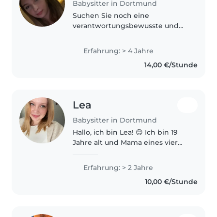
Babysitter in Dortmund
Suchen Sie noch eine
verantwortungsbewusste und
erfahrene Unterstützung für die
Bewerbung ihrer Kinder? mein
Erfahrung: > 4 Jahre
Name ist Julie. Ich bin 18 Jahre
14,00 €/Stunde
alt und wohne in Dortmund. Ich
bringe..
Lea
Babysitter in Dortmund
Hallo, ich bin Lea! 😊 Ich bin 19
Jahre alt und Mama eines vier
Monate alten Sohnes. Kinder
haben schon immer einen
Erfahrung: > 2 Jahre
großen Platz in meinem Leben.
10,00 €/Stunde
Seit 2019 habe ich regelmäßig
auf..