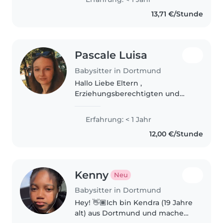
Digital Marketing in Germany
13,71 €/Stunde
and looking for a part-time..
Pascale Luisa
Babysitter in Dortmund
Hallo Liebe Eltern ,
Erziehungsberechtigten und
Kinder ;) Mein Name ist Pascale
Luisa ich bin 20 Jahre alt. Ich bin
Erfahrung: < 1 Jahr
gelernte Erzieherin und arbeite
12,00 €/Stunde
zurzeit in einer Kita. Falls sie..
Kenny
Neu
Babysitter in Dortmund
Hey! 👋🏾Ich bin Kendra (19 Jahre
alt) aus Dortmund und mache