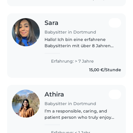
sie..
Sara
Babysitter in Dortmund
Hallo! Ich bin eine erfahrene
Babysitterin mit über 8 Jahren
Erfahrung in der
Kinderbetreuung und schließe
Erfahrung: > 7 Jahre
derzeit mein Lehramtsstudium
15,00 €/Stunde
ab. Ich bin seit Dezember in
Deutschland und..
Athira
Babysitter in Dortmund
I’m a responsible, caring, and
patient person who truly enjoys
spending time with children. I’m
currently pursuing my MSc in
Erfahrung: < 1 Jahr