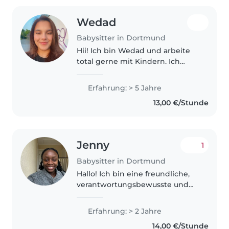
Wedad
Babysitter in Dortmund
Hii! Ich bin Wedad und arbeite
total gerne mit Kindern. Ich
habe erst bei meiner Familie
angefangen und bin dann auf
Erfahrung: > 5 Jahre
verwandte und Nachbarn
13,00 €/Stunde
gewechselt und es macht mir
total Spaß...
Jenny
1
Babysitter in Dortmund
Hallo! Ich bin eine freundliche,
verantwortungsbewusste und
geduldige Babysitterin. Ich
verbringe gerne Zeit mit
Erfahrung: > 2 Jahre
Kindern, spiele mit ihnen, lese
14,00 €/Stunde
Geschichten vor und unterstütze