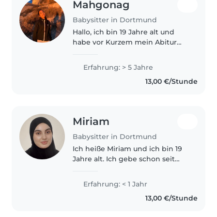
Mahgonag
Babysitter in Dortmund
Hallo, ich bin 19 Jahre alt und
habe vor Kurzem mein Abitur
abgeschlossen. Durch meine
fünfjährige kleine Schwester
Erfahrung: > 5 Jahre
habe ich bereits viel Erfahrung
13,00 €/Stunde
im Umgang mit Kindern
gesammelt..
Miriam
Babysitter in Dortmund
Ich heiße Miriam und ich bin 19
Jahre alt. Ich gebe schon seit
über 2 Jahren Grundschul-
Kindern Nachhilfe Unterricht.
Erfahrung: < 1 Jahr
Mein Job bereitet mir sehr viel
13,00 €/Stunde
Freude, weshalb ich gerne mit..