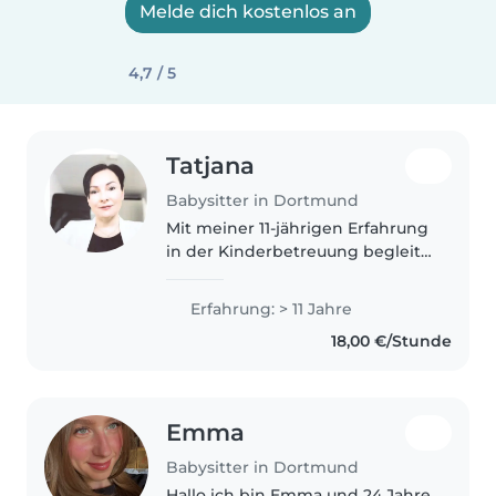
Melde dich kostenlos an
4,7 / 5
Tatjana
Babysitter in Dortmund
Mit meiner 11-jährigen Erfahrung
in der Kinderbetreuung begleite
ich Kinder jeden Alters –
besonders bei ADHS oder
Erfahrung: > 11 Jahre
körperlichen Einschränkungen.
18,00 €/Stunde
Multilingual in Deutsch,
Englisch,..
Emma
Babysitter in Dortmund
Hallo ich bin Emma und 24 Jahre