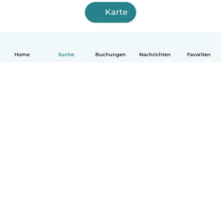
Karte
Home
Suche
Buchungen
Nachrichten
Favoriten
Deutsch
So funktionierts
Hilfe
Bedingungen & Datenschutz
Preise
Impressum
Babysits für Berufstätige
Community Leitfaden