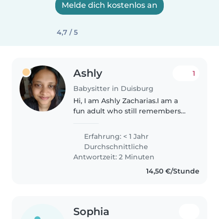
Melde dich kostenlos an
4,7 / 5
Ashly
1
Babysitter in Duisburg
Hi, I am Ashly Zacharias.I am a
fun adult who still remembers
how to play tags and other fun
games.I specilaze in crafts,chaos
Erfahrung: < 1 Jahr
management, helps in
Durchschnittliche
homework and also feed
Antwortzeit: 2 Minuten
children.I..
14,50 €/Stunde
Sophia