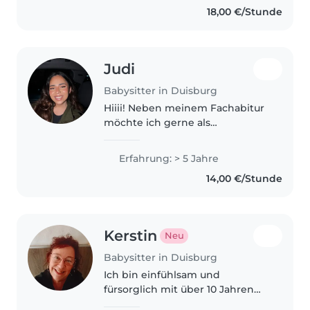
18,00 €/Stunde
Cousin ein Kind mit besonderen
Bedürfnissen,..
Judi
Babysitter in Duisburg
Hiiii! Neben meinem Fachabitur
möchte ich gerne als
Babysitterin arbeiten, da ich
sehr gut mit kleinen Kindern
Erfahrung: > 5 Jahre
umgehen kann und bereits
14,00 €/Stunde
Erfahrung in der Betreuung von
Kindern gesammelt..
Kerstin
Neu
Babysitter in Duisburg
Ich bin einfühlsam und
fürsorglich mit über 10 Jahren
Erfahrung in der