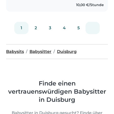
Pflegefachkraft und habe auch
10,00 €/Stunde
bereits auf höchst-
spezialisierten..
1
2
3
4
5
Babysits
Babysitter
Duisburg
Finde einen
vertrauenswürdigen Babysitter
in Duisburg
Babysitter in Duisburg gesucht? Finde über