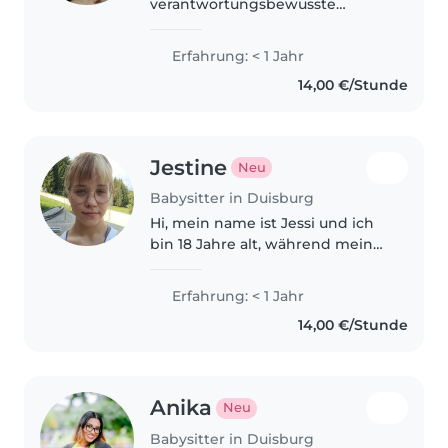
verantwortungsbewusste
Babysitterin in ihren 30ern, die
gerne mit Kindern arbeitet. Ich
Erfahrung: < 1 Jahr
habe Erfahrung mit
14,00 €/Stunde
Kleinkindern und liebe es, ihnen
beim Zeichnen,..
Jestine
Neu
Babysitter in Duisburg
Hi, mein name ist Jessi und ich
bin 18 Jahre alt, während meines
Auslandsjahrs in Kanada habe
ich durch meine zwei kleinen
Erfahrung: < 1 Jahr
Gastgeschwister (3 und 6 Jahre)
14,00 €/Stunde
festgestellt, dass der Umgang..
Anika
Neu
Babysitter in Duisburg