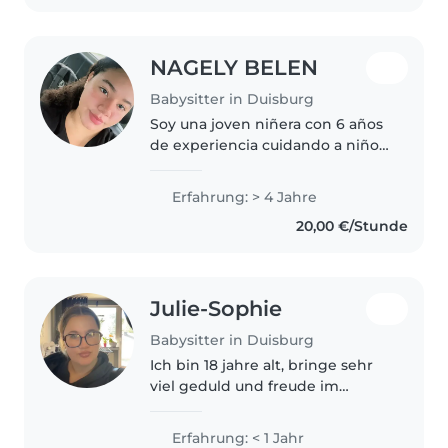
NAGELY BELEN
Babysitter in Duisburg
Soy una joven niñera con 6 años
de experiencia cuidando a niños
de todas las edades, desde
bebés hasta adolescentes. Soy
Erfahrung: > 4 Jahre
una persona responsable,
20,00 €/Stunde
paciente y empática, con una
licenciatura..
Julie-Sophie
Babysitter in Duisburg
Ich bin 18 jahre alt, bringe sehr
viel geduld und freude im
Umgang mit Kindern jedes
Alters mit. Ich bin angehende
Erfahrung: < 1 Jahr