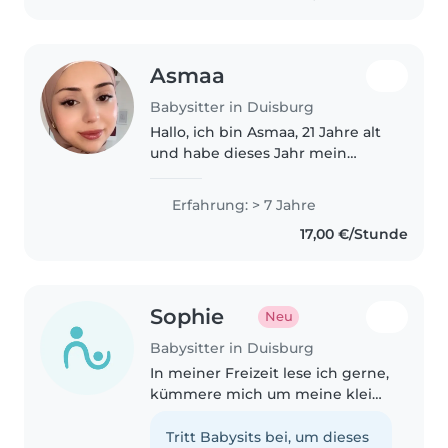
Asmaa
Babysitter in Duisburg
Hallo, ich bin Asmaa, 21 Jahre alt
und habe dieses Jahr mein
Abitur gemacht. Ich habe bereits
mehrere Familien als
Erfahrung: > 7 Jahre
Babysitterin unterstützt und
17,00 €/Stunde
betreue aktuell ebenfalls noch
eine..
Sophie
Neu
Babysitter in Duisburg
In meiner Freizeit lese ich gerne,
kümmere mich um meine kleine
Schwester, schreibe Bücher,
Male und kochen Zudem gerne.
Tritt Babysits bei, um dieses