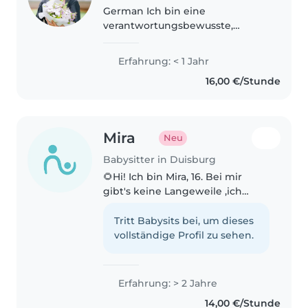
German Ich bin eine
verantwortungsbewusste,
geduldige und zuverlässige
Babysitterin sowie
Erfahrung: < 1 Jahr
Masterstudentin der
16,00 €/Stunde
Psychologie. Durch mein
Studium habe ich ein gutes
Verständnis für die..
Mira
Neu
Babysitter in Duisburg
🌻Hi! Ich bin Mira, 16. Bei mir
gibt's keine Langeweile ,ich
liebe Musik, spiele Klavier, male,
bastle und tanze total gerne.
Tritt Babysits bei, um dieses
Nach den Sommerferien starte
vollständige Profil zu sehen.
ich mein Fachabi im Bereich..
Erfahrung: > 2 Jahre
14,00 €/Stunde