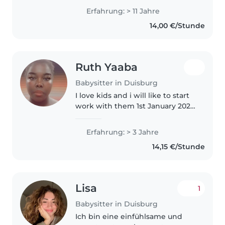
Kinderbetreuung aller
Erfahrung: > 11 Jahre
Altersgruppen. Ob Vorlesen,
14,00 €/Stunde
Basteln oder Hausaufgaben – ich
begleite Ihre Kinder gerne..
Ruth Yaaba
Babysitter in Duisburg
I love kids and i will like to start
work with them 1st January 2027
because i have two jobs i am
doing and the contract will end
Erfahrung: > 3 Jahre
of August and the other one the
14,15 €/Stunde
end of DecemberIch..
Lisa
1
Babysitter in Duisburg
Ich bin eine einfühlsame und