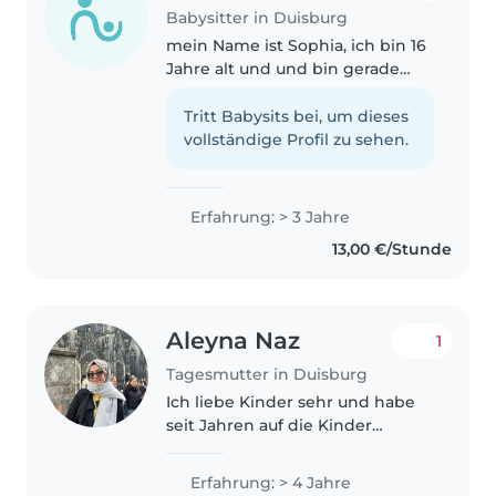
Babysitter in Duisburg
mein Name ist Sophia, ich bin 16
Jahre alt und und bin gerade
noch in der Schule . Ich möchte
gerne als Babysitterin arbeiten,
Tritt Babysits bei, um dieses
weil ich Kinder sehr gerne mag
vollständige Profil zu sehen.
und gut mit ihnen umgehen..
Erfahrung: > 3 Jahre
13,00 €/Stunde
Aleyna Naz
1
Tagesmutter in Duisburg
Ich liebe Kinder sehr und habe
seit Jahren auf die Kinder
meiner Geschwister, Cousins
und vieler anderer Leute
Erfahrung: > 4 Jahre
aufgepasst. Außerdem ist mein