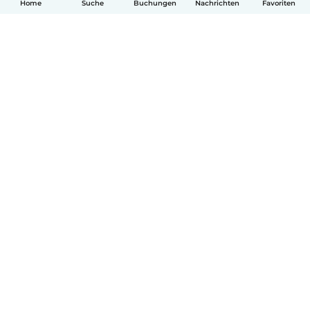
Home
Suche
Buchungen
Nachrichten
Favoriten
Deutsch
So funktionierts
Hilfe
Bedingungen & Datenschutz
Preise
Impressum
Babysits für Berufstätige
Community Leitfaden
© Babysits B.V.