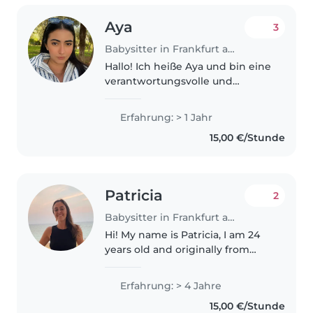
Aya
3
Babysitter in Frankfurt am Main
Hallo! Ich heiße Aya und bin eine
verantwortungsvolle und
freundliche Person. Ich studiere
derzeit am Studienkolleg in
Erfahrung: > 1 Jahr
Magdeburg und suche einen
15,00 €/Stunde
Babysitter-Job neben meinem
Studium...
Patricia
2
Babysitter in Frankfurt am Main
Hi! My name is Patricia, I am 24
years old and originally from
Spain. I have been living in
Germany for almost 5 years. I
Erfahrung: > 4 Jahre
spent nearly 2 years working as
15,00 €/Stunde
an au pair in Cologne, where..