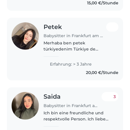
15,00 €/Stunde
Neben Deutsch spreche ich
auch Englisch...
Petek
Babysitter in Frankfurt am Main
Merhaba ben petek
türkiyedenim Türkiye de
referans ve tecrübelerim ile
Almanya çocuk bakıyorum.
Erfahrung: > 3 Jahre
Sabırlıyım çocuklarla vakit
20,00 €/Stunde
geçirmeyi severim. Hallo, ich bin
Petek ve komme aus der..
Saida
3
Babysitter in Frankfurt am Main
Ich bin eine freundliche und
respektvolle Person. Ich liebe
meine Arbeit und kümmere