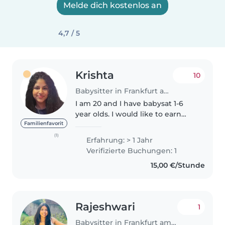
Melde dich kostenlos an
4,7 / 5
Krishta
10
Babysitter in Frankfurt am Main
I am 20 and I have babysat 1-6
year olds. I would like to earn
money so that I can spend on
Familienfavorit
travel or meals now that I am in
(1)
Erfahrung: > 1 Jahr
Germany for university. I can
Verifizierte Buchungen: 1
help with homework, keeping..
15,00 €/Stunde
Rajeshwari
1
Babysitter in Frankfurt am Main