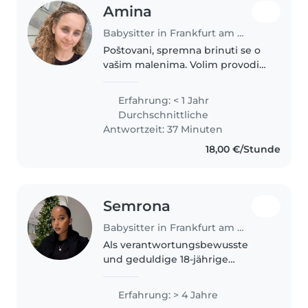
Amina
Babysitter in Frankfurt am Main
Poštovani, spremna brinuti se o
vašim malenima. Volim provoditi
vrijeme s djecom i brinuti o
njima. Volim čitati, izradu i igrati
Erfahrung: < 1 Jahr
se s djecom. Jako sam strpljiva i
Durchschnittliche
brižna osoba. Također..
Antwortzeit: 37 Minuten
18,00 €/Stunde
Semrona
Babysitter in Frankfurt am Main
Als verantwortungsbewusste
und geduldige 18-jährige
Schülerin habe ich bereits 4
Jahre Erfahrung als Babysitterin,
Erfahrung: > 4 Jahre
insbesondere mit Kleinkindern.