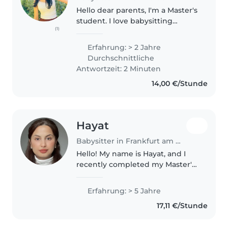
Hello dear parents, I'm a Master's
student. I love babysitting
(1)
because I truly enjoy spending
time with children, playing with
Erfahrung: > 2 Jahre
them, and creating a safe, happy
Durchschnittliche
environment. I have..
Antwortzeit: 2 Minuten
14,00 €/Stunde
Hayat
Babysitter in Frankfurt am Main
Hello! My name is Hayat, and I
recently completed my Master's
degree in Germany. While I
continue building my long-term
Erfahrung: > 5 Jahre
professional career, I am looking
17,11 €/Stunde
for a role that I genuinely..