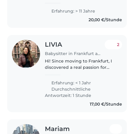
Erfahrung in der
Kinderbetreuung – von Babys
Erfahrung: > 11 Jahre
bis Vorschulkinder. Spezialisiert
20,00 €/Stunde
auf Kinder mit
Entwicklungsverzögerungen
und..
LIVIA
2
Babysitter in Frankfurt am Main
Hi! Since moving to Frankfurt, I
discovered a real passion for
education and currently work at
an international school. In my
Erfahrung: < 1 Jahr
free time, I enjoy babysitting
Durchschnittliche
because I genuinely love..
Antwortzeit: 1 Stunde
17,00 €/Stunde
Mariam