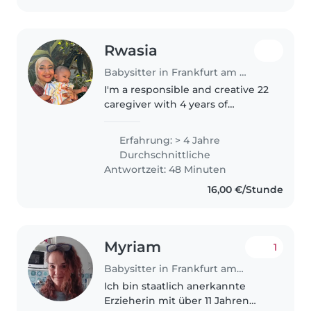
Rwasia
Babysitter in Frankfurt am Main
I'm a responsible and creative 22
caregiver with 4 years of
experience with toddlers,
babies, and preschoolers. I'm
Erfahrung: > 4 Jahre
comfortable with homework
Durchschnittliche
assistance and enjoy drawing,
Antwortzeit: 48 Minuten
crafting,..
16,00 €/Stunde
Myriam
1
Babysitter in Frankfurt am Main
Ich bin staatlich anerkannte
Erzieherin mit über 11 Jahren