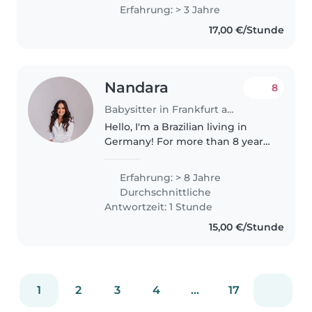
mich sehr gern um Kinder. Ich
Erfahrung: > 3 Jahre
sorge immer für eine sichere
17,00 €/Stunde
und warme Umgebung voller
Aufmerksamkeit,..
Nandara
8
Babysitter in Frankfurt am Main
Hello, I'm a Brazilian living in
Germany! For more than 8 years,
I have been caring for and
teaching children aged 2 to 12,
Erfahrung: > 8 Jahre
including little ones with special
Durchschnittliche
needs. I'm very comfortable..
Antwortzeit: 1 Stunde
15,00 €/Stunde
1
2
3
4
...
17