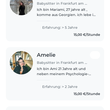
Babysitter in Frankfurt am Main
Ich bin Mariami, 27 jahre alt ,
komme aus Georgien. ich lebe in
Deutschlan seit 5 jahren, ich war
opera mädchen, habe
Erfahrung: > 5 Jahre
ausbildung abgeschlossen bin
15,00 €/Stunde
Floristin , ich liebe blumen. bin..
Amelie
Babysitter in Frankfurt am Main
Ich bin Ami 21 Jahre alt und
neben meinem Psychologie-
Studium biete ich ein
vielseitiges Repertoire an
Erfahrung: > 2 Jahre
Aktivitäten wie Zeichnen,
15,00 €/Stunde
Vorlesen, Basteln und Spielen.
Ich fühle mich auch..