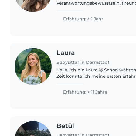
Verantwortungsbewusstsein, Freund
mit. Mit meinen Sprachkenntnissen i
Französisch und Deutsch kann ich m
Erfahrung: > 1 Jahr
Laura
Babysitter in Darmstadt
Hallo, ich bin Laura 🤗 Schon währ
Zeit konnte ich meine ersten Erfah
sammeln. Ich bin eine einfühlsame 
Babysitterin in ihren..
Erfahrung: > 11 Jahre
Betül
Babysitter in Darmstadt