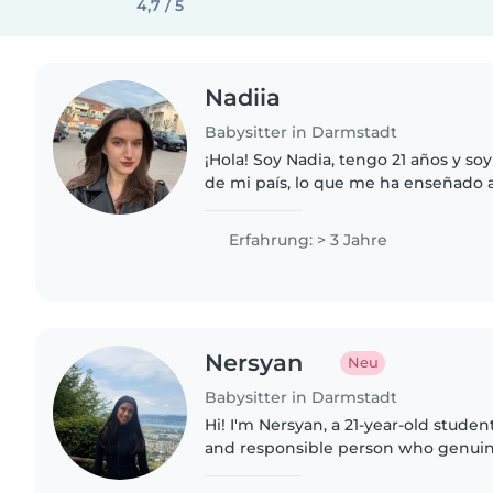
4,7 / 5
Nadiia
Babysitter in Darmstadt
¡Hola! Soy Nadia, tengo 21 años y soy
de mi país, lo que me ha enseñado 
responsable y adaptable. Me consid
amable, alegre..
Erfahrung: > 3 Jahre
Nersyan
Neu
Babysitter in Darmstadt
Hi! I'm Nersyan, a 21-year-old student
and responsible person who genuin
time with children. I love playing g