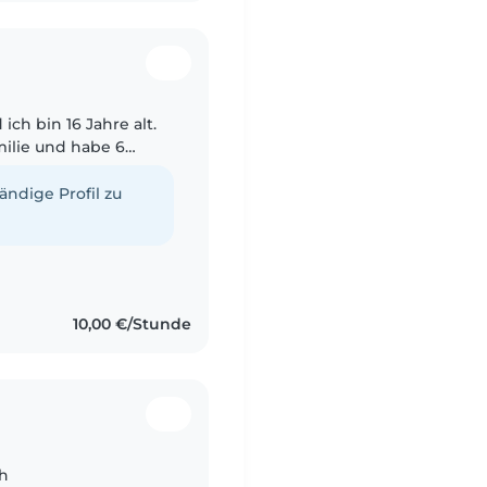
ch bin 16 Jahre alt.
ilie und habe 6
s ich und ich habe in
tändige Profil zu
10,00 €/Stunde
ch