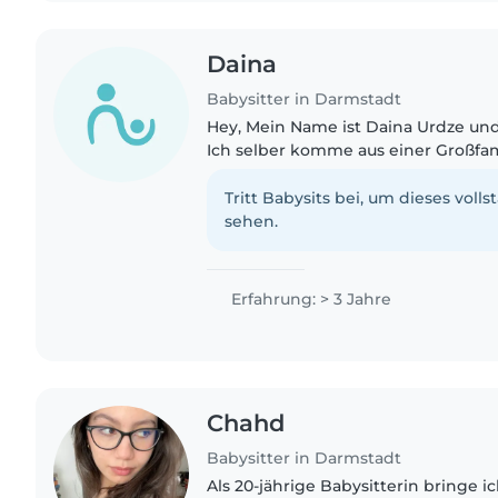
Daina
Babysitter in Darmstadt
Hey, Mein Name ist Daina Urdze und i
Ich selber komme aus einer Großfam
Geschwister. 3 davon sind jünger al
der Vergangenheit..
Tritt Babysits bei, um dieses volls
sehen.
Erfahrung: > 3 Jahre
Chahd
Babysitter in Darmstadt
Als 20-jährige Babysitterin bringe i