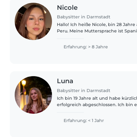
Nicole
Babysitter in Darmstadt
Hallo! Ich heiße Nicole, bin 28 Jah
Peru. Meine Muttersprache ist Span
spreche ich Deutsch und Englisch. Kinder zu betreuen
macht mir viel Freude...
Erfahrung: > 8 Jahre
Luna
Babysitter in Darmstadt
Ich bin 19 Jahre alt und habe kürzli
erfolgreich abgeschlossen. Ich bin 
verantwortungsbewusste, zuverläss
Person, die gerne Zeit mit Kindern v
Erfahrung: < 1 Jahr