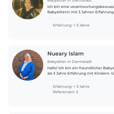
Babysitter in Darmstadt
Ich bin eine verantwortungsbewuss
Babysitterin mit 3 Jahren Erfahrun
von Kindern aller Altersgruppen. Ic
Deutsch, Englisch, Kurdisch..
Erfahrung: > 3 Jahre
Nueary Islam
Babysitter in Darmstadt
Hallo! Ich bin ein freundlicher Baby
als 3 Jahre Erfahrung mit Kindern. 
Es macht mir Spaß, mit ihnen zu spi
Ich kann auch..
Erfahrung: > 3 Jahre
Referenzen: 2