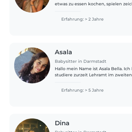
etwas zu essen kochen, spielen zei
hohes Verantwortungsbewusstsein. 
emphatisch und liebe Kinder sehr.
Erfahrung: > 2 Jahre
Asala
Babysitter in Darmstadt
Hallo mein Name ist Asala Bella. Ich 
studiere zurzeit Lehramt im zweiten
Kinder und habe auch schon zusa
gearbeitet. Ich habe..
Erfahrung: > 5 Jahre
Dina