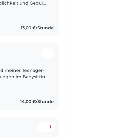
lichkeit und Geduld
n , Englisch,
ich gut..
13,00 €/Stunde
end meiner Teenager-
rungen im Babysitting
und freundliche
14,00 €/Stunde
1