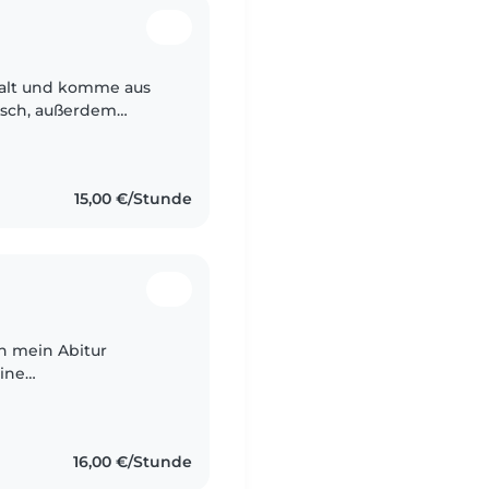
re alt und komme aus
isch, außerdem
15,00 €/Stunde
ch mein Abitur
eine
ige und offene
erbringt...
16,00 €/Stunde