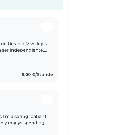
 de Ucrania. Vivo lejos
a ser independiente,
ero una persona
9,00 €/Stunde
. I'm a caring, patient,
ely enjoys spending
ames, doing creative