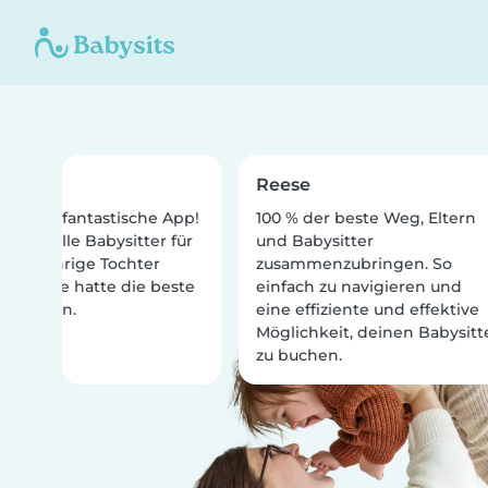
a
Reese
r eine fantastische App!
100 % der beste Weg, Eltern
wei tolle Babysitter für
und Babysitter
einjährige Tochter
zusammenzubringen. So
en. Sie hatte die beste
einfach zu navigieren und
it ihnen.
eine effiziente und effektive
Möglichkeit, deinen Babysitte
zu buchen.