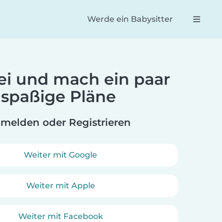
Werde ein Babysitter
bei und mach ein paar
Reese
Dan
spaßige Pläne
astische App!
100 % der beste Weg, Eltern
Wirk
abysitter für
und Babysitter
Kun
 Tochter
zusammenzubringen. So
Mens
melden oder Registrieren
te die beste
einfach zu navigieren und
ste
eine effiziente und effektive
Möglichkeit, deinen Babysitter
Weiter mit Google
zu buchen.
Weiter mit Apple
Weiter mit Facebook