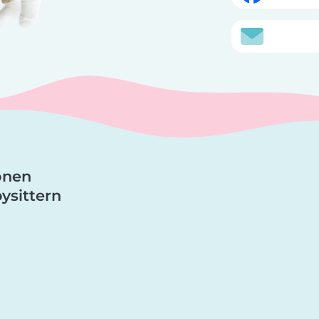
ionen
ysittern