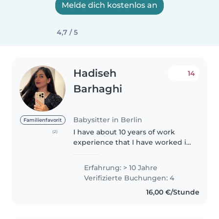
Melde dich kostenlos an
4,7 / 5
Hadiseh
14
Barhaghi
Babysitter in Berlin
Familienfavorit
I have about 10 years of work
(2)
experience that I have worked in
different kindergartens. I have
communication skills,
Erfahrung: > 10 Jahre
management and work
Verifizierte Buchungen: 4
experience as a kindergarten
16,00 €/Stunde
manager and kindergarten..