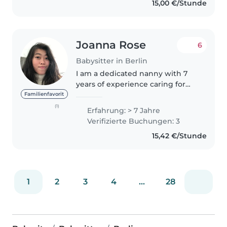
15,00 €/Stunde
and..
Joanna Rose
6
Babysitter in Berlin
I am a dedicated nanny with 7
years of experience caring for
children of all ages, from babies
Familienfavorit
to teenagers. I am responsible,
(1)
Erfahrung: > 7 Jahre
enthusiastic, and extremely
Verifizierte Buchungen: 3
patient. In addition to English,..
15,42 €/Stunde
1
2
3
4
...
28