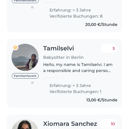
experience looking after
Familienfavorit
children aged 2 to 8. I enjoy
(1)
Erfahrung: > 3 Jahre
creating a safe, calm and fun
Verifizierte Buchungen: 8
environment, supporting daily
20,00 €/Stunde
routines,..
Tamilselvi
5
Babysitter in Berlin
Hello, my name is Tamilselvi. I am
a responsible and caring person
with experience taking care of
Familienfavorit
children, currently doing
(1)
Erfahrung: > 3 Jahre
masters in computer science ,I
Verifizierte Buchungen: 1
can feel the real rollercoaster..
13,00 €/Stunde
Xiomara Sanchez
10