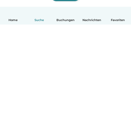
Home
Suche
Buchungen
Nachrichten
Favoriten
Deutsch
So funktionierts
Hilfe
Bedingungen & Datenschutz
Preise
Impressum
Babysits für Berufstätige
Community Leitfaden
© Babysits B.V.