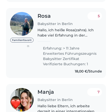
Rosa
5
Babysitter in Berlin
Hallo, ich heiße Rosa(zahra). Ich
habe viel Erfahrung in der
Betreuung von Kindern, unter
Familienfavorit
anderem bei MIQ-
(1)
Erfahrung: > 11 Jahre
Bildungsmanagement (2019–
Erweitertes Führungszeugnis
2021), als Erzieherin-Helferin im
Babysitter Zertifikat
Kindergarten Fuggerstraße..
Verifizierte Buchungen: 1
18,00 €/Stunde
Manja
7
Babysitter in Berlin
Hallo liebe Eltern, ich arbeite
derzeit in einer internationalen