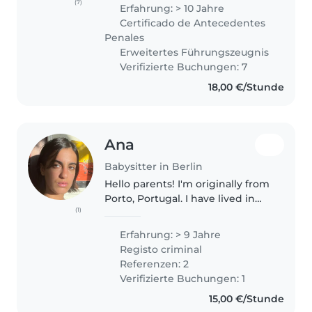
Berlin. Taking care of children
(7)
Erfahrung: > 10 Jahre
has always been something I
Certificado de Antecedentes
truly enjoy. I've been working..
Penales
Erweitertes Führungszeugnis
Verifizierte Buchungen: 7
18,00 €/Stunde
Ana
Babysitter in Berlin
Hello parents! I'm originally from
Porto, Portugal. I have lived in
(1)
various countries and currently
I'm based in Berlin. I have several
Erfahrung: > 9 Jahre
years of experience caring for
Registo criminal
children in..
Referenzen: 2
Verifizierte Buchungen: 1
15,00 €/Stunde