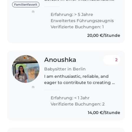
Kinderrechtsorganisation und
Familienfavorit
arbeite nebenbei im der
(1)
Erfahrung: > 5 Jahre
Kinderbetreuung. Ich bin
Erweitertes Führungszeugnis
zusätzlich Tante von 2 Neffen (3
Verifizierte Buchungen: 1
und..
20,00 €/Stunde
Anoushka
2
Babysitter in Berlin
I am enthusiastic, reliable, and
eager to contribute to creating a
(1)
positive and safe environment
for your children. I am confident
Erfahrung: < 1 Jahr
in my ability to quickly learn and
Verifizierte Buchungen: 2
adapt to the specific..
14,00 €/Stunde