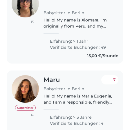
Babysitter in Berlin
Hello! My name is Xiomara, I'm
(5)
originally from Peru, and my
native language is Spanish. I also
speak English fluently and I'm
Erfahrung: > 1 Jahr
currently living in Berlin, where I
Verifizierte Buchungen: 49
study German intensively..
15,00 €/Stunde
Maru
7
Babysitter in Berlin
Hello! My name is Maria Eugenia,
and I am a responsible, friendly
and caring babysitter living in
Supersitter
Neukölln, Berlin. I have
(2)
Erfahrung: > 3 Jahre
experience working with
Verifizierte Buchungen: 4
children as both a babysitter