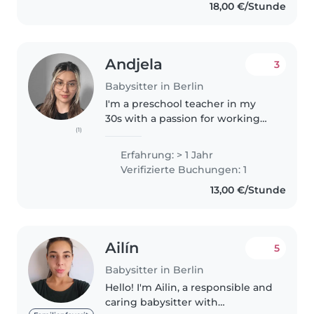
18,00 €/Stunde
Andjela
3
Babysitter in Berlin
I'm a preschool teacher in my
30s with a passion for working
(1)
with children. I specialize in
caring for toddlers and
Erfahrung: > 1 Jahr
preschoolers, bringing a calm
Verifizierte Buchungen: 1
and empathetic approach to
13,00 €/Stunde
childcare...
Ailín
5
Babysitter in Berlin
Hello! I'm Ailin, a responsible and
caring babysitter with