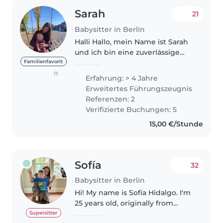
Sarah
21
Babysitter in Berlin
Halli Hallo, mein Name ist Sarah
und ich bin eine zuverlässige
und einfühlsame Babysitterin,
Familienfavorit
die mit ganzem Herzen dafür
(1)
Erfahrung: > 4 Jahre
sorgt, dass Kinder nicht nur
Erweitertes Führungszeugnis
sicher sind, sondern auch eine..
Referenzen: 2
Verifizierte Buchungen: 5
15,00 €/Stunde
Sofía
32
Babysitter in Berlin
Hi! My name is Sofía Hidalgo. I'm
25 years old, originally from
Chile, and currently living in
Supersitter