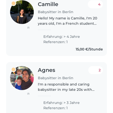
Camille
4
Babysitter in Berlin
Hello! My name is Camille, I'm 20
years old, I'm a French student
(1)
and I live in Berlin from
September to the end of April
Erfahrung: > 4 Jahre
for my final year of bachelor
Referenzen: 1
(after living in London and..
15,00 €/Stunde
Agnes
2
Babysitter in Berlin
I'm a responsible and caring
babysitter in my late 20s with
(1)
three years of experience
looking after children of all ages.
Erfahrung: > 3 Jahre
I'm currently pursuing a master's
Referenzen: 1
degree at FU Berlin and..