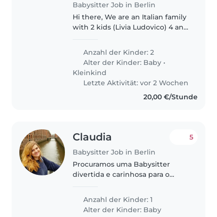
Babysitter Job in Berlin
Hi there, We are an Italian family
with 2 kids (Livia Ludovico) 4 and
1 years old. We are looking for
babysitting ~1-2 times a week for
Anzahl der Kinder: 2
2 hours almost regularly and
Alter der Kinder:
Baby
•
during week days...
Kleinkind
Letzte Aktivität: vor 2 Wochen
20,00 €/Stunde
Claudia
5
Babysitter Job in Berlin
Procuramos uma Babysitter
divertida e carinhosa para o
nosso filho bebé. Deve gostar de
crianças enérgicas e saber lidar
Anzahl der Kinder: 1
com animais de estimação.
Alter der Kinder:
Baby
Disponível para cuidar dele em