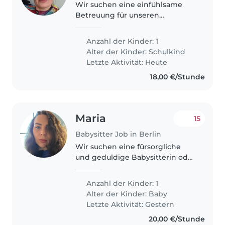
Wir suchen eine einfühlsame
Betreuung für unseren
liebevollen und
energiegeladenen Grundschüler
Anzahl der Kinder: 1
mit besonderem Förderbedarf,
Alter der Kinder:
Schulkind
inklusive Epilepsie und
Letzte Aktivität: Heute
Sprachförderung. Priorität hat..
18,00 €/Stunde
Maria
15
Babysitter Job in Berlin
Wir suchen eine fürsorgliche
und geduldige Babysitterin oder
Nanny für unsere kleine Tochter.
Zeitgleich sollte sie mit leichten
Anzahl der Kinder: 1
Hausarbeiten vertraut sein.
Alter der Kinder:
Baby
Mehrsprachigkeit in Deutsch,..
Letzte Aktivität: Gestern
20,00 €/Stunde