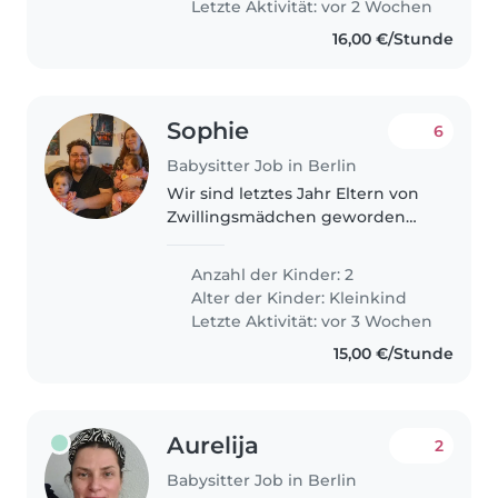
Letzte Aktivität: vor 2 Wochen
nossa..
16,00 €/Stunde
Sophie
6
Babysitter Job in Berlin
Wir sind letztes Jahr Eltern von
Zwillingsmädchen geworden
und wünschen uns
gelegentliche Babysitterdienste,
Anzahl der Kinder: 2
für mal einen Nachmittag,
Alter der Kinder:
Kleinkind
Abend nur als Paar. Die beiden
Letzte Aktivität: vor 3 Wochen
sind fröhlich..
15,00 €/Stunde
Aurelija
2
Babysitter Job in Berlin