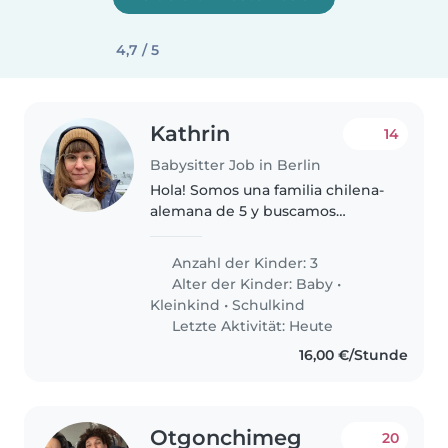
4,7 / 5
Kathrin
14
Babysitter Job in Berlin
Hola! Somos una familia chilena-
alemana de 5 y buscamos
babysitter solo para nuestra hija
mediana quien pronto va a
Anzahl der Kinder: 3
cumplir 3 años. Estamos
Alter der Kinder:
Baby
•
buscando a alguien para ayudar
Kleinkind
•
Schulkind
con su español:..
Letzte Aktivität: Heute
16,00 €/Stunde
Otgonchimeg
20