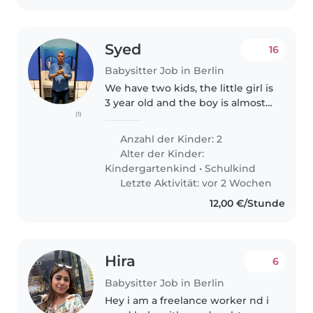
Syed
16
Babysitter Job in Berlin
We have two kids, the little girl is
3 year old and the boy is almost
(1)
6 years old. They have just
moved to Germany so they don't
Anzahl der Kinder: 2
speak German right now, but
Alter der Kinder:
willing to learn quickly.
Kindergartenkind
•
Schulkind
Letzte Aktivität: vor 2 Wochen
12,00 €/Stunde
Hira
6
Babysitter Job in Berlin
Hey i am a freelance worker nd i