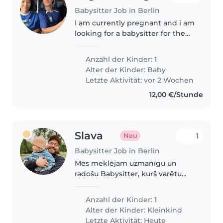
Babysitter Job in Berlin
I am currently pregnant and i am
looking for a babysitter for the
future (maybe starting from Jan
2027) - if i could find someone
Anzahl der Kinder: 1
who will be available for the
Alter der Kinder:
Baby
hours when i will be..
Letzte Aktivität: vor 2 Wochen
12,00 €/Stunde
Slava
1
Neu
Babysitter Job in Berlin
Mēs meklējam uzmanīgu un
radošu Babysitter, kurš varētu
rūpēties par mūsu zīdaini –
runāju, izpalīdzīgu puišeli. Vārds
Anzahl der Kinder: 1
uz runāšanu ir gan angļu, gan
Alter der Kinder:
Kleinkind
krievu, būtu lieliski, ja pieredze..
Letzte Aktivität: Heute