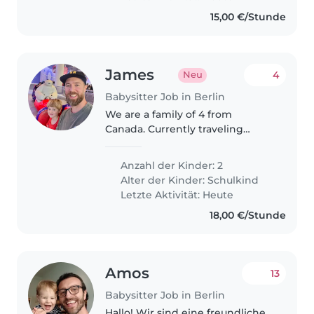
15,00 €/Stunde
James
4
Neu
Babysitter Job in Berlin
We are a family of 4 from
Canada. Currently traveling
around Europe and are looking
for a babysitter while we are in
Anzahl der Kinder: 2
Berlin.
Alter der Kinder:
Schulkind
Letzte Aktivität: Heute
18,00 €/Stunde
Amos
13
Babysitter Job in Berlin
Hallo! Wir sind eine freundliche