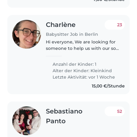
Charlène
23
Babysitter Job in Berlin
Hi everyone, We are looking for
someone to help us with our son
every day from 4 pm to
approximately 7 pm. This would
Anzahl der Kinder: 1
include pickup as his kita as well
Alter der Kinder:
Kleinkind
as giving him dinner before..
Letzte Aktivität: vor 1 Woche
15,00 €/Stunde
Sebastiano
52
Panto