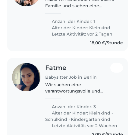
Familie und suchen eine
liebevolle und zuverlässige
Babysitterin für unseren Sohn
Anzahl der Kinder: 1
Ennio. Ennio ist 21 Monate alt
Alter der Kinder:
Kleinkind
und ein fröhlicher, freundlicher..
Letzte Aktivität: vor 2 Tagen
18,00 €/Stunde
Fatme
Babysitter Job in Berlin
Wir suchen eine
verantwortungsvolle und
herzliche Babysitterin für unsere
drei lebhaften Kinder im Alter
Anzahl der Kinder: 3
von 1 bis 8 Jahren. Sie sollten
Alter der Kinder:
Kleinkind
•
gerne kochen, leichte
Schulkind
•
Kindergartenkind
Hausaufgabenbetreuung..
Letzte Aktivität: vor 2 Wochen
7,00 €/Stunde