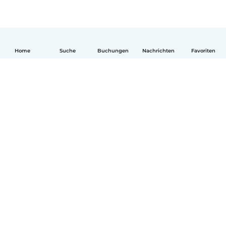
Home
Suche
Buchungen
Nachrichten
Favoriten
Deutsch
So funktionierts
Hilfe
Bedingungen & Datenschutz
Preise
Impressum
Babysits für Berufstätige
Community Leitfaden