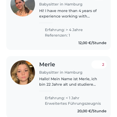
Babysitter in Hamburg
Hi! I have more than 4 years of
experience working with
children of different ages. I love
creating fun, creative and
Erfahrung: > 4 Jahre
educational activities. I've also
Referenzen: 1
taught English and worked as..
12,00 €/Stunde
Merle
2
Babysitter in Hamburg
Hallo! Mein Name ist Merle, ich
bin 22 Jahre alt und studiere
Pädagogik im Fernstudium.
Kinder zu begleiten und in ihrer
Erfahrung: < 1 Jahr
Entwicklung zu unterstützen, ist
Erweitertes Führungszeugnis
meine große Leidenschaft...
20,00 €/Stunde