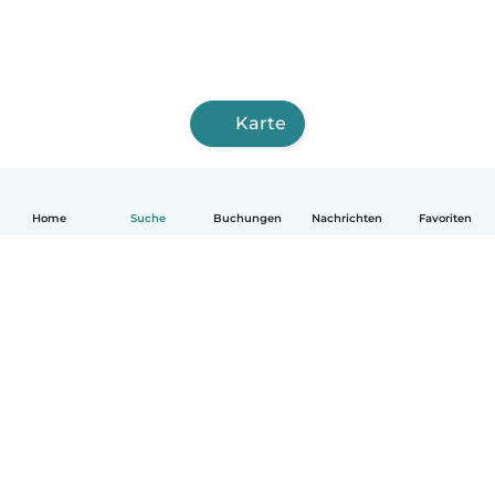
Karte
Home
Suche
Buchungen
Nachrichten
Favoriten
Deutsch
So funktionierts
Hilfe
Bedingungen & Datenschutz
Preise
Impressum
Babysits für Berufstätige
Community Leitfaden