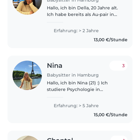
Hallo, ich bin Della, 20 Jahre alt.
Ich habe bereits als Au-pair in
Hamburg gearbeitet und
dadurch viel Erfahrung im
Erfahrung: > 2 Jahre
Umgang mit Kindern
13,00 €/Stunde
gesammelt. Ich arbeite gerne
mit Kindern, bin..
Nina
3
Babysitter in Hamburg
Hallo, ich bin Nina (21) :) Ich
studiere Psychologie in
Hamburg und babysitte seit
über 5 Jahren Kinder jeden
Erfahrung: > 5 Jahre
Alters. Zusätzlich habe ich 3
15,00 €/Stunde
Monate in einem Kindergarten
gearbeitet...