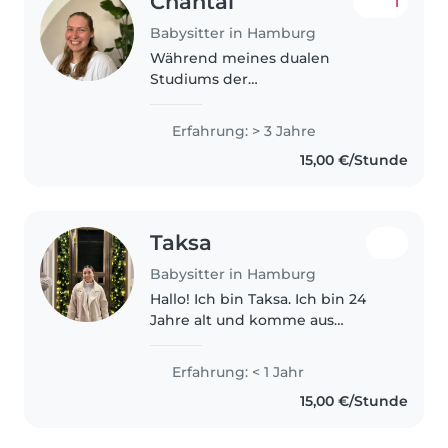
Chantal
1
Babysitter in Hamburg
Während meines dualen
Studiums der
Kindheitspädagogik arbeite ich
in einer Kita in Hamburg. Ich
Erfahrung: > 3 Jahre
habe bereits bei mehreren
15,00 €/Stunde
Familien Kinderbetreut, zuletzt
zwei Brüder zwischen 4 und..
Taksa
Babysitter in Hamburg
Hallo! Ich bin Taksa. Ich bin 24
Jahre alt und komme aus
Thailand. Ich habe in Thailand als
Englischlehrerin gearbeitet und
Erfahrung: < 1 Jahr
bereits Erfahrungen als Au-pair
15,00 €/Stunde
gesammelt. Diese Tätigkeiten..