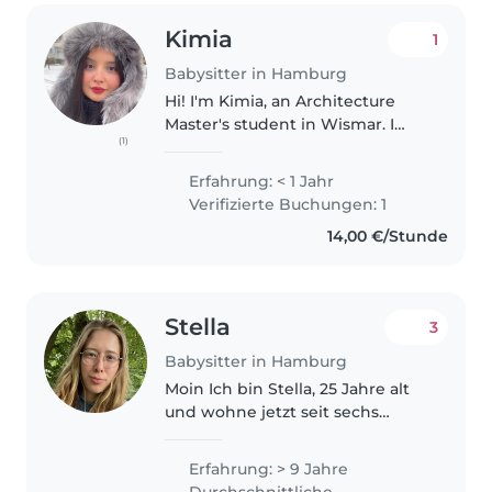
Kimia
1
Babysitter in Hamburg
Hi! I'm Kimia, an Architecture
Master's student in Wismar. I
(1)
speak Farsi (native), English
(fluent) and some German. I
Erfahrung: < 1 Jahr
have experience working with
Verifizierte Buchungen: 1
people in fast-paced
14,00 €/Stunde
environments..
Stella
3
Babysitter in Hamburg
Moin Ich bin Stella, 25 Jahre alt
und wohne jetzt seit sechs
Jahren in Hamburg. Ich habe vor
fast 10 Jahren angefangen
Erfahrung: > 9 Jahre
Erfahrungen mit Babysitten zu
Durchschnittliche