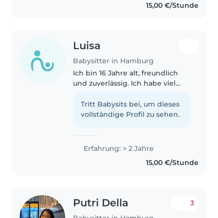
15,00 €/Stunde
children. Additionally, I played..
Luisa
Babysitter in Hamburg
Ich bin 16 Jahre alt, freundlich
und zuverlässig. Ich habe viel
Erfahrung mit Kindern von 7
Monaten bis 12 Jahren - sowohl
Tritt Babysits bei, um dieses
durch meine Familie als auch
vollständige Profil zu sehen.
Nachbarn. Aktuell passe ich..
Erfahrung: > 2 Jahre
15,00 €/Stunde
Putri Della
3
Babysitter in Hamburg