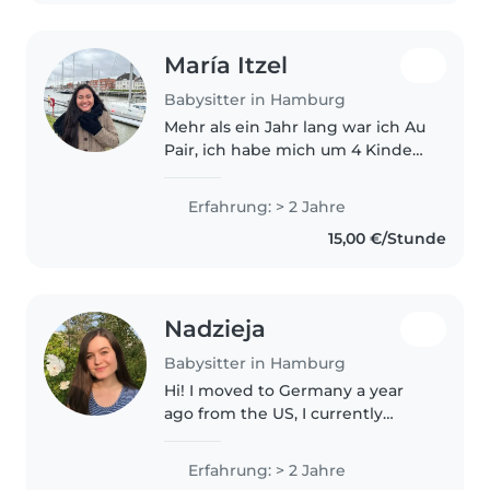
María Itzel
Babysitter in Hamburg
Mehr als ein Jahr lang war ich Au
Pair, ich habe mich um 4 Kinder
gekümmert (im Alter von 1 bis 7
Jahren). Obwohl mein Deutsch
Erfahrung: > 2 Jahre
nicht sehr fortgeschritten ist,
15,00 €/Stunde
kann ich mich verständigen..
Nadzieja
Babysitter in Hamburg
Hi! I moved to Germany a year
ago from the US, I currently
speak B1 German. I have a few
years of babysitting experience,
Erfahrung: > 2 Jahre
mostly for grade school aged