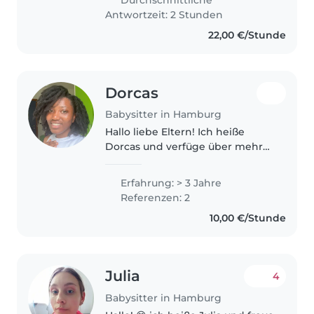
sammeln. 2019/20 habe ich 1
Antwortzeit: 2 Stunden
Jahr..
22,00 €/Stunde
Dorcas
Babysitter in Hamburg
Hallo liebe Eltern! Ich heiße
Dorcas und verfüge über mehr
als drei Jahre Erfahrung in der
Kinderbetreuung. Ich liebe es,
Erfahrung: > 3 Jahre
als Babysitterin zu arbeiten,
Referenzen: 2
denn so kann ich Kinder in
10,00 €/Stunde
ihrem..
Julia
4
Babysitter in Hamburg