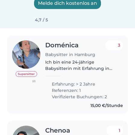
Melde dich kostenlos an
4,7 / 5
Doménica
3
Babysitter in Hamburg
Ich bin eine 24-jährige
Babysitterin mit Erfahrung in
der Kinderbetreuung. Meine
Supersitter
Liebe zur Kinderbetreuung
(2)
Erfahrung: > 2 Jahre
begann schon früh, als ich
Referenzen: 1
jahrelang auf meine jüngeren
Verifizierte Buchungen: 2
Cousins und meine..
15,00 €/Stunde
Chenoa
1