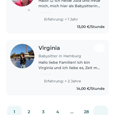
Hallo! 😊 ich heiße Julia und freue
mich, mich hier als Babysitterin
(1)
vorzustellen. Ich habe bereits 4
Jobs über diese App erfolgreich
Erfahrung: > 1 Jahr
übernommen und konnte dabei
13,00 €/Stunde
wertvolle Erfahrungen..
Virginia
Babysitter in Hamburg
Hallo liebe Familien! Ich bin
Virginia und ich liebe es, Zeit mit
Kindern zu verbringen. Letztes
Jahr war ich als Au-Pair in
Erfahrung: > 2 Jahre
Deutschland tätig, was mir viel
14,00 €/Stunde
Erfahrung in der
Kinderbetreuung..
1
2
3
4
...
28