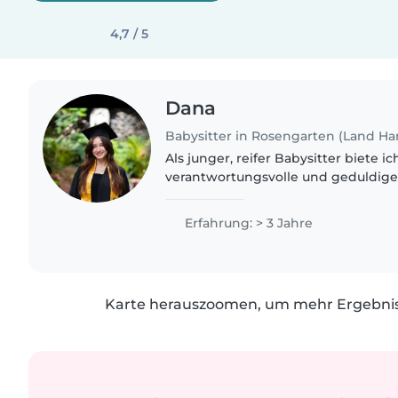
4,7 / 5
Dana
Babysitter in Rosengarten (Land H
Als junger, reifer Babysitter biete i
verantwortungsvolle und geduldige
Kinder. Mit meinen Sprachkenntniss
Deutsch, Englisch und Französisch..
Erfahrung: > 3 Jahre
Karte herauszoomen, um mehr Ergebniss