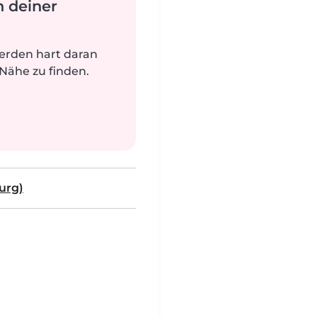
n deiner
werden hart daran
 Nähe zu finden.
urg)