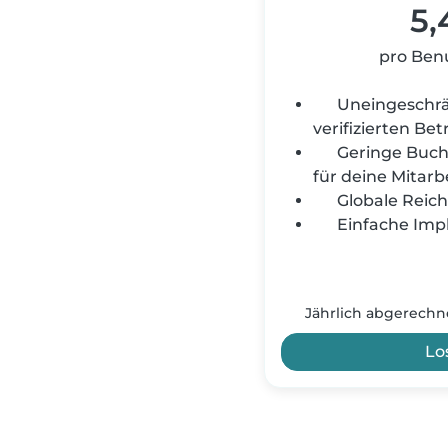
5,
pro Ben
Uneingeschrä
verifizierten Be
Geringe Buc
für deine Mitarb
Globale Reic
Einfache Imp
Jährlich abgerechne
Lo