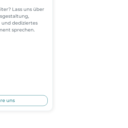
iter? Lass uns über
isgestaltung,
und dediziertes
ent sprechen.
re uns