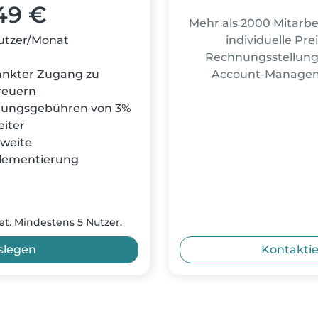
49 €
Mehr als 2000 Mitarbe
utzer/Monat
individuelle Pre
Rechnungsstellung 
nkter Zugang zu
Account-Managem
treuern
hungsgebühren von 3%
eiter
hweite
lementierung
t. Mindestens 5 Nutzer.
slegen
Kontaktie