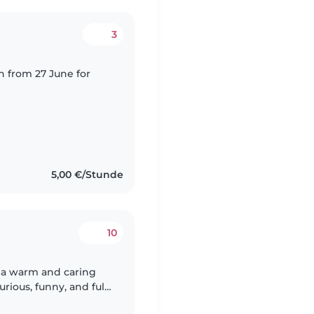
3
n from 27 June for
5,00 €/Stunde
10
ng a warm and caring
rious, funny, and full
and laugh! We'd love