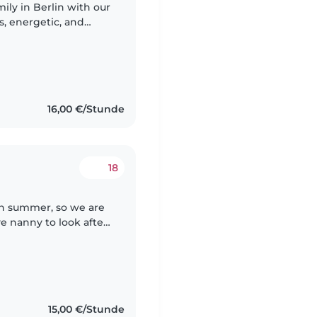
ily in Berlin with our
hey enjoy creative
16,00 €/Stunde
18
 in summer, so we are
ve nanny to look after
August 28 (dates can
15,00 €/Stunde