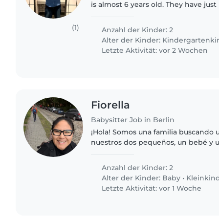
is almost 6 years old. They have ju
so they don't speak German right no
learn quickly.
(1)
Anzahl der Kinder: 2
Alter der Kinder:
Kindergartenki
Letzte Aktivität: vor 2 Wochen
Fiorella
Babysitter Job in Berlin
¡Hola! Somos una familia buscando 
nuestros dos pequeños, un bebé y 
Buscamos a alguien que hable espa
sería un plus y que esté..
Anzahl der Kinder: 2
Alter der Kinder:
Baby
•
Kleinkin
Letzte Aktivität: vor 1 Woche