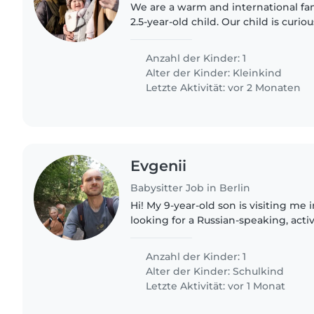
We are a warm and international fam
2.5-year-old child. Our child is curious, energetic, and
especially loves music and books. T
play, outdoor..
Anzahl der Kinder: 1
Alter der Kinder:
Kleinkind
Letzte Aktivität: vor 2 Monaten
Evgenii
Babysitter Job in Berlin
Hi! My 9-year-old son is visiting me
looking for a Russian-speaking, acti
him 4 days a week, from June 11 to 
be slightly..
Anzahl der Kinder: 1
Alter der Kinder:
Schulkind
Letzte Aktivität: vor 1 Monat