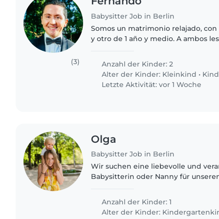
Fernando
Babysitter Job in Berlin
Somos un matrimonio relajado, con u
y otro de 1 año y medio. A ambos les
muchas actividades diferentes, son
fácilmente, y..
(3)
Anzahl der Kinder: 2
Alter der Kinder:
Kleinkind
•
Kind
Letzte Aktivität: vor 1 Woche
Olga
Babysitter Job in Berlin
Wir suchen eine liebevolle und ve
Babysitterin oder Nanny für unsere
spielerischen und gesprächigen Vor
jemand, der sich mit..
Anzahl der Kinder: 1
Alter der Kinder:
Kindergartenki