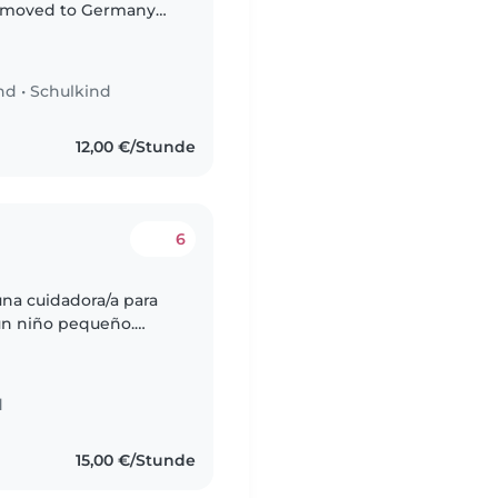
st moved to Germany
w, but willing to
nd
•
Schulkind
12,00 €/Stunde
6
una cuidadora/a para
un niño pequeño.
ñol y aleman tambien
d
15,00 €/Stunde