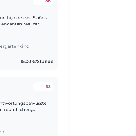
86
n hijo de casi 5 años
 encantan realizar
 curiosos, aprenden
ergartenkind
15,00 €/Stunde
63
rantwortungsbewusste
n freundlichen,
schulkind. Ideal wäre
nd