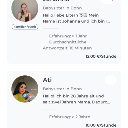
Babysitter in Bonn
Hallo liebe Eltern 👋🏻 Mein
Name ist Johanna und ich bin 17
Jahre alt. Als
Familienfavorit
verantwortungsbewusste und
Erfahrung: > 1 Jahr
fürsorgliche Babysitterin biete
Durchschnittliche
ich Ihnen kompetente
Antwortzeit: 18 Minuten
Betreuung für Ihre Kinder im..
12,00 €/Stunde
Ati
Babysitter in Bonn
Hallo! Ich bin 28 Jahre alt und
seit zwei Jahren Mama. Dadurch
habe ich viel Erfahrung in der
Betreuung von Babys und
Erfahrung: > 2 Jahre
Kleinkindern. Schon vorher habe
10,00 €/Stunde
ich regelmäßig auf meinen