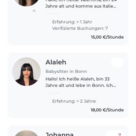
Jahre alt und komme aus Italien.
(1)
Ich habe schon viel Erfahrung als
Babysitterin. Ich habe mich
Erfahrung: > 1 Jahr
immer um meinen jüngeren
Verifizierte Buchungen: 7
Bruder und meine zwei Neffen..
15,00 €/Stunde
Alaleh
Babysitter in Bonn
Hallo! Ich heiße Alaleh, bin 33
Jahre alt und lebe in Bonn. Ich
bin eine zuverlässige, geduldige
und liebevolle Babysitterin. Ich
Erfahrung: > 2 Jahre
habe Erfahrung mit Kindern aus
18,00 €/Stunde
meiner Familie sowie..
Johanna
7