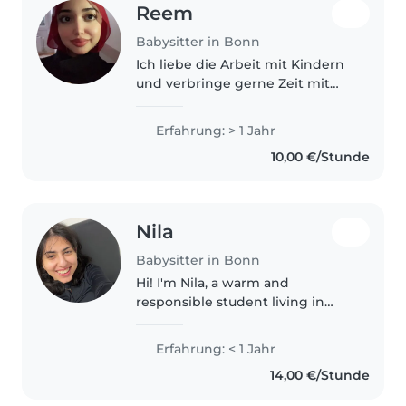
Reem
Babysitter in Bonn
Ich liebe die Arbeit mit Kindern
und verbringe gerne Zeit mit
ihnen. Bereits habe ich in einem
Kindergarten gearbeitet und
Erfahrung: > 1 Jahr
dadurch wertvolle Erfahrungen
10,00 €/Stunde
im Umgang mit Kindern
gesammelt...
Nila
Babysitter in Bonn
Hi! I'm Nila, a warm and
responsible student living in
Germany. I've always loved
children and naturally get along
Erfahrung: < 1 Jahr
very well with them. Ever since I
14,00 €/Stunde
was younger, I enjoyed
spending..