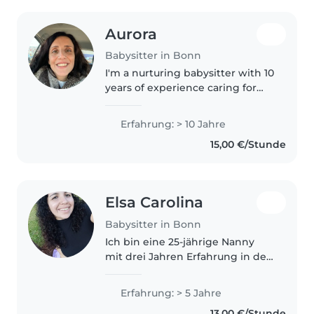
Aurora
Babysitter in Bonn
I'm a nurturing babysitter with 10
years of experience caring for
children of all ages. Fluent in
English and Italian, I specialize in
Erfahrung: > 10 Jahre
supporting kids with ADHD
15,00 €/Stunde
through creative activities..
Elsa Carolina
Babysitter in Bonn
Ich bin eine 25-jährige Nanny
mit drei Jahren Erfahrung in der
Betreuung von Kindern im Alter
von 1 bis 10 Jahren. Ich bin
Erfahrung: > 5 Jahre
verantwortungsbewusst, fröhlich
13,00 €/Stunde