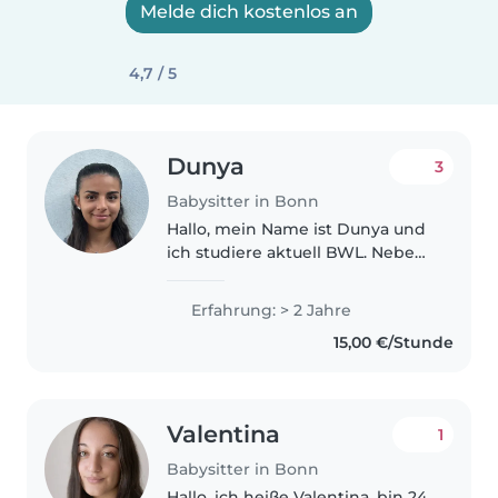
Melde dich kostenlos an
4,7 / 5
Dunya
3
Babysitter in Bonn
Hallo, mein Name ist Dunya und
ich studiere aktuell BWL. Neben
meinem Studium würde ich
gerne gelegentlich als
Erfahrung: > 2 Jahre
Babysitterin arbeiten, da mir der
15,00 €/Stunde
Umgang mit Kindern viel Freude
bereitet...
Valentina
1
Babysitter in Bonn
Hallo, ich heiße Valentina, bin 24