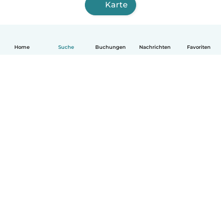
Karte
Home
Suche
Buchungen
Nachrichten
Favoriten
Deutsch
So funktionierts
Hilfe
Bedingungen & Datenschutz
Preise
Impressum
Babysits für Berufstätige
Community Leitfaden