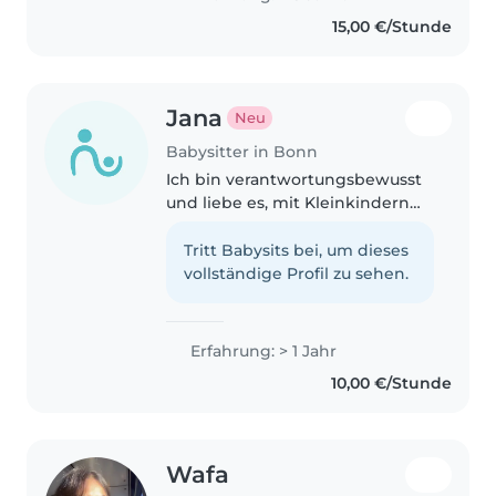
Kleinkindern, zu verbringen. Ich
15,00 €/Stunde
habe fünf Jahre Erfahrung und
bin zertifiziert..
Jana
Neu
Babysitter in Bonn
Ich bin verantwortungsbewusst
und liebe es, mit Kleinkindern
und Vorschulkindern zu
arbeiten. Ich kann Deutsch,
Tritt Babysits bei, um dieses
Englisch und Russisch und helfe
vollständige Profil zu sehen.
gerne bei Hausaufgaben,
Hygiene und..
Erfahrung: > 1 Jahr
10,00 €/Stunde
Wafa