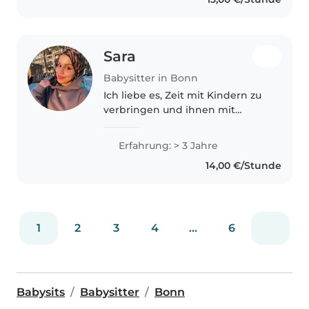
und kreativ. Zu meinen
Lieblingsbeschäftigungen..
Sara
Babysitter in Bonn
Ich liebe es, Zeit mit Kindern zu
verbringen und ihnen mit
Einfühlungsvermögen zu
begegnen. Mit drei Jahren
Erfahrung: > 3 Jahre
Erfahrung in der
14,00 €/Stunde
Kinderbetreuung von Babys bis
zu Teenagern kenne ich mich..
1
2
3
4
...
6
Babysits
Babysitter
Bonn