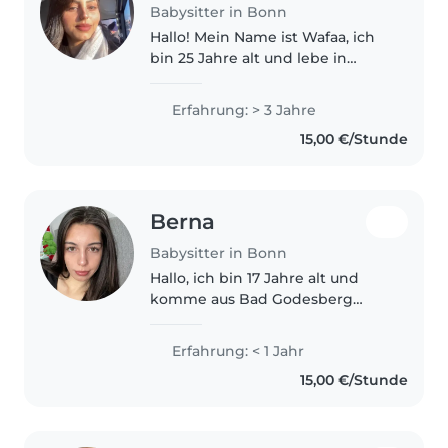
Babysitter in Bonn
Hallo! Mein Name ist Wafaa, ich
bin 25 Jahre alt und lebe in
Deutschland. Ich habe bereits
ein Jahr als Au-pair bei einer
Erfahrung: > 3 Jahre
deutschen Familie gearbeitet
15,00 €/Stunde
und dabei wertvolle
Erfahrungen..
Berna
Babysitter in Bonn
Hallo, ich bin 17 Jahre alt und
komme aus Bad Godesberg
(Heiderhof). Ich suche einen
Babysitter-Job und habe viel
Erfahrung: < 1 Jahr
Freude am Umgang mit
15,00 €/Stunde
Kindern. Ich bin geduldig,
zuverlässig und spiele..