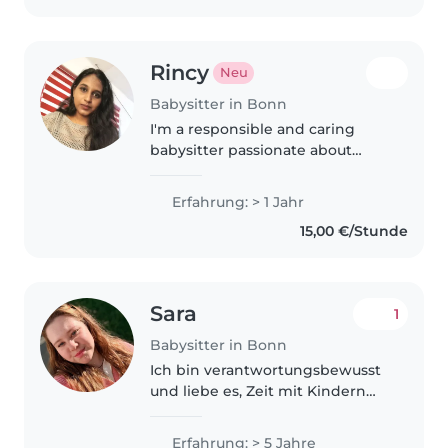
jüngeren..
Rincy
Neu
Babysitter in Bonn
I'm a responsible and caring
babysitter passionate about
working with babies and
toddlers.I already finished my
Erfahrung: > 1 Jahr
aupair with two wonderfull in
15,00 €/Stunde
English, German, Malayalam, and
Tamil,..
Sara
1
Babysitter in Bonn
Ich bin verantwortungsbewusst
und liebe es, Zeit mit Kindern
unterschiedlichen Alters,
besonders Babys und
Erfahrung: > 5 Jahre