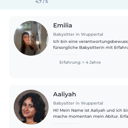
4,7 / 5
Emilia
Babysitter in Wuppertal
Ich bin eine verantwortungsbewusst
fürsorgliche Babysitterin mit Erfah
von Babys, Kleinkindern, Vorschulk
Grundschulkindern. Ich habe..
Erfahrung: > 4 Jahre
Aaliyah
Babysitter in Wuppertal
Hi! Mein Name ist Aaliyah und ich bin
mache momentan mein Abitur. Er
mit Kindern habe ich bereits bei 