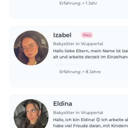
Kindergarten sammeln können,..
Erfahrung: < 1 Jahr
Izabel
Neu
Babysitter in Wuppertal
Hallo liebe Eltern, mein Name ist Izabel, ich bin 23 Jahre
alt und arbeite derzeit im Einzelhand
anerkannte und geprüfte Kinderpfl
daher sowohl..
Erfahrung: > 8 Jahre
Eldina
Babysitter in Wuppertal
Hallo, ich bin Eldina! 😊 Ich arbeite 
habe viel Freude daran, mit Kindern