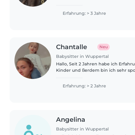
meinen Beruf bin ich geduldig, ve
und kreativ. Mir..
Erfahrung: > 3 Jahre
Chantalle
Neu
Babysitter in Wuppertal
Hallo, Seit 2 Jahren habe ich Erfahrung im Bereich der
Kinder und ßerdem bin ich sehr spor
aber auch für Hausaufgaben oder a
haben.
Erfahrung: > 2 Jahre
Angelina
Babysitter in Wuppertal