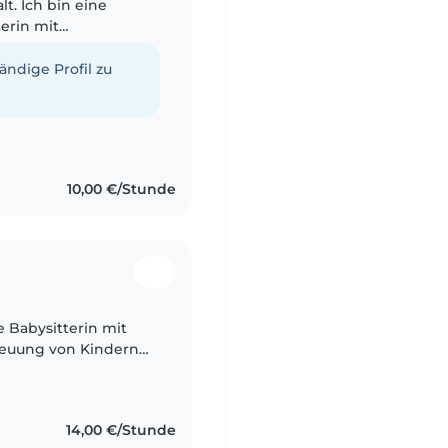
lt. Ich bin eine
erin mit
euung. Ich liebe es,
tändige Profil zu
10,00 €/Stunde
e Babysitterin mit
treuung von Kindern
nagern. Mit meiner
14,00 €/Stunde