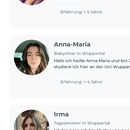
bis zum Teenager. Dank meiner Aus
Medizinischen Fachangestellten..
Erfahrung: > 5 Jahre
Anna-Maria
Babysitter in Wuppertal
Hallo ich heiße Anna-Maria und bin 2
studiere ich hier an der Uni Wupper
Deutsch auf Lehramt. Seit Kindheit
Kinder aus meinem..
Erfahrung: > 4 Jahre
Irma
Tagesmutter in Wuppertal