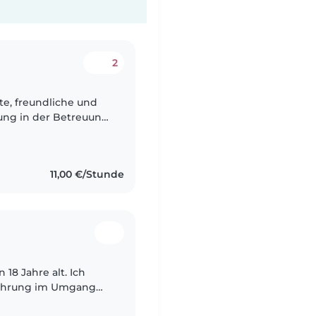
2
e, freundliche und
rung in der Betreuung
indern und
11,00 €/Stunde
 18 Jahre alt. Ich
fahrung im Umgang
meinem Praktikum im