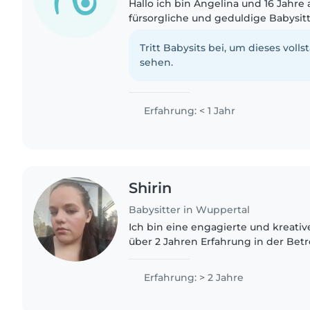
Hallo ich bin Angelina und 16 Jahre a
fürsorgliche und geduldige Babysitt
Grundkenntnissen in der Kinderbetr
vorzulesen, zu basteln und..
Tritt Babysits bei, um dieses volls
sehen.
Erfahrung: < 1 Jahr
Shirin
Babysitter in Wuppertal
Ich bin eine engagierte und kreativ
über 2 Jahren Erfahrung in der Be
jeden Alters – von Babys bis zu Tee
Ausbildung zur Pflegefachfrau..
Erfahrung: > 2 Jahre