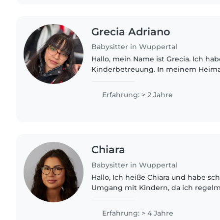
Grecia Adriano
Babysitter in Wuppertal
Hallo, mein Name ist Grecia. Ich habe Erfahrung in der
Kinderbetreuung. In meinem Heimat
Lehrer gearbeitet und freiwillig Gr
betreut. In Deutschland..
Erfahrung: > 2 Jahre
Chiara
Babysitter in Wuppertal
Hallo, Ich heiße Chiara und habe sc
Umgang mit Kindern, da ich regelm
Familie gebabysittet habe. Außerde
Praktika im Bereich..
Erfahrung: > 4 Jahre