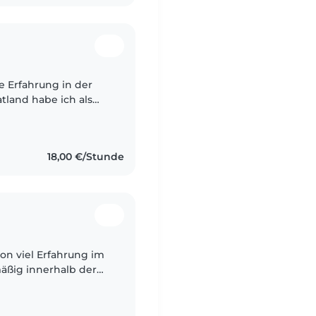
land habe ich als
undschulkinder
18,00 €/Stunde
hon viel Erfahrung im
äßig innerhalb der
m habe ich bereits