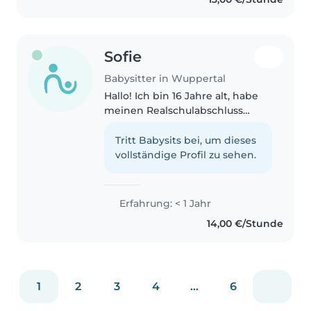
kleine Cousins gekümmert. Ich..
Sofie
Babysitter in Wuppertal
Hallo! Ich bin 16 Jahre alt, habe
meinen Realschulabschluss
erfolgreich abgeschlossen und
habe bereits Erfahrung im
Tritt Babysits bei, um dieses
Babysitten. Ich bin zuverlässig,
vollständige Profil zu sehen.
verantwortungsbewusst und
geduldig...
Erfahrung: < 1 Jahr
14,00 €/Stunde
1
2
3
4
...
6