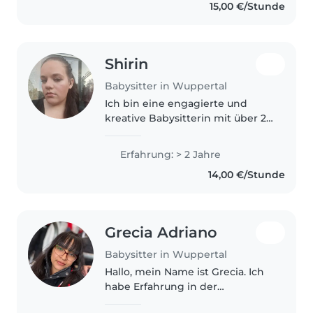
15,00 €/Stunde
bringe daher sowohl..
Shirin
Babysitter in Wuppertal
Ich bin eine engagierte und
kreative Babysitterin mit über 2
Jahren Erfahrung in der
Betreuung von Kindern jeden
Erfahrung: > 2 Jahre
Alters – von Babys bis zu
14,00 €/Stunde
Teenagern. Mit meiner
Ausbildung zur Pflegefachfrau..
Grecia Adriano
Babysitter in Wuppertal
Hallo, mein Name ist Grecia. Ich
habe Erfahrung in der
Kinderbetreuung. In meinem