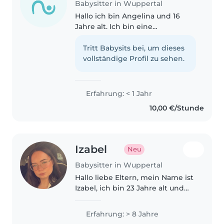
Babysitter in Wuppertal
Hallo ich bin Angelina und 16
Jahre alt. Ich bin eine
fürsorgliche und geduldige
Babysitterin mit
Tritt Babysits bei, um dieses
Grundkenntnissen in der
vollständige Profil zu sehen.
Kinderbetreuung. Ich liebe es,
vorzulesen, zu basteln und..
Erfahrung: < 1 Jahr
10,00 €/Stunde
Izabel
Neu
Babysitter in Wuppertal
Hallo liebe Eltern, mein Name ist
Izabel, ich bin 23 Jahre alt und
arbeite derzeit im Einzelhandel.
Ich bin staatlich anerkannte und
Erfahrung: > 8 Jahre
geprüfte Kinderpflegerin und