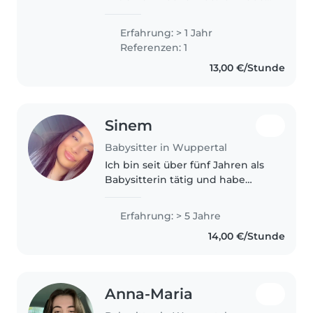
ein Jahr Erfahrung mit
Vorschulkindern und kann gut
Erfahrung: > 1 Jahr
mit Haustieren, Hausarbeiten
Referenzen: 1
und Kochen umgehen. Ich
13,00 €/Stunde
spreche Deutsch,..
Sinem
Babysitter in Wuppertal
Ich bin seit über fünf Jahren als
Babysitterin tätig und habe
Erfahrung mit Kindern jeden
Alters – vom Kleinkind bis zum
Erfahrung: > 5 Jahre
Teenager. Dank meiner
14,00 €/Stunde
Ausbildung zur Medizinischen
Fachangestellten..
Anna-Maria