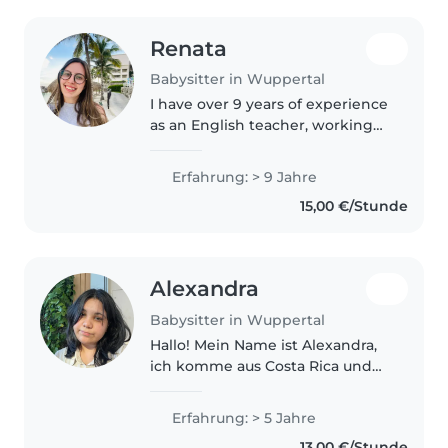
Renata
Babysitter in Wuppertal
I have over 9 years of experience
as an English teacher, working
primarily with children.
Throughout this time, I
Erfahrung: > 9 Jahre
developed strong
15,00 €/Stunde
communication skills, patience,
and creativity, always..
Alexandra
Babysitter in Wuppertal
Hallo! Mein Name ist Alexandra,
ich komme aus Costa Rica und
bin 19 Jahre alt. Seit ich als
Teenager war, habe ich mich um
Erfahrung: > 5 Jahre
meine kleine Schwester und
13,00 €/Stunde