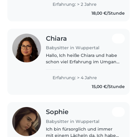
Heimatland habe ich als Lehrer
Erfahrung: > 2 Jahre
gearbeitet und freiwillig
18,00 €/Stunde
Grundschulkinder betreut. In
Deutschland..
Chiara
Babysitter in Wuppertal
Hallo, Ich heiße Chiara und habe
schon viel Erfahrung im Umgang
mit Kindern, da ich regelmäßig
innerhalb der Familie
Erfahrung: > 4 Jahre
gebabysittet habe. Außerdem
15,00 €/Stunde
habe ich bereits Praktika im
Bereich..
Sophie
Babysitter in Wuppertal
Ich bin fürsorglich und immer
mit einem Lächeln da. Ich habe