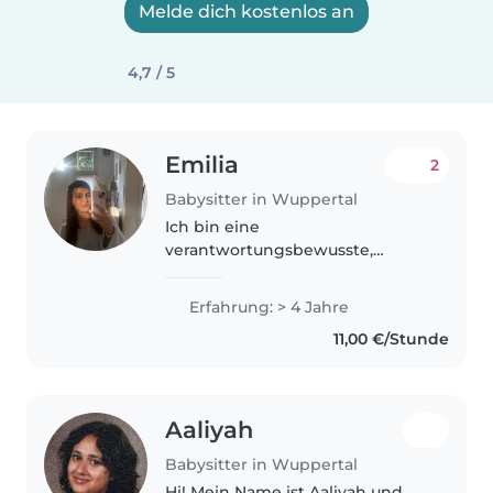
Melde dich kostenlos an
4,7 / 5
Emilia
2
Babysitter in Wuppertal
Ich bin eine
verantwortungsbewusste,
freundliche und fürsorgliche
Babysitterin mit Erfahrung in
Erfahrung: > 4 Jahre
der Betreuung von Babys,
11,00 €/Stunde
Kleinkindern, Vorschulkindern
und Grundschulkindern. Ich
habe..
Aaliyah
Babysitter in Wuppertal
Hi! Mein Name ist Aaliyah und