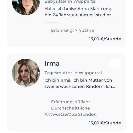
Babysitter in Wuppertal
Hallo ich heiße Anna-Maria und
bin 24 Jahre alt. Aktuell studiere
ich hier an der Uni Wuppertal
Englisch und Deutsch auf
Erfahrung: > 4 Jahre
Lehramt. Seit Kindheitstagen
15,00 €/Stunde
habe ich auf Kinder aus
meinem..
Irma
Tagesmutter in Wuppertal
Ich bin Irma. Ich bin Mutter von
zwei erwachsenen Kindern. Ich
liebe Kinder und bin ein
verantwortungsbewusster
Erfahrung: < 1 Jahr
Mensch. Von Beruf bin ich
Durchschnittliche
Anwältin, aber leider wird mein
Antwortzeit: 23 Stunden
Abschluss..
15,00 €/Stunde