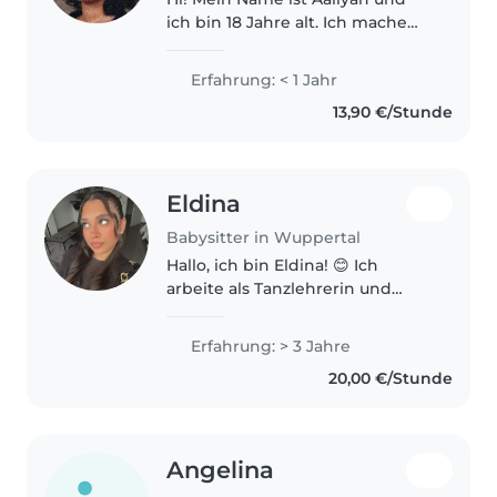
ich bin 18 Jahre alt. Ich mache
momentan mein Abitur.
Erfahrung im Umgang mit
Erfahrung: < 1 Jahr
Kindern habe ich bereits bei
13,90 €/Stunde
meinem Praktikum im
Kindergarten sammeln können,..
Eldina
Babysitter in Wuppertal
Hallo, ich bin Eldina! 😊 Ich
arbeite als Tanzlehrerin und
habe viel Freude daran, mit
Kindern zu arbeiten. Durch
Erfahrung: > 3 Jahre
meinen Beruf bin ich geduldig,
20,00 €/Stunde
verantwortungsbewusst und
kreativ. Mir..
Angelina