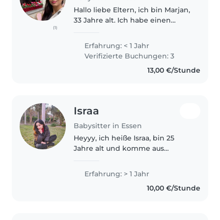
Hallo liebe Eltern, ich bin Marjan,
33 Jahre alt. Ich habe einen
(1)
Bachelorabschluss in
Mathematik. Ich bin eine
Erfahrung: < 1 Jahr
geduldige, zuverlassige und
Verifizierte Buchungen: 3
freundliche Person. Obwohl ich
13,00 €/Stunde
keine formelle..
Israa
Babysitter in Essen
Heyyy, ich heiße Israa, bin 25
Jahre alt und komme aus
Ägypten. Zurzeit mache ich
meinen Master in Deutschland.
Erfahrung: > 1 Jahr
Ich habe zwei kleine
10,00 €/Stunde
Geschwister, um die ich mich
sehr gerne gekümmert..