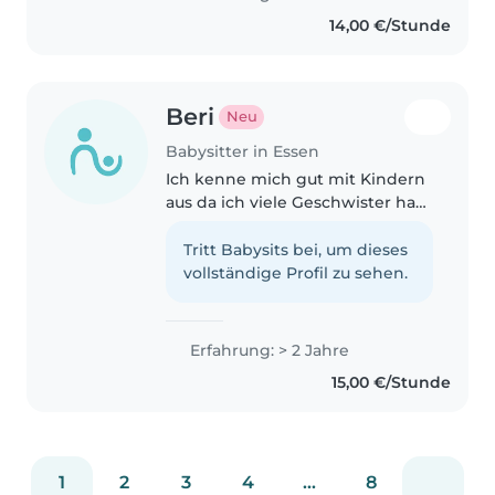
gerne auf Kinder jeden Alters auf
14,00 €/Stunde
– egal ob für ein paar Stunden,..
Beri
Neu
Babysitter in Essen
Ich kenne mich gut mit Kindern
aus da ich viele Geschwister hab
Cousinen und ich selber eine
Tante bin ich bin sehr gut in
Tritt Babysits bei, um dieses
English Deutsch und meine
vollständige Profil zu sehen.
Muttersprache kurdisch
Kurmanci...
Erfahrung: > 2 Jahre
15,00 €/Stunde
1
2
3
4
...
8