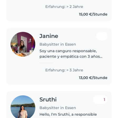
umfangreicher Erfahrung in der
Erfahrung: > 2 Jahre
Betreuung von Kleinkindern bis
15,00 €/Stunde
hin zu Grundschulkindern. Ich
spreche..
Janine
Babysitter in Essen
Soy una canguro responsable,
paciente y empática con 3 años
de experiencia cuidando niños
de todas las edades. Tengo
Erfahrung: > 3 Jahre
certificación en primeros auxilios
13,00 €/Stunde
y experiencia con niños con..
Sruthi
1
Babysitter in Essen
Hello, I'm Sruthi, a responsible