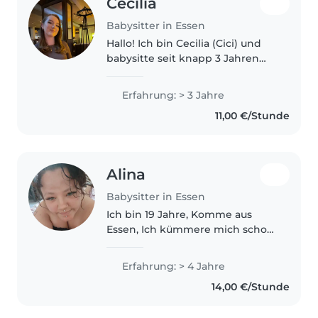
Cecilia
Babysitter in Essen
Hallo! Ich bin Cecilia (Cici) und
babysitte seit knapp 3 Jahren
mit viel Herz und Freude. Ich
habe ein Jahr lang eine erste
Erfahrung: > 3 Jahre
Klasse in der 8-1 Betreuung an
11,00 €/Stunde
einer Grundschule betreut..
Alina
Babysitter in Essen
Ich bin 19 Jahre, Komme aus
Essen, Ich kümmere mich schon
4-5 Jahre um Kinder und Liebe
es auch Immer noch, wenn sie
Erfahrung: > 4 Jahre
Fragen haben können sie mir
14,00 €/Stunde
auch so schreiben 🥰