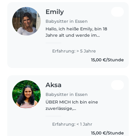
Emily
Babysitter in Essen
Hallo, ich heiße Emily, bin 18
Jahre alt und werde im
September 19 Jahre alt. Zurzeit
mache ich eine Ausbildung im
Erfahrung: > 5 Jahre
Bereich Sportmedizin. Ich bin
15,00 €/Stunde
eine freundliche,
verantwortungsbewusste..
Aksa
Babysitter in Essen
ÜBER MICH Ich bin eine
zuverlässige,
verantwortungsbewusste und
lernbereite Person. Zurzeit
Erfahrung: < 1 Jahr
arbeite ich als Au-pair in Kerken,
15,00 €/Stunde
Deutschland. Ich betreue Kinder,