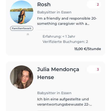
Rosh
2
Babysitter in Essen
I'm a friendly and responsible 20-
something caregiver with a
Master's degree, eager to
Familienfavorit
provide loving care for your little
(1)
Erfahrung: < 1 Jahr
ones. I have experience with
Verifizierte Buchungen: 2
babies, toddlers, and
15,00 €/Stunde
preschoolers,..
Julia Mendonça
3
Hense
Babysitter in Essen
Ich bin eine aufgestellte und
verantwortungsbewusste 22-
jährige Babysitterin mit