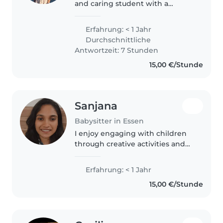
and caring student with a
genuine interest in childcare. I
create a safe, calm, and
Erfahrung: < 1 Jahr
structured environment where
Durchschnittliche
children feel comfortable and
Antwortzeit: 7 Stunden
secure...
15,00 €/Stunde
Sanjana
Babysitter in Essen
I enjoy engaging with children
through creative activities and
games. With a nurturing
approach, I can care for toddlers,
Erfahrung: < 1 Jahr
preschoolers, babies, and
15,00 €/Stunde
younger kids. My background in
education..