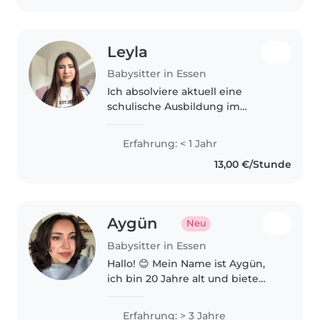
unterstütze die Gastfamilie..
Leyla
Babysitter in Essen
Ich absolviere aktuell eine
schulische Ausbildung im
Bereich Kinderbetreuung in
einer Kita in Essen und sammle
Erfahrung: < 1 Jahr
dort täglich praktische
13,00 €/Stunde
Erfahrungen im Umgang mit
Kindern. Dabei lerne..
Aygün
Neu
Babysitter in Essen
Hallo! 😊 Mein Name ist Aygün,
ich bin 20 Jahre alt und biete
zuverlässige und liebevolle
Kinderbetreuung an. Ich passe
Erfahrung: > 3 Jahre