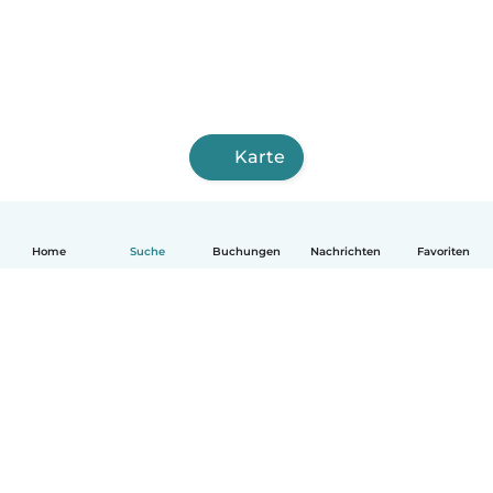
Karte
Home
Suche
Buchungen
Nachrichten
Favoriten
Deutsch
So funktionierts
Hilfe
Bedingungen & Datenschutz
Preise
Impressum