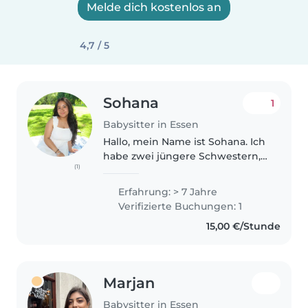
Melde dich kostenlos an
4,7 / 5
Sohana
1
Babysitter in Essen
Hallo, mein Name ist Sohana. Ich
habe zwei jüngere Schwestern,
(1)
auf die ich seit ihrer Geburt
regelmäßig aufgepasst habe.
Erfahrung: > 7 Jahre
Dadurch habe ich viel Erfahrung
Verifizierte Buchungen: 1
im Umgang mit Kindern
15,00 €/Stunde
gesammelt...
Marjan
Babysitter in Essen