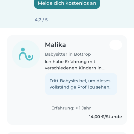
Melde dich kostenlos an
4,7 / 5
Malika
Babysitter in Bottrop
Ich habe Erfahrung mit
verschiedenen Kindern in
verschiedenen Altersgruppen
wegen meinen kleinen
Tritt Babysits bei, um dieses
Geschwistern und Cousins weil
vollständige Profil zu sehen.
ich schon oft auf sie aufpassen
musste. Ich würde gerne..
Erfahrung: < 1 Jahr
14,00 €/Stunde