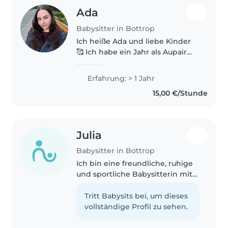
Ada
Babysitter in Bottrop
Ich heiße Ada und liebe Kinder
🥰 Ich habe ein Jahr als Aupair
gearbeitet. Ich habe mich um
drei Kinder, die 4-9 Jahre alt
Erfahrung: > 1 Jahr
sind, gleichzeitig gekümmert.
15,00 €/Stunde
Ich spiele gerne mit Kindern,..
Julia
Babysitter in Bottrop
Ich bin eine freundliche, ruhige
und sportliche Babysitterin mit
einem Jahr Erfahrung in der
Betreuung von Kleinkindern,
Tritt Babysits bei, um dieses
Vorschulkindern und
vollständige Profil zu sehen.
Grundschülern. Ich spreche
Deutsch, Englisch..