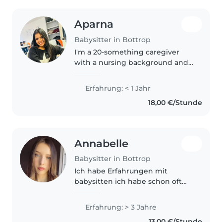
Aparna
Babysitter in Bottrop
I'm a 20-something caregiver
with a nursing background and
a heart full of patience and
kindness. I'm comfortable with
Erfahrung: < 1 Jahr
pets and have experience with
18,00 €/Stunde
babies and toddlers. I'm eager..
Annabelle
Babysitter in Bottrop
Ich habe Erfahrungen mit
babysitten ich habe schon oft
auf meine Cousine aufgepasst
oder auch von verwandten
Erfahrung: > 3 Jahre
13,00 €/Stunde