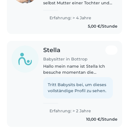
selbst Mutter einer Tochter und
würde mich freuen auf ihre
Kinder aufzupassen Spaß mit
Erfahrung: > 4 Jahre
ihnen zu haben und Abenteuer
5,00 €/Stunde
zu erleben
Stella
Babysitter in Bottrop
Hallo mein name ist Stella Ich
besuche momentan die
Gesamtschule Borbeck in der 9
klasse und strebe momentan
Tritt Babysits bei, um dieses
den realschulabschluss an. Ich
vollständige Profil zu sehen.
liebe es mich um Kinder zu
kümmern und habe..
Erfahrung: > 2 Jahre
10,00 €/Stunde