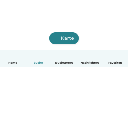
Karte
Home
Suche
Buchungen
Nachrichten
Favoriten
Deutsch
So funktionierts
Hilfe
Bedingungen & Datenschutz
Preise
Impressum