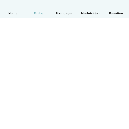
Home
Suche
Buchungen
Nachrichten
Favoriten
Deutsch
So funktionierts
Hilfe
Bedingungen & Datenschutz
Preise
Impressum
Babysits für Berufstätige
Community Leitfaden
© Babysits B.V.