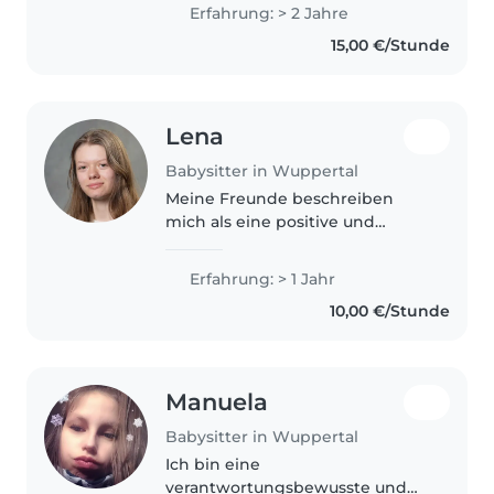
Erfahrung: > 2 Jahre
15,00 €/Stunde
Lena
Babysitter in Wuppertal
Meine Freunde beschreiben
mich als eine positive und
einfühlsame Person. In meiner
Schule helfe ich in der
Erfahrung: > 1 Jahr
internationalen Klasse aus,
10,00 €/Stunde
wobei es zu meinen Aufgaben
gehört den Kindern..
Manuela
Babysitter in Wuppertal
Ich bin eine
verantwortungsbewusste und