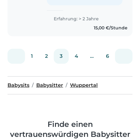
denn ich habe drei Geschwister..
Erfahrung: > 2 Jahre
15,00 €/Stunde
1
2
3
4
...
6
Babysits
Babysitter
Wuppertal
Finde einen
vertrauenswürdigen Babysitter