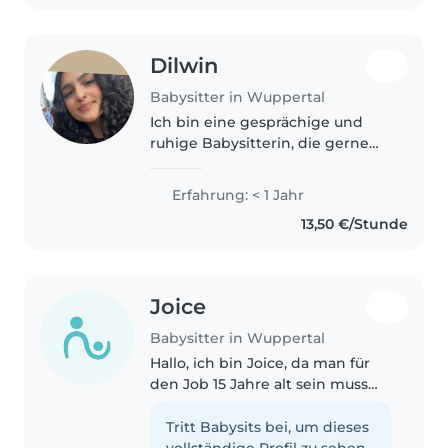
Dilwin
Babysitter in Wuppertal
Ich bin eine gesprächige und
ruhige Babysitterin, die gerne
mit Kindern jeden Alters spielt
und bastelt. Ich habe Erfahrung
Erfahrung: < 1 Jahr
mit Babys, Kleinkindern,
13,50 €/Stunde
Vorschulkindern,
Grundschulkindern..
Joice
Babysitter in Wuppertal
Hallo, ich bin Joice, da man für
den Job 15 Jahre alt sein muss
habe ich dass Geburtsdatum in
meinem Profil ausgewählt,
Tritt Babysits bei, um dieses
allerdings werde ich am 04.08.
vollständige Profil zu sehen.