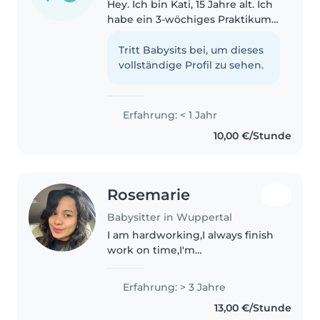
Hey. Ich bin Kati, 15 Jahre alt. Ich
habe ein 3-wöchiges Praktikum
in einem Kindergarten gemacht,
wo Kinder in der Altersgruppe
Tritt Babysits bei, um dieses
von 2-6 waren. Dort habe ich
vollständige Profil zu sehen.
gemerkt, dass es mir wirklich..
Erfahrung: < 1 Jahr
10,00 €/Stunde
Rosemarie
Babysitter in Wuppertal
I am hardworking,I always finish
work on time,I'm
responsible,and Respect ,Patient
,Understanding,honest
Erfahrung: > 3 Jahre
,Caring,loving ,friendly.
13,00 €/Stunde