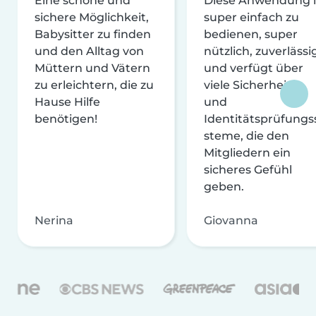
Eine schöne und
Diese Anwendung i
sichere Möglichkeit,
super einfach zu
Babysitter zu finden
bedienen, super
und den Alltag von
nützlich, zuverlässi
Müttern und Vätern
und verfügt über
zu erleichtern, die zu
viele Sicherheits-
Hause Hilfe
und
benötigen!
Identitätsprüfungs
steme, die den
Mitgliedern ein
sicheres Gefühl
geben.
Nerina
Giovanna