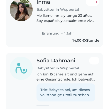
Inma
1
Babysitter in Wuppertal
Me llamo Inma y tengo 23 años.
Soy española y actualmente vivo
en Alemania (pero solo hablo
muy poco alemán y también un
Erfahrung: < 1 Jahr
poco de inglés). Soy pedagoga y
14,00 €/Stunde
busco un trabajo en el que..
Sofia Dahmani
Babysitter in Wuppertal
Ich bin 15 Jahre alt und gehe auf
eine Gesamtschule. Ich babysitte
gerne, weil ich Kinder mag und
schon viel Erfahrung mit ihnen
Tritt Babysits bei, um dieses
habe. Ich habe einen kleinen
vollständige Profil zu sehen.
Bruder und viele Cousins..