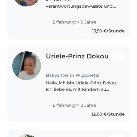
verantwortungsbewusste und
einfühlsame Betreuerin mit 5
Jahren Erfahrung in der
Erfahrung: > 5 Jahre
Kinderbetreuung, insbesondere
13,50 €/Stunde
mit Kleinkindern,
Vorschulkindern und
Grundschülern. Ich..
Üriele-Prinz Dokou
Babysitter in Wuppertal
Hallo, ich bin Üriele-Prinz Dokou
Ich liebe es, mit Kindern zu
arbeiten, sie zu beschäftigen
und in ihrer Entwicklung zu
Erfahrung: > 3 Jahre
unterstützen. Durch die
12,00 €/Stunde
Betreuung meiner Geschwister
und kleine..