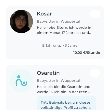
Kosar
Babysitter in Wuppertal
Hallo liebe Eltern, ich werde in
einem Monat 17 Jahre alt und
habe schon viel Erfahrung mit
Kindern, weil ich oft auf meine
Erfahrung: > 3 Jahre
jüngeren Cousins und Cousinen
10,00 €/Stunde
aufgepasst habe. Deshalb..
Osaretin
Babysitter in Wuppertal
Hallo, Ich bin die Osaretin und
werde 15. Ich bin in der 8ten
Klasse auf einen Gymnasium. Ich
liebe Kinder und habe meist
Tritt Babysits bei, um dieses
immer auf Kinder aufgepasst,
vollständige Profil zu sehen.