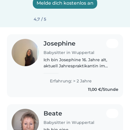
Melde dich kostenlos an
4,7 / 5
Josephine
Babysitter in Wuppertal
Ich bin Josephine 16. Jahre alt,
aktuell Jahrespraktikantin im
Krankenhaus auf der
Kinderstation. Ehrenamtlich bin
Erfahrung: > 2 Jahre
ich als Sanitäterin beim Roten
11,00 €/Stunde
Kreuz tätig. Ich habe viele
kleine..
Beate
Babysitter in Wuppertal
Ich bin eine