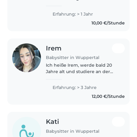
geduldige Babysitterin in ihren
20ern mit einer jährigen
Erfahrung: > 1 Jahr
Erfahrung in der Betreuung von
10,00 €/Stunde
Kleinkindern und
Vorschulkindern. Ich habe eine
Erste-Hilfe-Zertifizierung..
Irem
Babysitter in Wuppertal
Ich heiße Irem, werde bald 20
Jahre alt und studiere an der
bergischen Universität
Wuppertal. Ich habe viele
Erfahrung: > 3 Jahre
Erfahrungen mit Kindern
12,00 €/Stunde
gesammelt ,innerhalb der
eigenen Familie und auch..
Kati
Babysitter in Wuppertal