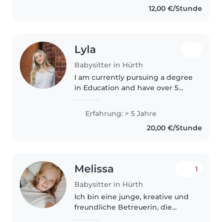
12,00 €/Stunde
und traue mir zu, auf sie..
Lyla
Babysitter in Hürth
I am currently pursuing a degree
in Education and have over 5
years of nannying and childcare
experience working with
Erfahrung: > 5 Jahre
children of various ages. I am
20,00 €/Stunde
patient, responsible,
dependable,..
Melissa
1
Babysitter in Hürth
Ich bin eine junge, kreative und
freundliche Betreuerin, die
gerne mit Kindern im Alter von