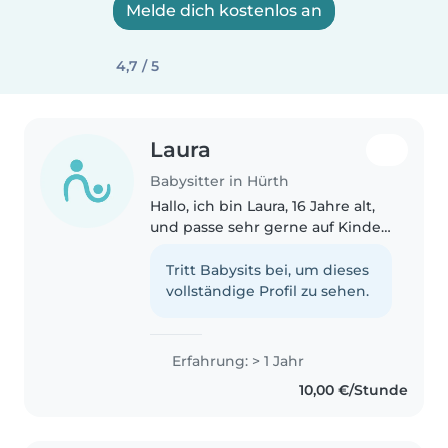
Melde dich kostenlos an
4,7 / 5
Laura
Babysitter in Hürth
Hallo, ich bin Laura, 16 Jahre alt,
und passe sehr gerne auf Kinder
auf. Ich habe schon öfter auf
meine kleine Nichte aufgepasst
Tritt Babysits bei, um dieses
und außerdem ein Praktikum im
vollständige Profil zu sehen.
Kindergarten gemacht...
Erfahrung: > 1 Jahr
10,00 €/Stunde