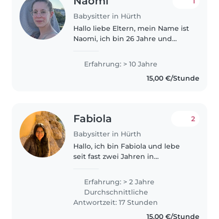
Naomi
1
Babysitter in Hürth
Hallo liebe Eltern, mein Name ist
Naomi, ich bin 26 Jahre und
habe durch Praktika im
Kindergarten und meine
Erfahrung: > 10 Jahre
Nichten verschiedenen Alters (0-
15,00 €/Stunde
14) Erfahrung im babysitten. Ich
liebe..
Fabiola
2
Babysitter in Hürth
Hallo, ich bin Fabiola und lebe
seit fast zwei Jahren in
Deutschland. Derzeit mache ich
eine Ausbildung. Um zusätzlich
Erfahrung: > 2 Jahre
Geld zu verdienen, würde ich
Durchschnittliche
gerne als Babysitterin arbeiten...
Antwortzeit: 17 Stunden
15,00 €/Stunde