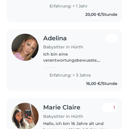
jähriger Babysitter mit ersten
Erfahrung: < 1 Jahr
Erfahrungen in der Betreuung
20,00 €/Stunde
von Babys. Als mehrsprachige
Betreuungskraft spreche ich..
Adelina
Babysitter in Hürth
Ich bin eine
verantwortungsbewusste,
geduldige und lustige
Betreuerin mit 3 Jahren
Erfahrung: > 3 Jahre
Erfahrung in der
16,00 €/Stunde
Kinderbetreuung, von Babys bis
zu Grundschulkindern. Ich
spreche Deutsch, Rumänisch..
Marie Claire
1
Babysitter in Hürth
Hallo, ich bin 16 Jahre alt und