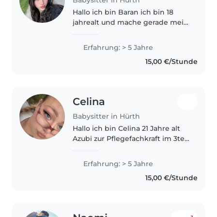
Hallo ich bin Baran ich bin 18
jahrealt und mache gerade mein
Abitur. Ich möchte neben der
Schule etwas Taschengeld
Erfahrung: > 5 Jahre
verdienen und nutze daher
15,00 €/Stunde
meine guten Kinderbetreuungs-
skills. Ich..
Celina
Babysitter in Hürth
Hallo ich bin Celina 21 Jahre alt
Azubi zur Pflegefachkraft im 3ten
Jahr und suche derzeit einen
nebenjob. Ich bin auf diese App
Erfahrung: > 5 Jahre
gestoßen weil ich kleine
15,00 €/Stunde
Geschwister habe auf die ich..