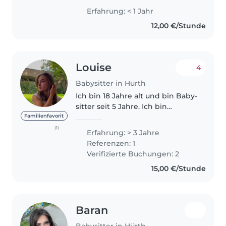
Babys bis Vorschulkindern spielt
Erfahrung: < 1 Jahr
und lernt. Ich habe Erfahrung im
12,00 €/Stunde
Zeichnen, Vorlesen, Basteln..
Louise
4
Babysitter in Hürth
Ich bin 18 Jahre alt und bin Baby-
sitter seit 5 Jahre. Ich bin
Französin und lebe in Köln seid
Familienfavorit
September für mein Studium.
(1)
Erfahrung: > 3 Jahre
Ich habe aber als ich kleiner war
Referenzen: 1
in Köln und in Freiburg..
Verifizierte Buchungen: 2
15,00 €/Stunde
Baran
Babysitter in Hürth