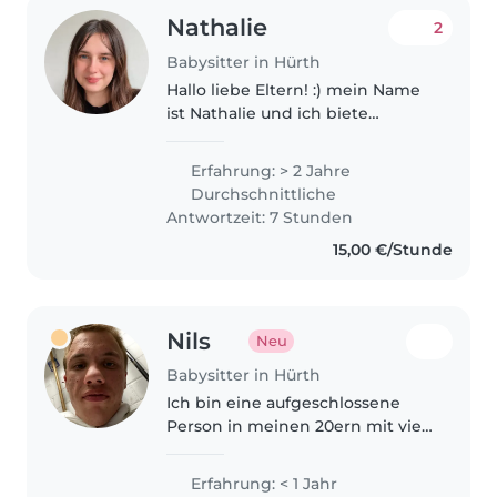
Nathalie
2
Babysitter in Hürth
Hallo liebe Eltern! :) mein Name
ist Nathalie und ich biete
liebevolle und zuverlässige
Kinderbetreuung an. Ich bin ein
Erfahrung: > 2 Jahre
ruhiger, geduldiger und
Durchschnittliche
freundlicher Mensch und
Antwortzeit: 7 Stunden
verbringe sehr..
15,00 €/Stunde
Nils
Neu
Babysitter in Hürth
Ich bin eine aufgeschlossene
Person in meinen 20ern mit viel
Energie und Kreativität. Ich liebe
es, mit Vorschulkindern und
Erfahrung: < 1 Jahr
Grundschulkindern zu arbeiten