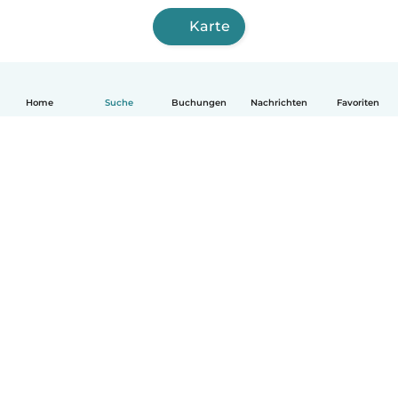
Karte
Home
Suche
Buchungen
Nachrichten
Favoriten
Deutsch
So funktionierts
Hilfe
Bedingungen & Datenschutz
Preise
Impressum
Babysits für Berufstätige
Community Leitfaden