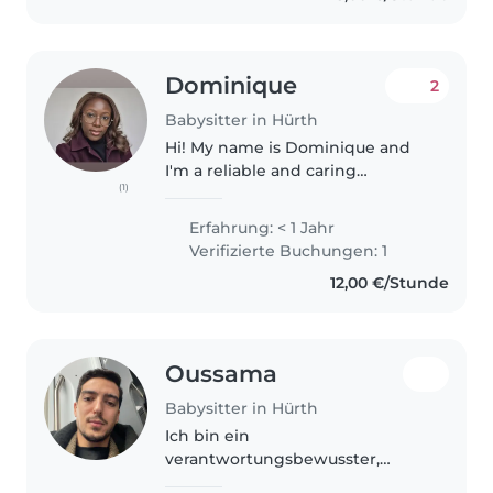
Dominique
2
Babysitter in Hürth
Hi! My name is Dominique and
I'm a reliable and caring
(1)
babysitter based in Cologne. I
enjoy spending time with
Erfahrung: < 1 Jahr
children and helping them
Verifizierte Buchungen: 1
learn, play, and feel safe. I am
12,00 €/Stunde
patient, responsible,..
Oussama
Babysitter in Hürth
Ich bin ein
verantwortungsbewusster,
freundlicher und ruhiger 25-