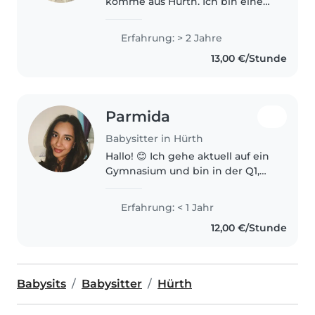
komme aus Hürth. Ich bin eine
zuverlässige und fürsorgliche
Person und habe viel Freude am
Erfahrung: > 2 Jahre
Umgang mit Kindern. Ich passe
13,00 €/Stunde
regelmäßig auf meinen 5-
jährigen..
Parmida
Babysitter in Hürth
Hallo! 😊 Ich gehe aktuell auf ein
Gymnasium und bin in der Q1,
wo ich gerade auf mein Abitur
hinarbeite. In der Schule belege
Erfahrung: < 1 Jahr
ich den Leistungskurs
12,00 €/Stunde
Pädagogik, wodurch ich
theoretisch..
Babysits
Babysitter
Hürth