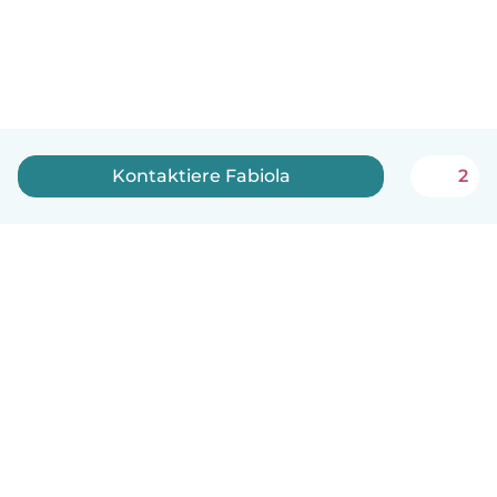
Kontaktiere Fabiola
2
Deutsch
So funktionierts
Hilfe
Bedingungen & Datenschutz
Preise
Impressum