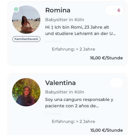
Romina
6
Babysitter in Köln
Hi :) Ich bin Romi, 23 Jahre alt
und studiere Lehramt an der Uni
Köln mit den Fächern Englisch
Familienfavorit
und Spanisch. Aktuell bin ich auf
Erfahrung: > 2 Jahre
der Suche nach einem
16,00 €/Stunde
Babysitter Job. Ich habe bereits..
Valentina
Babysitter in Köln
Soy una canguro responsable y
paciente con 2 años de
experiencia cuidando bebés,
niños pequeños y preescolares.
Erfahrung: > 2 Jahre
Me encanta leer cuentos, hacer
15,00 €/Stunde
manualidades y juegos