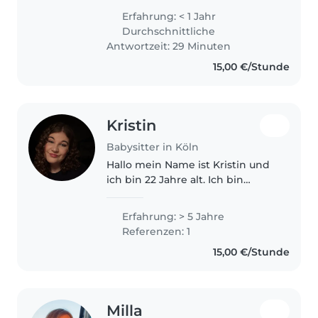
Deutschland. Ich habe die
Erfahrung: < 1 Jahr
letzten drei Jahre in Australien
Durchschnittliche
studiert und anschließend ein..
Antwortzeit: 29 Minuten
15,00 €/Stunde
Kristin
Babysitter in Köln
Hallo mein Name ist Kristin und
ich bin 22 Jahre alt. Ich bin
gerade in der Ausbildung zur
Kinderpflegerin und danach
Erfahrung: > 5 Jahre
gehe ich in die Erzieher
Referenzen: 1
Ausbildung . Ich bin erfahren im
15,00 €/Stunde
Umgang..
Milla