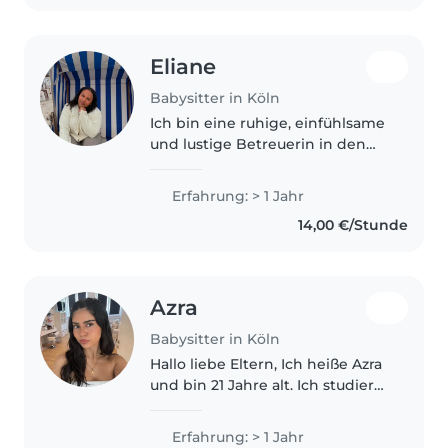
educativos. También..
Eliane
Babysitter in Köln
Ich bin eine ruhige, einfühlsame
und lustige Betreuerin in den
frühen 20ern mit einer
Ausbildung zur Erzieherin und
Erfahrung: > 1 Jahr
einem Jahr Erfahrung in der
14,00 €/Stunde
Kinderbetreuung. Ich habe
Erfahrung..
Azra
Babysitter in Köln
Hallo liebe Eltern, Ich heiße Azra
und bin 21 Jahre alt. Ich studiere
im 3. Semester
Grundschullehramt und habe
Erfahrung: > 1 Jahr
schon viele Erfahrungen mit