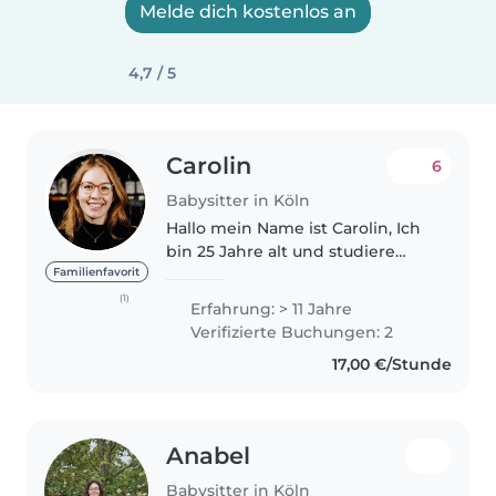
Melde dich kostenlos an
4,7 / 5
Carolin
6
Babysitter in Köln
Hallo mein Name ist Carolin, Ich
bin 25 Jahre alt und studiere
Medizin. Seit meinem 13
Familienfavorit
Lebensjahr babysitte Ich für
(1)
Erfahrung: > 11 Jahre
Familien mit Kindern
Verifizierte Buchungen: 2
verschiedener Altersgruppen,
17,00 €/Stunde
bei manchen Familien..
Anabel
Babysitter in Köln