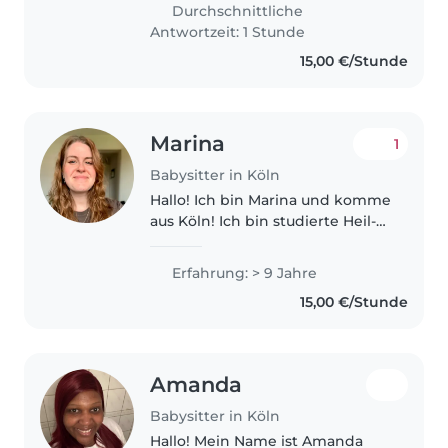
Tenho habilidades diversas,
Durchschnittliche
como desenho, leitura,..
Antwortzeit: 1 Stunde
15,00 €/Stunde
Marina
1
Babysitter in Köln
Hallo! Ich bin Marina und komme
aus Köln! Ich bin studierte Heil-
und Kindheitspädagogin in
einem Frühförderzentrum. Dort
Erfahrung: > 9 Jahre
arbeite ich unter anderem mit
15,00 €/Stunde
neurodivergenten Kindern
(ADHS/ASS,..
Amanda
Babysitter in Köln
Hallo! Mein Name ist Amanda