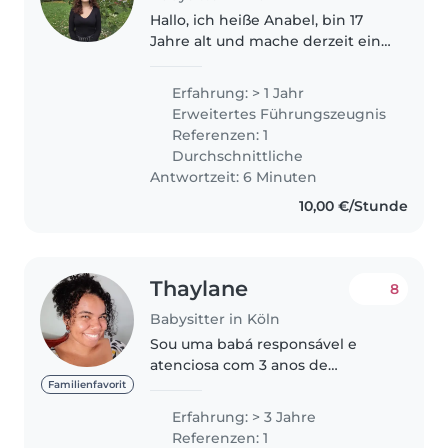
Hallo, ich heiße Anabel, bin 17
Jahre alt und mache derzeit ein
FSJ in einem Kindergarten. Dort
betreue ich Kinder im Alter von
Erfahrung: > 1 Jahr
2 bis 6 Jahren und sammle
Erweitertes Führungszeugnis
täglich wertvolle praktische..
Referenzen: 1
Durchschnittliche
Antwortzeit: 6 Minuten
10,00 €/Stunde
Thaylane
8
Babysitter in Köln
Sou uma babá responsável e
atenciosa com 3 anos de
experiência cuidando de
Familienfavorit
crianças de todas as idades,
Erfahrung: > 3 Jahre
desde bebês até adolescentes.
Referenzen: 1