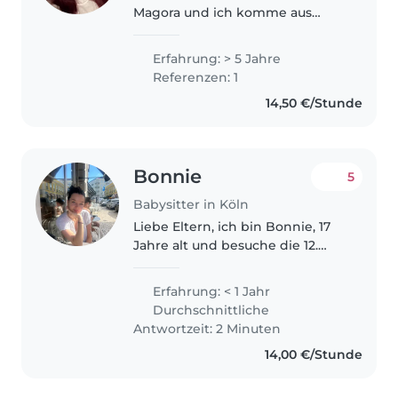
Magora und ich komme aus
Simbabwe. Ich wohne in Köln-
Seeberg. Beruflich habe ich 5
Erfahrung: > 5 Jahre
Jahre Erfahrung in der
Referenzen: 1
Kinderbetreuung aus meinem
14,50 €/Stunde
Heimatland und bereits..
Bonnie
5
Babysitter in Köln
Liebe Eltern, ich bin Bonnie, 17
Jahre alt und besuche die 12.
Klasse eines Gymnasiums. Durch
meinen vorherigen
Erfahrung: < 1 Jahr
Babysitterjob sowie ein
Durchschnittliche
dreiwöchiges Praktikum im
Antwortzeit: 2 Minuten
Kindergarten konnte..
14,00 €/Stunde