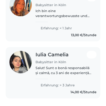
Babysitter in Köln
Ich bin eine
verantwortungsbewusste und
fürsorgliche Babysitterin, die
gerne mit Kindern im
Erfahrung: < 1 Jahr
Kindergarten- und Vorschulalter
13,00 €/Stunde
spielt und bastelt. Ich bin sehr
lustig und liebe es, Geschichten..
Iulia Camelia
Babysitter in Köln
Salut! Sunt o bonă responsabilă
și calmă, cu 3 ani de experiență
în îngrijirea copiilor de toate
vârstele. Sunt confortabilă cu
Erfahrung: > 3 Jahre
animalele de companie, gătitul și
14,00 €/Stunde
treburile casnice...