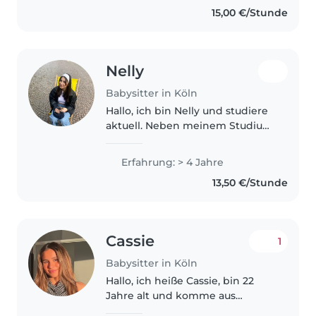
15,00 €/Stunde
Kindern gesammelt :) Ich habe
vor zwei Jahren..
Nelly
Babysitter in Köln
Hallo, ich bin Nelly und studiere
aktuell. Neben meinem Studium
arbeite ich sehr gerne mit
Kindern und habe bereits einige
Erfahrung: > 4 Jahre
Erfahrungen im Umgang mit
13,50 €/Stunde
ihnen sammeln können. Ich
habe..
Cassie
1
Babysitter in Köln
Hallo, ich heiße Cassie, bin 22
Jahre alt und komme aus
Australien. Dieses Jahr bin ich in