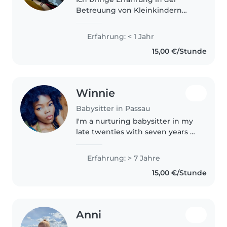
Betreuung von Kleinkindern
und Babys mit und habe einen
Erste-Hilfe-Kurs absolviert.
Erfahrung: < 1 Jahr
Kreativ gestalte ich den Tag mit
15,00 €/Stunde
Malen, Vorlesen und Spielen.
Komme..
Winnie
Babysitter in Passau
I'm a nurturing babysitter in my
late twenties with seven years of
experience caring for children of
all ages ( as a former Au-Pair and
Erfahrung: > 7 Jahre
Kindergarten teacher). Fluent in
15,00 €/Stunde
English, B1..
Anni