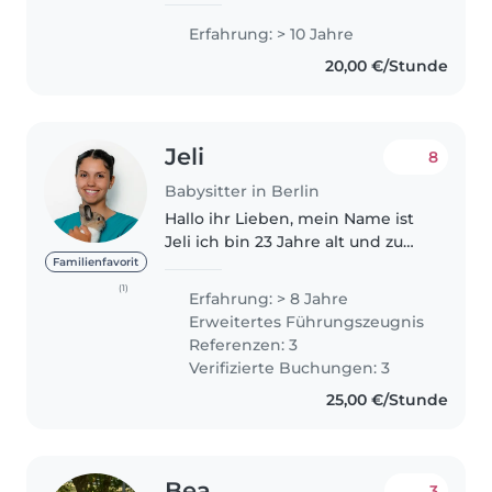
experience. I am a caring,
Erfahrung: > 10 Jahre
energetic, and responsible
20,00 €/Stunde
person who loves working with
children...
Jeli
8
Babysitter in Berlin
Hallo ihr Lieben, mein Name ist
Jeli ich bin 23 Jahre alt und zu
dem Abitur habe ich noch eine
Familienfavorit
abgeschlossene Ausbildung zur
(1)
Erfahrung: > 8 Jahre
Tiermedizinischen
Erweitertes Führungszeugnis
Fachangestellten. Außerdem
Referenzen: 3
durfte ich..
Verifizierte Buchungen: 3
25,00 €/Stunde
Bea
3