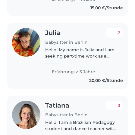
spent nearly 2 years working as
15,00 €/Stunde
an au pair in Cologne, where..
Julia
2
Babysitter in Berlin
Hello! My name is Julia and I am
seeking part-time work as a
nanny. I lead a healthy lifestyle,
which is very important to me. I
Erfahrung: > 3 Jahre
regularly exercise and maintain a
20,00 €/Stunde
proper diet, which..
Tatiana
3
Babysitter in Berlin
Hello! I am a Brazilian Pedagogy
student and dance teacher with
more than 10 years of