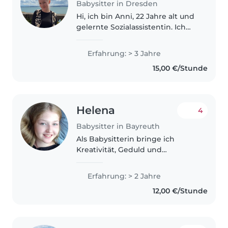
Babysitter in Dresden
Hi, ich bin Anni, 22 Jahre alt und
gelernte Sozialassistentin. Ich
beginne im August meine
Ausbildung zur Erzieherin. Ich
Erfahrung: > 3 Jahre
habe durch bisherige
15,00 €/Stunde
Ausbildung und verschiedenen
(Jahres-)Praktika,..
Helena
4
Babysitter in Bayreuth
Als Babysitterin bringe ich
Kreativität, Geduld und
Verantwortungsbewusstsein mit,
um Ihre Kinder zu betreuen. Ich
Erfahrung: > 2 Jahre
habe bereits 2 Jahre Erfahrung
12,00 €/Stunde
mit Vorschul- und
Grundschulkindern...