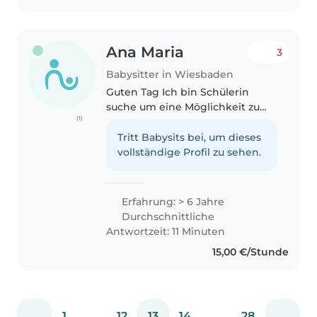
Ana Maria
3
Babysitter in Wiesbaden
Guten Tag Ich bin Schülerin
suche um eine Möglichkeit zu
(1)
babysitten. Ich habe bereits ein
Jahr lang auf ein neugeborenen
Tritt Babysits bei, um dieses
aufgepasst, habe schon
vollständige Profil zu sehen.
gebabysittet, bin co Trainerin
bei..
Erfahrung: > 6 Jahre
Durchschnittliche
Antwortzeit: 11 Minuten
15,00 €/Stunde
1
...
12
13
14
...
28