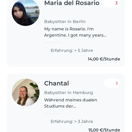
Maria del Rosario
3
Babysitter in Berlin
My name is Rosario. I'm
Argentine. I got many years
working with children. I like
working with kids, doing
Erfahrung: > 5 Jahre
activities like dancing, play
14,00 €/Stunde
football, art, sing, play, cook. I like
bike,..
Chantal
1
Babysitter in Hamburg
Während meines dualen
Studiums der
Kindheitspädagogik arbeite ich
in einer Kita in Hamburg. Ich
Erfahrung: > 3 Jahre
habe bereits bei mehreren
15,00 €/Stunde
Familien Kinderbetreut, zuletzt