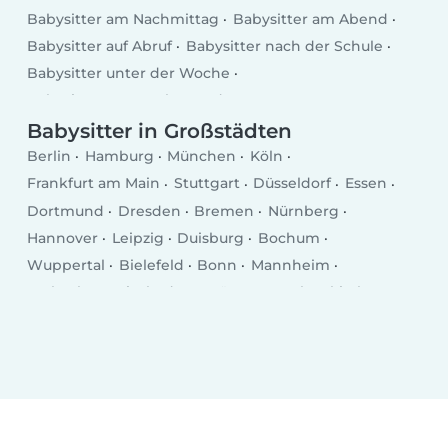
Babysitter am Nachmittag
Babysitter am Abend
Babysitter auf Abruf
Babysitter nach der Schule
Babysitter unter der Woche
Babysitter am Wochenende
Babysitter in Großstädten
Berlin
Hamburg
München
Köln
Frankfurt am Main
Stuttgart
Düsseldorf
Essen
Dortmund
Dresden
Bremen
Nürnberg
Hannover
Leipzig
Duisburg
Bochum
Wuppertal
Bielefeld
Bonn
Mannheim
Karlsruhe
Wiesbaden
Münster
Gelsenkirchen
Aachen
Mönchengladbach
Augsburg
Chemnitz
Kiel
Braunschweig
Krefeld
Halle (Saale)
Magdeburg
Oberhausen
Mainz
Freiburg im Breisgau
Erfurt
Lübeck
Hagen
Rostock