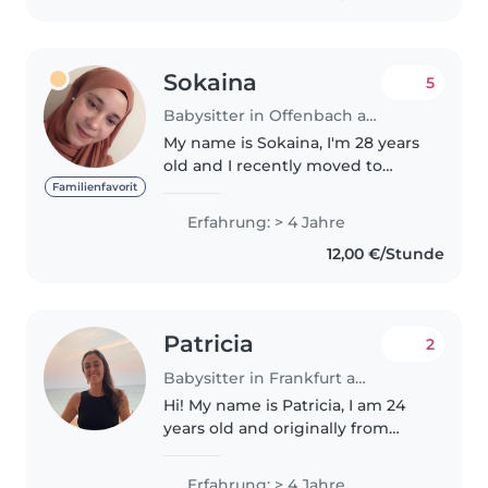
zwei Brüder zwischen 4 und..
Sokaina
5
Babysitter in Offenbach am Main
My name is Sokaina, I'm 28 years
old and I recently moved to
Frankfurt. My native language is
Familienfavorit
Spanish, and I can speak a little
Erfahrung: > 4 Jahre
English. I'm not yet fluent in
12,00 €/Stunde
German and i am currently..
Patricia
2
Babysitter in Frankfurt am Main
Hi! My name is Patricia, I am 24
years old and originally from
Spain. I have been living in
Germany for almost 5 years. I
Erfahrung: > 4 Jahre