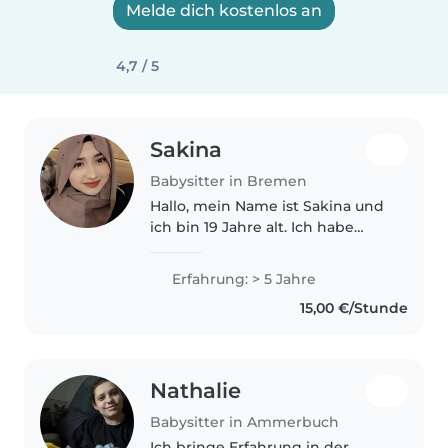
Melde dich kostenlos an
4,7 / 5
Sakina
Babysitter in Bremen
Hallo, mein Name ist Sakina und
ich bin 19 Jahre alt. Ich habe
bereits vor den Sommerferien
die Ausbildung zur
Erfahrung: > 5 Jahre
sozialpädagogischen Assistentin
15,00 €/Stunde
erfolgreich abgeschlossen. Mein
Berufswunsch..
Nathalie
Babysitter in Ammerbuch
Ich bringe Erfahrung in der