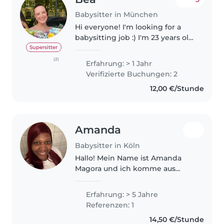
Babysitter in München
Hi everyone! I'm looking for a
babysitting job :) I'm 23 years old
and I recently moved from Spain
Supersitter
to Munich. I would like to
(2)
Erfahrung: > 1 Jahr
combine babysitting with the
Verifizierte Buchungen: 2
internships I'm doing at..
12,00 €/Stunde
Amanda
Babysitter in Köln
Hallo! Mein Name ist Amanda
Magora und ich komme aus
Simbabwe. Ich wohne in Köln-
Seeberg. Beruflich habe ich 5
Erfahrung: > 5 Jahre
Jahre Erfahrung in der
Referenzen: 1
Kinderbetreuung aus meinem
14,50 €/Stunde
Heimatland und bereits..