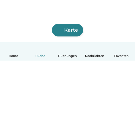
Karte
Home
Suche
Buchungen
Nachrichten
Favoriten
Deutsch
So funktionierts
Hilfe
Bedingungen & Datenschutz
Preise
Impressum
Babysits für Berufstätige
Community Leitfaden