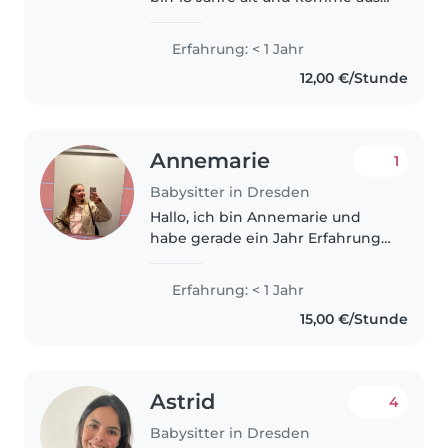
Dresden. Schon seit einigen
Jahren macht es mir große
Erfahrung: < 1 Jahr
Freude, Zeit mit Kindern zu
12,00 €/Stunde
verbringen und sie zu betreuen.
Ich..
Annemarie
1
Babysitter in Dresden
Hallo, ich bin Annemarie und
habe gerade ein Jahr Erfahrung
gesammelt als Au-pair in
Dänemark. Dort habe ich auf
Erfahrung: < 1 Jahr
drei Kinder im alter von 3-5
15,00 €/Stunde
Jahren aufgepasst. Davor habe
ich auch..
Astrid
4
Babysitter in Dresden