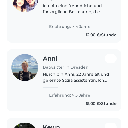
Ich bin eine freundliche und
fürsorgliche Betreuerin, die
gerne mit Kindern jeden Alters
spielt und kreativ ist. Ich spreche
Erfahrung: > 4 Jahre
Deutsch und Arabisch und habe
12,00 €/Stunde
Erfahrung mit Babys,
Kleinkindern,..
Anni
Babysitter in Dresden
Hi, ich bin Anni, 22 Jahre alt und
gelernte Sozialassistentin. Ich
beginne im August meine
Ausbildung zur Erzieherin. Ich
Erfahrung: > 3 Jahre
habe durch bisherige
15,00 €/Stunde
Ausbildung und verschiedenen
(Jahres-)Praktika,..
Kevin