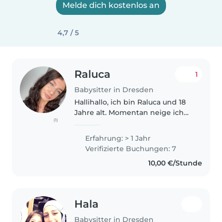
Melde dich kostenlos an
4,7 / 5
Raluca
1
Babysitter in Dresden
Hallihallo, ich bin Raluca und 18
Jahre alt. Momentan neige ich
(1)
mich dem Ende meines FSJ in
einem Kindergarten zu. Ich habe
Erfahrung: > 1 Jahr
Erfahrung mit Kindern im Alter
Verifizierte Buchungen: 7
von 1-10 Jahren. Ich kann..
10,00 €/Stunde
Hala
Babysitter in Dresden