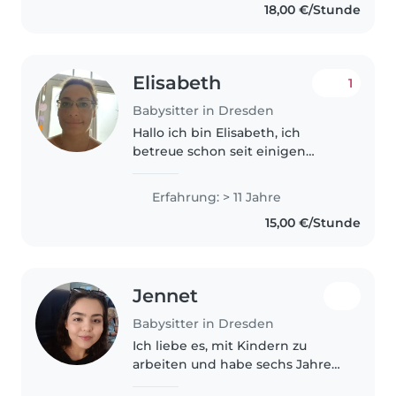
18,00 €/Stunde
Elisabeth
1
Babysitter in Dresden
Hallo ich bin Elisabeth, ich
betreue schon seit einigen
Jahren Kinder. Die Arbeit mit
den Kindern macht mir riesigen
Erfahrung: > 11 Jahre
Spaß. Ich habe vor 4 Jahren
15,00 €/Stunde
meinen letzten Erste Hilfe Kurs
absolviert....werde..
Jennet
Babysitter in Dresden
Ich liebe es, mit Kindern zu
arbeiten und habe sechs Jahre
Erfahrung mit Babys und