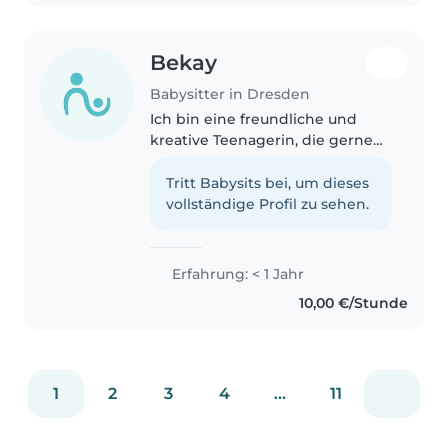
Bekay
Babysitter in Dresden
Ich bin eine freundliche und
kreative Teenagerin, die gerne
mit Kindern aller Altersgruppen
spielt und Zeit verbringt. Ich bin
Tritt Babysits bei, um dieses
mehrsprachig (Deutsch,
vollständige Profil zu sehen.
Englisch, Französisch) und kann..
Erfahrung: < 1 Jahr
10,00 €/Stunde
1
2
3
4
...
11