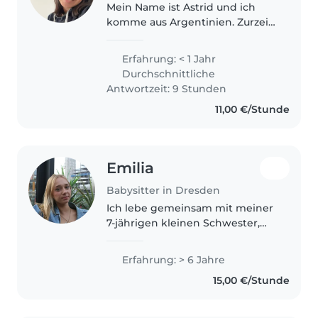
Mein Name ist Astrid und ich
komme aus Argentinien. Zurzeit
mache ich meinen B1-
Deutschkurs und verbessere
Erfahrung: < 1 Jahr
mein Deutsch weiter. Meine
Durchschnittliche
Muttersprache ist Spanisch. Ich
Antwortzeit: 9 Stunden
bin Radiologietechnikerin,..
11,00 €/Stunde
Emilia
Babysitter in Dresden
Ich lebe gemeinsam mit meiner
7-jährigen kleinen Schwester,
wodurch ich viel Erfahrung im
Umgang mit Kindern im Alltag
Erfahrung: > 6 Jahre
habe. Zusätzlich habe ich bereits
15,00 €/Stunde
Babysitting-Erfahrung mit
einem..