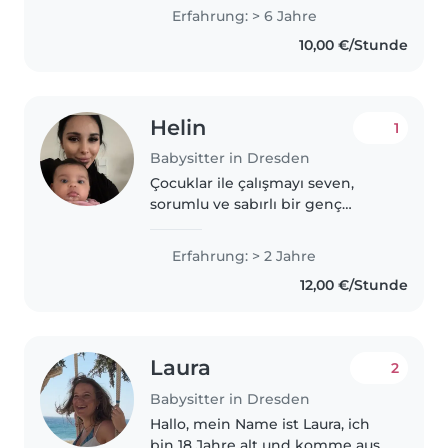
Kindern in jedem Alter. Ich bin
Erfahrung: > 6 Jahre
zuverlässig, gesprächig und
10,00 €/Stunde
mehrsprachig (Deutsch,
Russisch, Türkisch)...
Helin
1
Babysitter in Dresden
Çocuklar ile çalışmayı seven,
sorumlu ve sabırlı bir genç
bebek bakıcısıyım. 2 yılı aşkın
deneyimime sahiptirim ve
Erfahrung: > 2 Jahre
bebekten okula giden çocuklarla
12,00 €/Stunde
tecrübem var. İlk yardım
eğitimliyim..
Laura
2
Babysitter in Dresden
Hallo, mein Name ist Laura, ich
bin 18 Jahre alt und komme aus