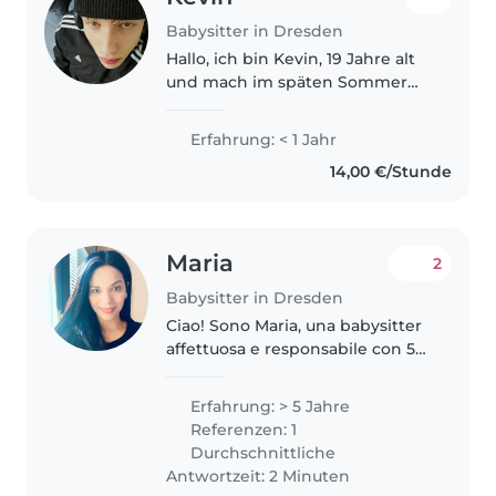
Babysitter in Dresden
Hallo, ich bin Kevin, 19 Jahre alt
und mach im späten Sommer
meine Ausbildung zum
Mediengestalter. Ich bin
Erfahrung: < 1 Jahr
freundlich, extrovertiert, kreativ
14,00 €/Stunde
und kann gut mit Menschen und
Kindern..
Maria
2
Babysitter in Dresden
Ciao! Sono Maria, una babysitter
affettuosa e responsabile con 5
anni di esperienza con bambini
di tutte le età. Parlo inglese,
Erfahrung: > 5 Jahre
italiano e tedesco e adoro creare
Referenzen: 1
lavoretti, suonare..
Durchschnittliche
Antwortzeit: 2 Minuten