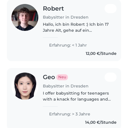
Robert
Babysitter in Dresden
Hallo, ich bin Robert :) Ich bin 17
Jahre Alt, gehe auf ein
Gymnasium und mache in
einem Jahr mein Abitur. Da ich
Erfahrung: < 1 Jahr
bereits Erfahrung als Erzieher
12,00 €/Stunde
gesammelt, und eine kleine
Schwester..
Geo
Neu
Babysitter in Dresden
I offer babysitting for teenagers
with a knack for languages and
music. Fluent in English,
Japanese, Korean and Mandarin,
Erfahrung: > 3 Jahre
I can assist with homework and
14,00 €/Stunde
cooking. My dad used to run..