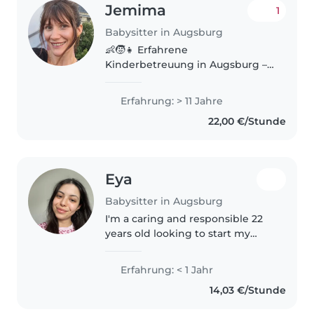
Jemima
1
Babysitter in Augsburg
👶🧒👧 Erfahrene
Kinderbetreuung in Augsburg –
Kurzfristig & flexibel verfügbar
(auch abends / Wochenende) Ich
Erfahrung: > 11 Jahre
bin eine
22,00 €/Stunde
verantwortungsbewusste und
einfühlsame Kinderbetreuerin
mit über..
Eya
Babysitter in Augsburg
I'm a caring and responsible 22
years old looking to start my
journey in childcare. I have a
Bachelor's degree in Data
Erfahrung: < 1 Jahr
Science, but my true passion lies
14,03 €/Stunde
in working with children. I'm..