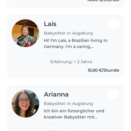
mit Kindern helfen, etwas
kochen,..
Laís
Babysitter in Augsburg
Hi! I'm Laís, a Brazilian living in
Germany. I'm a caring,
responsible, and patient person
who enjoys spending time with
Erfahrung: > 2 Jahre
children. I love creating a safe,
15,00 €/Stunde
fun, and welcoming
environment..
Arianna
Babysitter in Augsburg
Ich bin ein fürsorglicher und
kreativer Babysitter mit
Erfahrung in der Betreuung von
Kleinkindern. Ich liebe es, mit