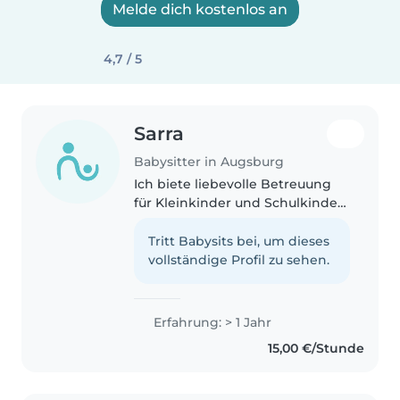
Melde dich kostenlos an
4,7 / 5
Sarra
Babysitter in Augsburg
Ich biete liebevolle Betreuung
für Kleinkinder und Schulkinder
im Alter von 6 Monaten bis 13
Jahren und bin besonders
Tritt Babysits bei, um dieses
geduldig und einfühlsam. Ich
vollständige Profil zu sehen.
spreche neben Deutsch auch
fließend..
Erfahrung: > 1 Jahr
15,00 €/Stunde