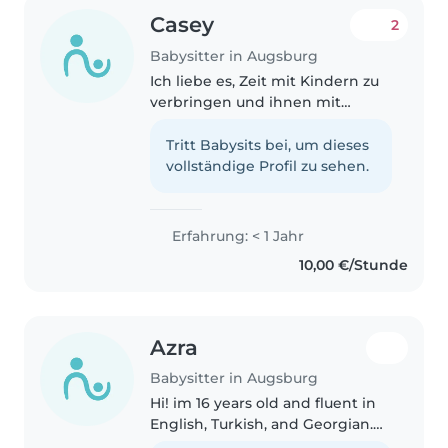
Casey
2
Babysitter in Augsburg
Ich liebe es, Zeit mit Kindern zu
verbringen und ihnen mit
Spielen, Basteln oder Vorlesen
eine schöne Zeit zu bereiten. Ich
Tritt Babysits bei, um dieses
bin flexibel, geduldig und
vollständige Profil zu sehen.
engaiere mich gerne bei
Hausaufgaben..
Erfahrung: < 1 Jahr
10,00 €/Stunde
Azra
Babysitter in Augsburg
Hi! im 16 years old and fluent in
English, Turkish, and Georgian.
im patient, responsible, and