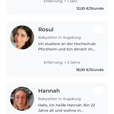
Erfahrung: > 1 Jahr
Kindern zu malen, basteln und
12,00 €/Stunde
zu spielen. Ab September
beginne..
Rosul
Babysitter in Augsburg
Ich studiere an der Hochschule
Pforzheim und bin derzeit im
achten Semester. Deshalb
würde ich gerne als Babysitterin
Erfahrung: > 2 Jahre
arbeiten. Früher habe ich eine
18,00 €/Stunde
Hauswirtschaftsschule
absolviert..
Hannah
Babysitter in Augsburg
Hallo, ich heiße Hannah. Bin 22
Jahre alt und wohne in