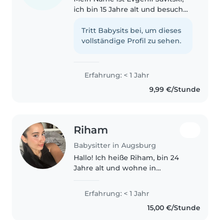
ich bin 15 Jahre alt und besuche
die 9. Klasse des Gymnasiums.
Ich würde von mir selber sagen,
Tritt Babysits bei, um dieses
dass ich relativ sportlich bin, da
vollständige Profil zu sehen.
ich Tennis spiele..
Erfahrung: < 1 Jahr
9,99 €/Stunde
Riham
Babysitter in Augsburg
Hallo! Ich heiße Riham, bin 24
Jahre alt und wohne in
Augsburg. Ich komme aus Italien
und lerne zurzeit Deutsch. Ich
Erfahrung: < 1 Jahr
spreche Italienisch, Englisch und
15,00 €/Stunde
Arabisch. Ich bin eine
freundliche,..