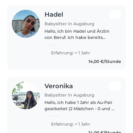
Hadel
Babysitter in Augsburg
Hallo, ich bin Hadel und Ärztin
von Beruf. Ich habe bereits
Erfahrung im Umgang mit
Kindern gesammelt, sowohl in
Erfahrung: < 1 Jahr
einem Kinder-Camp als auch
14,00 €/Stunde
während meiner Tätigkeit im
Krankenhaus...
Veronika
Babysitter in Augsburg
Hallo, ich habe 1 Jahr als Au-Pair
gearbeitet (2 Mädchen - 0 und 2
Jahre alt), gerade mache ich
einen Ausbildung und könnte
Erfahrung: > 1 Jahr
gerne am Wochenende Ihnen
14,00 €/Stunde