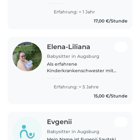
Augsburg. Ich mag Kinder und
kann sehr gut mit Kindern
Erfahrung: < 1 Jahr
umgehen.
17,00 €/Stunde
Elena-Liliana
Babysitter in Augsburg
Als erfahrene
Kinderkrankenschwester mit
fünf Jahren Babysitter-Erfahrung
biete ich liebevolle Betreuung
Erfahrung: > 5 Jahre
für dein Baby. Ich spreche
15,00 €/Stunde
Deutsch, Englisch und
Italienisch, liebe Musik und..
Evgenii
Babysitter in Augsburg
Mein Name ist Evgenii Savitski,