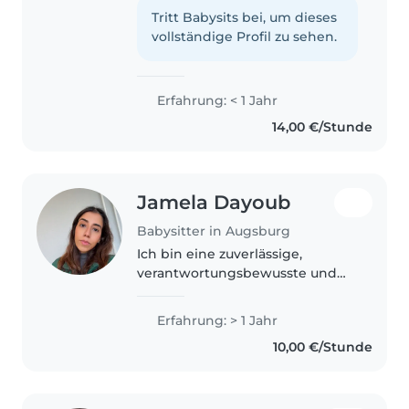
enjoy spending time with
Tritt Babysits bei, um dieses
children. I have experience
vollständige Profil zu sehen.
caring for my younger siblings...
Erfahrung: < 1 Jahr
14,00 €/Stunde
Jamela Dayoub
Babysitter in Augsburg
Ich bin eine zuverlässige,
verantwortungsbewusste und
einfühlsame Person. Durch
meine Ausbildung als Ärztin
Erfahrung: > 1 Jahr
habe ich gelernt, sorgfältig zu
10,00 €/Stunde
arbeiten, Verantwortung zu
übernehmen und..