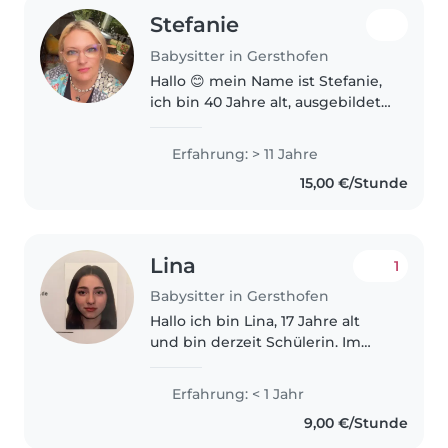
Stefanie
Babysitter in Gersthofen
Hallo 😊 mein Name ist Stefanie,
ich bin 40 Jahre alt, ausgebildete
Kinderpflegerin und arbeite seit
22 Jahren mit Kindern
Erfahrung: > 11 Jahre
verschiedener Altersgruppen
15,00 €/Stunde
zusammen. Ich habe viele
Zusatzqualifikationen..
Lina
1
Babysitter in Gersthofen
Hallo ich bin Lina, 17 Jahre alt
und bin derzeit Schülerin. Im
Babysitten habe ich schon
praktische Erfahrungen, da ich
Erfahrung: < 1 Jahr
oft auf Nachbarskinder oder
9,00 €/Stunde
Verwandte aufgepasst habe. Ich
bin..