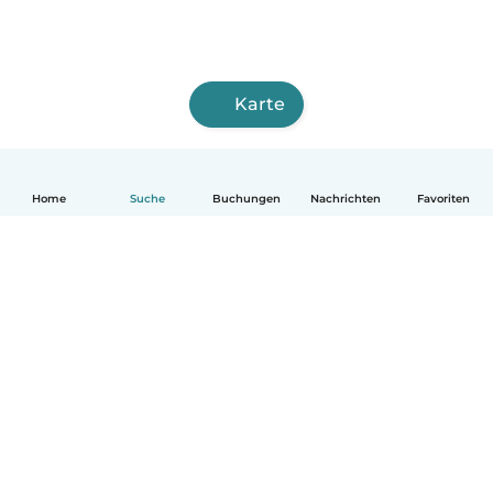
Karte
Home
Suche
Buchungen
Nachrichten
Favoriten
Deutsch
So funktionierts
Hilfe
Bedingungen & Datenschutz
Preise
Impressum
Babysits für Berufstätige
Community Leitfaden