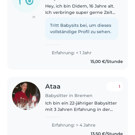
Hey, ich bin Didem, 16 Jahre alt.
Ich verbringe super gerne Zeit
(1)
mit Kindern das macht mir
einfach Spaß. Ich bastle, backe
Tritt Babysits bei, um dieses
und spiele gerne mit ihnen und
vollständige Profil zu sehen.
bin generell sehr geduldig..
Erfahrung: < 1 Jahr
15,00 €/Stunde
Ataa
1
Babysitter in Bremen
Ich bin ein 22-jähriger Babysitter
mit 3 Jahren Erfahrung in der
Betreuung von Kleinkindern
und Teenagern. Ich spreche
Erfahrung: > 4 Jahre
Arabisch, Deutsch und Englisch
13,50 €/Stunde
fließend. Ich bin geduldig,