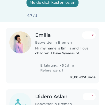
Melde dich kostenlos an
4,7 / 5
Emilia
2
Babysitter in Bremen
Hi, my name is Emilia and I love
children. I have 5years+ of
experience caring for children of
all ages, from infants to
Erfahrung: > 5 Jahre
preteens. In addition to being a
Referenzen: 1
responsible, patient, and..
16,00 €/Stunde
Didem Aslan
1
Babysitter in Bremen