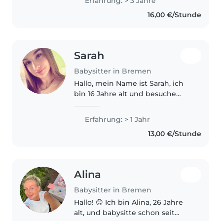
Erfahrung: > 3 Jahre
in Clinical Psychology and a
16,00 €/Stunde
knack for drawing and games,..
Sarah
Babysitter in Bremen
Hallo, mein Name ist Sarah, ich
bin 16 Jahre alt und besuche
derzeit das Gymnasium, wo ich
mein Abitur mache. Neben der
Erfahrung: > 1 Jahr
Schule möchte ich mir gerne
13,00 €/Stunde
etwas dazuverdienen und biete
deshalb..
Alina
Babysitter in Bremen
Hallo! 😊 Ich bin Alina, 26 Jahre
alt, und babysitte schon seit