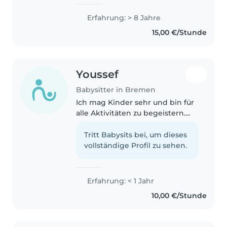
vielen Jahren mit ganz viel
Freude. Ich bin ein sehr kreativer
Erfahrung: > 8 Jahre
Mensch und liebe es, mit
15,00 €/Stunde
Kindern zu basteln, zu malen..
Youssef
Babysitter in Bremen
Ich mag Kinder sehr und bin für
alle Aktivitäten zu begeistern.
Ich bin kreativ, geduldig und
aufgeschlossen. Meine
Tritt Babysits bei, um dieses
Fähigkeiten sind Zeichnen,
vollständige Profil zu sehen.
Musizieren und Basteln. Ich mag
Haustiere..
Erfahrung: < 1 Jahr
10,00 €/Stunde