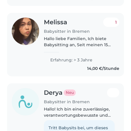
Melissa
1
Babysitter in Bremen
Hallo liebe Familien, Ich biete
Babysitting an, Seit meinen 15
Lebensjahr passe ich auf Kids auf
und habe daher in den
Erfahrung: > 3 Jahre
Altersklassen von 2-14 Jahre aller
14,00 €/Stunde
Erfahrungen und habe auch..
Derya
Neu
Babysitter in Bremen
Hallo! Ich bin eine zuverlässige,
verantwortungsbewusste und
herzliche Babysitterin mit
großer Freude am Umgang mit
Tritt Babysits bei, um dieses