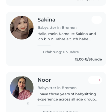
einfühlsam..
Sakina
Babysitter in Bremen
Hallo, mein Name ist Sakina und
ich bin 19 Jahre alt. Ich habe
bereits vor den Sommerferien
die Ausbildung zur
Erfahrung: > 5 Jahre
sozialpädagogischen Assistentin
15,00 €/Stunde
erfolgreich abgeschlossen. Mein
Berufswunsch..
Noor
1
Babysitter in Bremen
I have three years of babysitting
experience across all age groups,
(1)
including children with autism
and ADHD. With a background