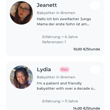
Jeanett
Babysitter in Bremen
Hallo ich bin zweifacher Jungs
Mama der erste Sohn ist am
14.10.22 geboren und mein
zweiter Sohn ist am 08.05.2026
Erfahrung: > 6 Jahre
geboren und ich habe sehr
Referenzen: 1
gerne die Kinder um mich
10,00 €/Stunde
weswegen ich ihnen..
Lydia
Neu
Babysitter in Bremen
I'm a patient and friendly
babysitter with over a decade of
experience nurturing children
from babies to pre-teens. I hold a
Erfahrung: > 11 Jahre
degree from the University of
14,00 €/Stunde
Ghana and love using music,..