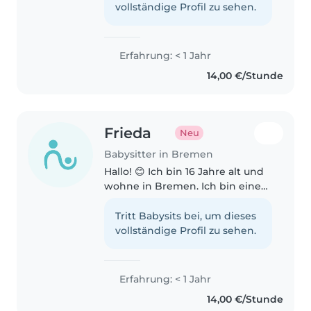
Kindern. Mir ist es wichtig, dass
vollständige Profil zu sehen.
sich Kinder bei mir sicher, wohl..
Erfahrung: < 1 Jahr
14,00 €/Stunde
Frieda
Neu
Babysitter in Bremen
Hallo! 😊 Ich bin 16 Jahre alt und
wohne in Bremen. Ich bin eine
zuverlässige, geduldige und
freundliche Person und
Tritt Babysits bei, um dieses
verbringe gerne Zeit mit
vollständige Profil zu sehen.
Kindern. Ich suche eine Familie,
bei der..
Erfahrung: < 1 Jahr
14,00 €/Stunde