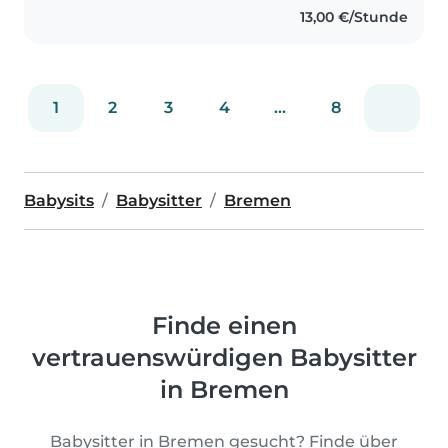
13,00 €/Stunde
cariñosa, paciente y
comprometida..
1
2
3
4
...
8
Babysits
Babysitter
Bremen
Finde einen
vertrauenswürdigen Babysitter
in Bremen
Babysitter in Bremen gesucht? Finde über