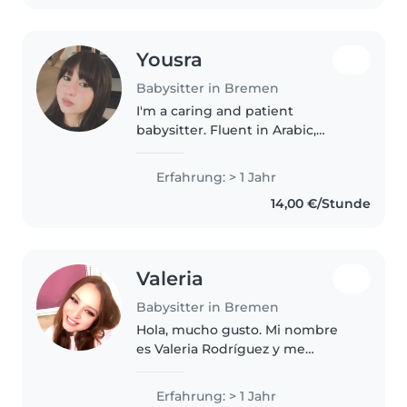
Yousra
Babysitter in Bremen
I'm a caring and patient
babysitter. Fluent in Arabic,
English, French and Turkish, and
skilled in reading, music and
Erfahrung: > 1 Jahr
games, I enjoy creating fun
14,00 €/Stunde
learning environments. Happy to
assist..
Valeria
Babysitter in Bremen
Hola, mucho gusto. Mi nombre
es Valeria Rodríguez y me
gustaría tener la oportunidad de
cuidar de sus hijos. Me considero
Erfahrung: > 1 Jahr
una persona responsable,