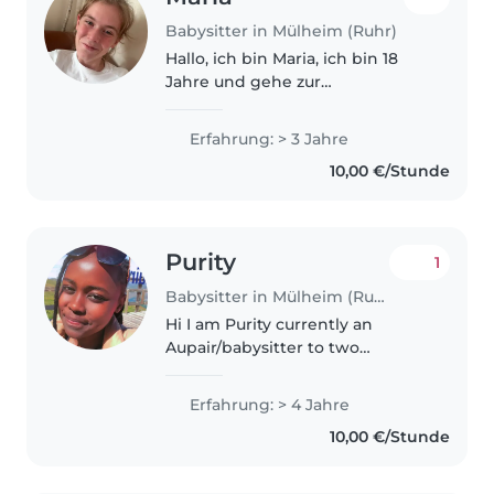
Babysitter in Mülheim (Ruhr)
Hallo, ich bin Maria, ich bin 18
Jahre und gehe zur
Waldorfschule, ich spiele schon
viele Jahre Cello und mache viel
Erfahrung: > 3 Jahre
Sport, zum Beispiel tanzen. Ich
10,00 €/Stunde
bastel und backe gerne
Purity
1
Babysitter in Mülheim (Ruhr)
Hi I am Purity currently an
Aupair/babysitter to two
wonderful boys which consist of
taking care of them, taking
Erfahrung: > 4 Jahre
them to the daycare, cooking for
10,00 €/Stunde
them and during my free time I
would..