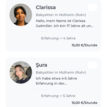
Clarissa
Babysitter in Mülheim (Ruhr)
Hallo, mein Name ist Clarissa
Judmiller. Ich bin 17 Jahre alt und
komme nach den Sommerferien
in die Q1. Ich habe bereits
Erfahrung: > 4 Jahre
mehrere Praktika in
15,00 €/Stunde
Kindergärten absolviert und
zusätzlich..
Şura
Babysitter in Mülheim (Ruhr)
Ich habe etwa 4-5 Jahre
Erfahrung in der
Kinderbetreuung. In der Türkei
habe ich intensiv mit Kindern
Erfahrung: > 5 Jahre
gearbeitet und verfüge über
15,00 €/Stunde
ausgezeichnete Referenzen. Ich