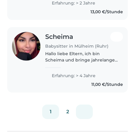
Da ich vier jüngere Geschwister
Erfahrung: > 2 Jahre
habe, bin ich im Umgang mit
13,00 €/Stunde
Kindern bestens vertraut..
Scheima
Babysitter in Mülheim (Ruhr)
Hallo liebe Eltern, ich bin
Scheima und bringe jahrelange
Erfahrung in der
Kinderbetreuung mit. Ich arbeite
Erfahrung: > 4 Jahre
mit viel Geduld, Verantwortung
11,00 €/Stunde
und ganz viel Herz für Kinder. Ob
Spielen,..
1
2