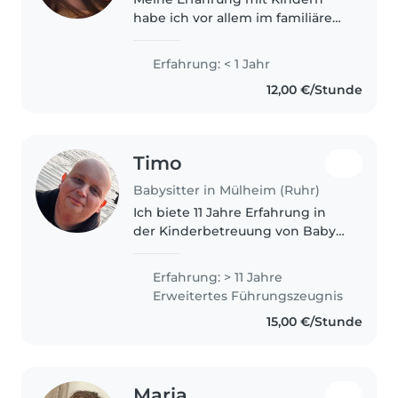
habe ich vor allem im familiären
Umfeld gesammelt, wo ich
regelmäßig Babysitting
Erfahrung: < 1 Jahr
übernommen habe. Zusätzlich
12,00 €/Stunde
habe ich im Rahmen meiner
Ausbildung im Pflegebereich..
Timo
Babysitter in Mülheim (Ruhr)
Ich biete 11 Jahre Erfahrung in
der Kinderbetreuung von Babys
bis Jugendlichen. Dabei habe
ich besondere Expertise im
Erfahrung: > 11 Jahre
Umgang mit Kindern mit
Erweitertes Führungszeugnis
Sonderbedürfnissen wie
15,00 €/Stunde
Angstzustände, ADHS,..
Maria