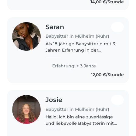
14,00 €/Stunde
mit Garten und betreue gerne
hier bei mir oder bei..
Saran
Babysitter in Mülheim (Ruhr)
Als 18-jährige Babysitterin mit 3
Jahren Erfahrung in der
Betreuung von Kleinkindern,
Kindern im Vorschul- und
Erfahrung: > 3 Jahre
Grundschulalter sowie
12,00 €/Stunde
Teenagern, biete ich Ihnen eine
abwechslungsreiche..
Josie
Babysitter in Mülheim (Ruhr)
Hallo! Ich bin eine zuverlässige
und liebevolle Babysitterin mit
bereits zwei Jahren Erfahrung.