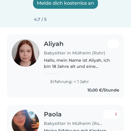
Melde dich kostenlos an
4,7 / 5
Aliyah
Babysitter in Mülheim (Ruhr)
Hallo, mein Name ist Aliyah, ich
bin 18 Jahre alt und eine
zuverlässige, geduldige sowie
einfühlsame Person, die sehr
Erfahrung: < 1 Jahr
gerne Zeit mit Kindern
10,00 €/Stunde
verbringt. Zurzeit strebe ich
mein Abitur..
Paola
1
Babysitter in Mülheim (Ruhr)
Meine Erfahrung mit Kindern