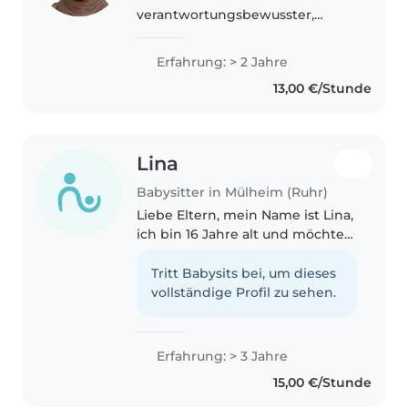
verantwortungsbewusster,
freundlicher und geduldiger
Teenager mit 2 Jahren Erfahrung
Erfahrung: > 2 Jahre
in der Kinderbetreuung. Ich
13,00 €/Stunde
spreche Arabisch, Deutsch und
Türkisch und habe Erfahrung..
Lina
Babysitter in Mülheim (Ruhr)
Liebe Eltern, mein Name ist Lina,
ich bin 16 Jahre alt und möchte
mir neben der Schule gerne
etwas dazuverdienen. Ich
Tritt Babysits bei, um dieses
babysitte sehr gerne, weil ich es
vollständige Profil zu sehen.
einfach schön finde, Zeit..
Erfahrung: > 3 Jahre
15,00 €/Stunde