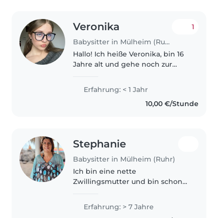
Veronika
1
Babysitter in Mülheim (Ruhr)
Hallo! Ich heiße Veronika, bin 16
Jahre alt und gehe noch zur
Schule (Sekundarschulbildung).
Ich liebe den Umgang mit
Erfahrung: < 1 Jahr
Kindern und habe bereits
10,00 €/Stunde
Erfahrung beim Babysitten bei
bekannten..
Stephanie
Babysitter in Mülheim (Ruhr)
Ich bin eine nette
Zwillingsmutter und bin schon
seit ein paar Jahren in der
Kinderbetreuung tätig. Ich
Erfahrung: > 7 Jahre
wohne in einem kleinen Haus