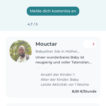
Melde dich kostenlos an
4,7 / 5
Mouctar
2
Babysitter Job in Mülheim (Ruhr)
Unser wunderbares Baby ist
neugierig und voller Tatendrang
– wir suchen eine zuverlässige
Babysitterin, die mit ihm spielt,
Anzahl der Kinder: 1
es liebevoll betreut und es bei
Alter der Kinder:
Baby
uns zu Hause versorgt.
Letzte Aktivität: vor 1 Woche
8,00 €/Stunde