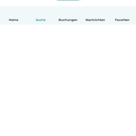
Home
Suche
Buchungen
Nachrichten
Favoriten
Deutsch
So funktionierts
Hilfe
Bedingungen & Datenschutz
Preise
Impressum
Babysits für Berufstätige
Community Leitfaden
© Babysits B.V.