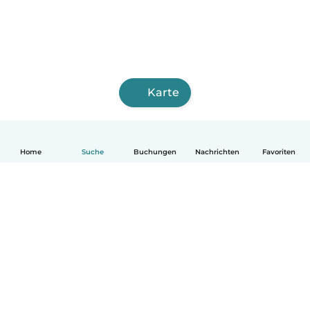
Karte
Home
Suche
Buchungen
Nachrichten
Favoriten
Deutsch
So funktionierts
Hilfe
Bedingungen & Datenschutz
Preise
Impressum