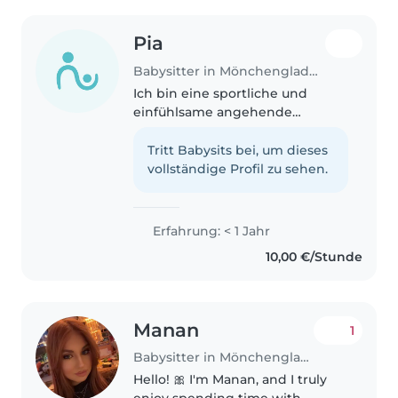
Pia
Babysitter in Mönchengladbach
Ich bin eine sportliche und
einfühlsame angehende
Babysitterin mit ersten
Erfahrungen in der Betreuung
Tritt Babysits bei, um dieses
von Vorschulkindern, durch ein
vollständige Profil zu sehen.
zweiwöchiges Praktikum in
einer Kindertagesstätte...
Erfahrung: < 1 Jahr
10,00 €/Stunde
Manan
1
Babysitter in Mönchengladbach
Hello! 🎀 I'm Manan, and I truly