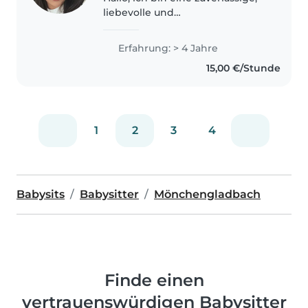
liebevolle und
verantwortungsbewusste
Person, die sehr gerne Zeit mit
Erfahrung: > 4 Jahre
Kindern verbringt. Der Umgang
15,00 €/Stunde
mit Kindern macht mir viel
Freude, und ich lege..
1
2
3
4
Babysits
Babysitter
Mönchengladbach
Finde einen
vertrauenswürdigen Babysitter