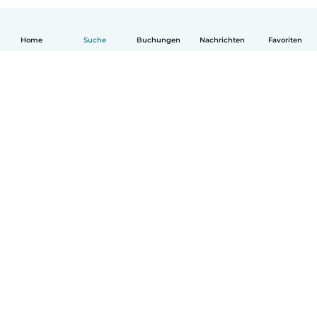
Home
Suche
Buchungen
Nachrichten
Favoriten
Deutsch
So funktionierts
Hilfe
Bedingungen & Datenschutz
Preise
Impressum
Babysits für Berufstätige
Community Leitfaden
© Babysits B.V.