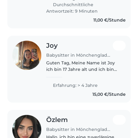
Durchschnittliche
Antwortzeit: 9 Minuten
11,00 €/Stunde
Joy
Babysitter in Mönchengladbach
Guten Tag, Meine Name ist Joy
ich bin 17 Jahre alt und ich bin
auf der Suche einwenig Geld
nebenbei zu verdienen, ich bin
Erfahrung: > 4 Jahre
mit Kindern groß geworden und
15,00 €/Stunde
habe schon immer Spaß daran..
Özlem
Babysitter in Mönchengladbach
Hallo, ich bin eine zuverlässige,