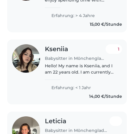
enjoy spending time with
children. I love playing, doing
arts and crafts, reading stories, or
Erfahrung: > 4 Jahre
simply being there for them.
15,00 €/Stunde
Through my experience as..
Kseniia
1
Babysitter in Mönchengladbach
Hello! My name is Kseniia, and I
am 22 years old. I am currently
studying and would also like to
work alongside my studies while
Erfahrung: < 1 Jahr
helping other people. I enjoy
14,00 €/Stunde
babysitting and helping..
Leticia
Babysitter in Mönchengladbach