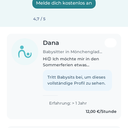
Melde dich kostenlos an
4,7 / 5
Dana
Babysitter in Mönchengladbach
Hi😊 Ich möchte mir in den
Sommerferien etwas
dazuverdienen und biete
Babysitting an. Durch meine
Tritt Babysits bei, um dieses
jüngeren Geschwister habe ich
vollständige Profil zu sehen.
Erfahrung im Umgang mit
Kindern. Ich bin zuverlässig,..
Erfahrung: > 1 Jahr
12,00 €/Stunde