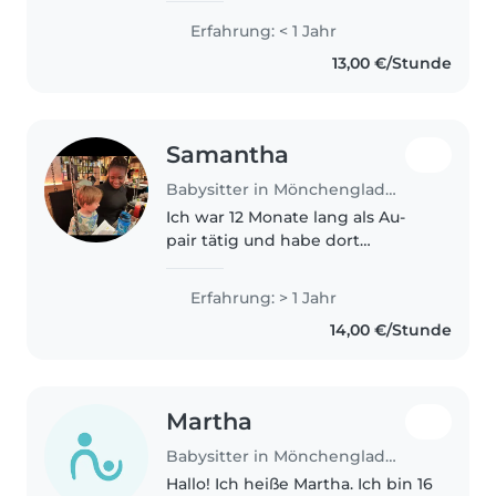
Erfahrung: < 1 Jahr
13,00 €/Stunde
Samantha
Babysitter in Mönchengladbach
Ich war 12 Monate lang als Au-
pair tätig und habe dort
intensive Erfahrung in der
Kinderbetreuung im Alltag
Erfahrung: > 1 Jahr
gesammelt vom Wickeln über
14,00 €/Stunde
Hausaufgabenbetreuung bis hin
zu gemeinsamen..
Martha
Babysitter in Mönchengladbach
Hallo! Ich heiße Martha. Ich bin 16