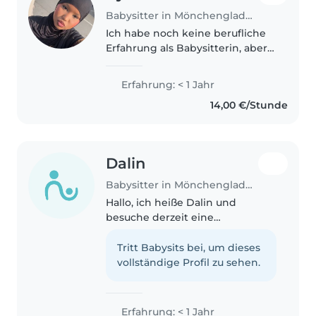
Babysitter in Mönchengladbach
Ich habe noch keine berufliche
Erfahrung als Babysitterin, aber
durch meine Ausbildung im
sozialen Bereich sowie die
Erfahrung: < 1 Jahr
regelmäßige Unterstützung
14,00 €/Stunde
meiner Mutter bei der
Betreuung meiner..
Dalin
Babysitter in Mönchengladbach
Hallo, ich heiße Dalin und
besuche derzeit eine
Gesamtschule (Sekundarstufe I).
Ich spreche fließend Deutsch
Tritt Babysits bei, um dieses
und Englisch und kann mich
vollständige Profil zu sehen.
auch auf Aramäisch
verständigen. Ich bin eine..
Erfahrung: < 1 Jahr