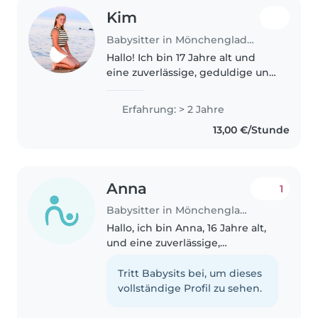
Kim
Babysitter in Mönchengladbach
Hallo! Ich bin 17 Jahre alt und
eine zuverlässige, geduldige und
liebevolle Person. Der Umgang
mit Kindern macht mir viel
Erfahrung: > 2 Jahre
Freude und ich beschäftige
13,00 €/Stunde
mich gerne mit ihnen – ob
spielen,..
Anna
1
Babysitter in Mönchengladbach
Hallo, ich bin Anna, 16 Jahre alt,
und eine zuverlässige,
verantwortungsbewusste und
freundliche Babysitterin. Ich
Tritt Babysits bei, um dieses
verbringe gerne Zeit mit
vollständige Profil zu sehen.
Kindern, spiele mit ihnen, lese
vor oder..