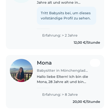
Jahre alt und wohne in
Mönchengladbach. Als Älteste
von vier Geschwistern habe ich
Tritt Babysits bei, um dieses
Erfahrung in der Betreuung
vollständige Profil zu sehen.
jüngerer Kinder. Ich bin
geduldig,..
Erfahrung: > 2 Jahre
12,00 €/Stunde
Mona
Babysitter in Mönchengladbach
Hallo liebe Eltern! Ich bin die
Mona, 28 Jahre alt und bin
gerade frisch aus den USA
zurück - dort habe ich fast 2
Erfahrung: > 8 Jahre
Jahre lang als Au Pair gearbeitet,
20,00 €/Stunde
also habe ich so einige
Kindererfahrung...