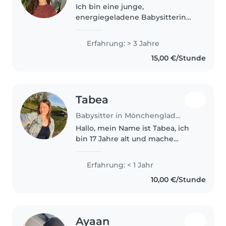
Ich bin eine junge,
energiegeladene Babysitterin
mit 3 Jahren Erfahrung im
Umgang mit Kindern im
Erfahrung: > 3 Jahre
15,00 €/Stunde
Tabea
Babysitter in Mönchengladbach
Hallo, mein Name ist Tabea, ich
bin 17 Jahre alt und mache
derzeit mein Fachabi im Bereich
Gesundheit und Soziales. Durch
Erfahrung: < 1 Jahr
meine schulische Ausbildung
10,00 €/Stunde
habe ich bereits viel über den..
Ayaan