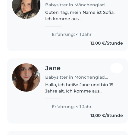
Babysitter in Mönchengladbach
Guten Tag, mein Name ist Sofia.
Ich komme aus
Mönchengladbach und habe vor
zwei Jahren meinen
Erfahrung: < 1 Jahr
Schulabschluss erfolgreich
12,00 €/Stunde
abgeschlossen. Anschließend
habe ich im Einzelhandel
gearbeitet..
Jane
Babysitter in Mönchengladbach
Hallo, ich heiße Jane und bin 19
Jahre alt. Ich komme aus
Mönchengladbach. Ich habe ein
Freiwilliges Soziales Jahr (FSJ) in
Erfahrung: < 1 Jahr
einer Kita gemacht und dadurch
13,00 €/Stunde
viel Erfahrung im Umgang..