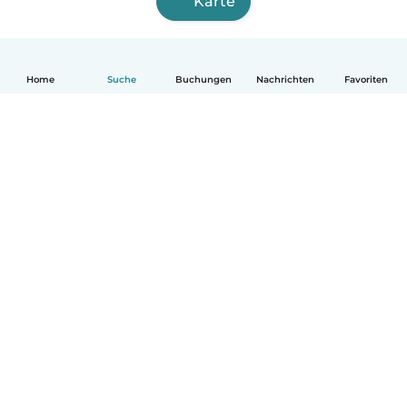
Karte
Home
Suche
Buchungen
Nachrichten
Favoriten
Deutsch
So funktionierts
Hilfe
Bedingungen & Datenschutz
Preise
Impressum
Babysits für Berufstätige
Community Leitfaden