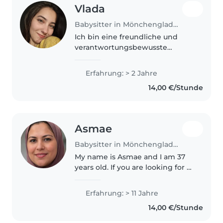
Vlada
Babysitter in Mönchengladbach
Ich bin eine freundliche und
verantwortungsbewusste
Babysitterin mit 2 Jahren
Erfahrung in der Betreuung von
Erfahrung: > 2 Jahre
Kleinkindern und
14,00 €/Stunde
Vorschulkindern. Ich bin
momentan in der Ausbildung
und..
Asmae
Babysitter in Mönchengladbach
My name is Asmae and I am 37
years old. If you are looking for a
babysitter or nanny and would
like to know more about me, feel
Erfahrung: > 11 Jahre
free to contact me.
14,00 €/Stunde