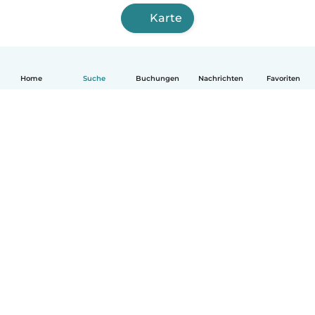
Karte
Home
Suche
Buchungen
Nachrichten
Favoriten
Deutsch
So funktionierts
Hilfe
Bedingungen & Datenschutz
Preise
Impressum
Babysits für Berufstätige
Community Leitfaden