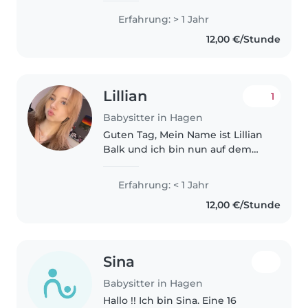
20ern mit etwa einem Jahr
Erfahrung: > 1 Jahr
Erfahrung in der
12,00 €/Stunde
Kinderbetreuung, insbesondere
mit Kleinkindern,
Vorschulkindern und..
Lillian
1
Babysitter in Hagen
Guten Tag, Mein Name ist Lillian
Balk und ich bin nun auf dem
Weg zu meinem 17. Lebensjahr.
Ich gehe derzeit auf ein
Erfahrung: < 1 Jahr
Gymnasium in Hohenlimburg
12,00 €/Stunde
,um in der Oberstufe mein
Abitur zu vollenden...
Sina
Babysitter in Hagen
Hallo !! Ich bin Sina. Eine 16