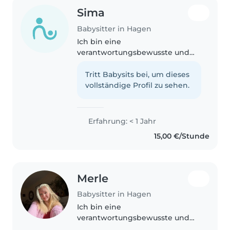
Sima
Babysitter in Hagen
Ich bin eine
verantwortungsbewusste und
geduldige Person, die gerne mit
Kindern arbeitet. Ich habe
Tritt Babysits bei, um dieses
Erfahrung mit Vorschulkindern
vollständige Profil zu sehen.
und Grundschulkindern und bin
Erste-Hilfe-zertifiziert...
Erfahrung: < 1 Jahr
15,00 €/Stunde
Merle
Babysitter in Hagen
Ich bin eine
verantwortungsbewusste und
kreative Betreuerin in ihren