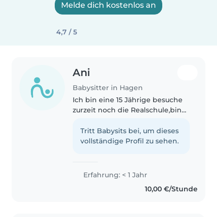
Melde dich kostenlos an
4,7 / 5
Ani
Babysitter in Hagen
Ich bin eine 15 Jährige besuche
zurzeit noch die Realschule,bin
jedoch relativ flexibel,vorallem
am Wochenende. Ich Babysitte
Tritt Babysits bei, um dieses
hauptsächlich Kinder von 3 bis 9
vollständige Profil zu sehen.
Jahren.
Montags,mittwoch,donnerstag..
Erfahrung: < 1 Jahr
10,00 €/Stunde