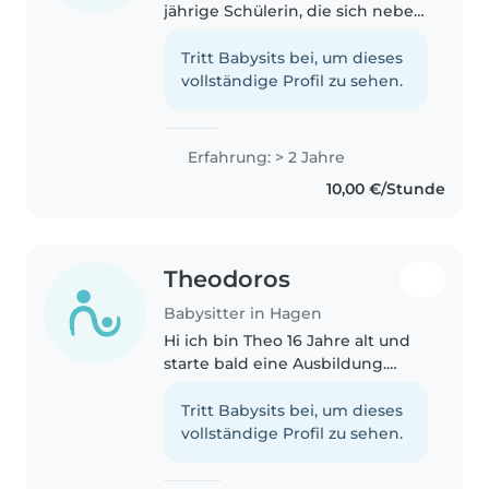
jährige Schülerin, die sich neben
der Schule ein wenig Geld dazu
verdienen möchte. Ich bin sehr
Tritt Babysits bei, um dieses
freundlich, zuverlässig und
vollständige Profil zu sehen.
hilfsbereit. Ich arbeite..
Erfahrung: > 2 Jahre
10,00 €/Stunde
Theodoros
Babysitter in Hagen
Hi ich bin Theo 16 Jahre alt und
starte bald eine Ausbildung.
Hobbys sind Zeichen, Boxen und
ins Fitnessstudio gehen. Suche
Tritt Babysits bei, um dieses
gerade Jobs um mir etwas dazu
vollständige Profil zu sehen.
zu verdienen für denn
Führerschein...