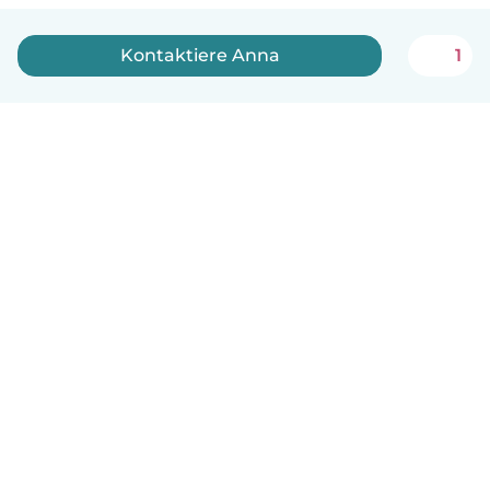
Kontaktiere Anna
1
Deutsch
So funktionierts
Hilfe
Bedingungen & Datenschutz
Preise
Impressum
Babysits für Berufstätige
Community Leitfaden