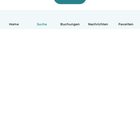
Home
Suche
Buchungen
Nachrichten
Favoriten
Deutsch
So funktionierts
Hilfe
Bedingungen & Datenschutz
Preise
Impressum
Babysits für Berufstätige
Community Leitfaden
© Babysits B.V.