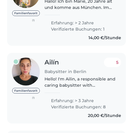
Hallo! Ich bin Marie, 20 Jahre alt
und komme aus München. Im
vergangenen Jahr war ich als Au
Familienfavorit
pair in den USA tätig. Davor
(1)
Erfahrung: > 2 Jahre
habe ich bereits ein soziales
Verifizierte Buchungen: 1
Praktikum im Kindergarten
14,00 €/Stunde
absolviert..
Ailín
5
Babysitter in Berlin
Hello! I'm Ailin, a responsible and
caring babysitter with
experience looking after
Familienfavorit
children aged 2 to 8. I enjoy
(1)
Erfahrung: > 3 Jahre
creating a safe, calm and fun
Verifizierte Buchungen: 8
environment, supporting daily
20,00 €/Stunde
routines,..