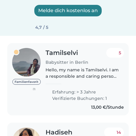
Melde dich kostenlos an
4,7 / 5
Tamilselvi
5
Babysitter in Berlin
Hello, my name is Tamilselvi. I am
a responsible and caring person
with experience taking care of
Familienfavorit
children, currently doing
(1)
Erfahrung: > 3 Jahre
masters in computer science ,I
Verifizierte Buchungen: 1
can feel the real rollercoaster..
13,00 €/Stunde
Hadiseh
14