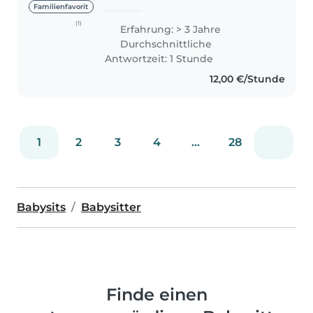
degree. Alongside my studies, I
Familienfavorit
am passionate about working
(1)
Erfahrung: > 3 Jahre
with children and offering
Durchschnittliche
families reliable support. I..
Antwortzeit: 1 Stunde
12,00 €/Stunde
1
2
3
4
...
28
Babysits
Babysitter
Finde einen