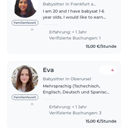
Babysitter in Frankfurt am Main
I am 20 and I have babysat 1-6
year olds. I would like to earn
money so that I can spend on
Familienfavorit
travel or meals now that I am in
(1)
Erfahrung: > 1 Jahr
Germany for university. I can
Verifizierte Buchungen: 1
help with homework, keeping..
15,00 €/Stunde
Eva
4
Babysitter in Oberursel
Mehrsprachig (Tschechisch,
Englisch, Deutsch und Spanisch),
kreativ, aktiv und freundlich.
Familienfavorit
Ehemalige Medizinstudentin (ich
(1)
Erfahrung: < 1 Jahr
musste mein Studium leider
Verifizierte Buchungen: 3
unterbrechen) mit Erfahrung in..
15,00 €/Stunde