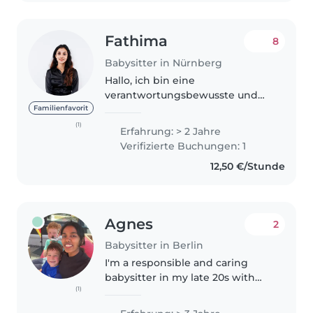
Fathima
8
Babysitter in Nürnberg
Hallo, ich bin eine
verantwortungsbewusste und
kreative 25-jährige Babysitterin
Familienfavorit
mit 2 Jahren Erfahrung in der
(1)
Erfahrung: > 2 Jahre
Betreuung von Babys,
Verifizierte Buchungen: 1
Kleinkindern und
12,50 €/Stunde
Vorschulkindern. Ich
beschäftige..
Agnes
2
Babysitter in Berlin
I'm a responsible and caring
babysitter in my late 20s with
(1)
three years of experience
looking after children of all ages.