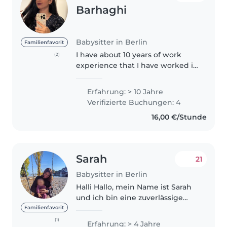
Barhaghi
Babysitter in Berlin
Familienfavorit
I have about 10 years of work
(2)
experience that I have worked in
different kindergartens. I have
communication skills,
Erfahrung: > 10 Jahre
management and work
Verifizierte Buchungen: 4
experience as a kindergarten
16,00 €/Stunde
manager and kindergarten..
Sarah
21
Babysitter in Berlin
Halli Hallo, mein Name ist Sarah
und ich bin eine zuverlässige
und einfühlsame Babysitterin,
Familienfavorit
die mit ganzem Herzen dafür
(1)
Erfahrung: > 4 Jahre