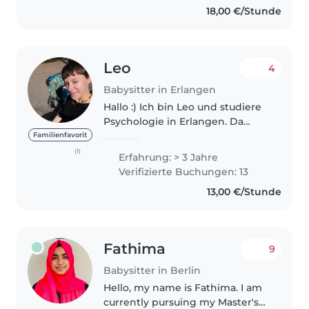
18,00 €/Stunde
Verantwortung zu übernehmen
und..
Leo
4
Babysitter in Erlangen
Hallo :) Ich bin Leo und studiere
Psychologie in Erlangen. Da
meine Schwester elf Jahre
Familienfavorit
jünger ist, habe ich viel
(1)
Erfahrung: > 3 Jahre
Erfahrung mit Kinderbetreuung.
Verifizierte Buchungen: 13
Ich habe aber noch nie fremden
13,00 €/Stunde
Kindern..
Fathima
9
Babysitter in Berlin
Hello, my name is Fathima. I am
currently pursuing my Master's