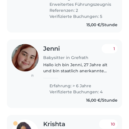
sorgt, dass Kinder nicht nur
Erweitertes Führungszeugnis
sicher sind, sondern auch eine..
Referenzen: 2
Verifizierte Buchungen: 5
15,00 €/Stunde
Jenni
1
Babysitter in Grefrath
Hallo ich bin Jenni, 27 Jahre alt
und bin staatlich anerkannte
(1)
Sozialpädagogin. Ich arbeite in
einer wohneinrichtung für
Erfahrung: > 6 Jahre
Menschen mit Behinderung. Ich
Verifizierte Buchungen: 4
habe diverse Praktika in Kitas..
16,00 €/Stunde
Krishta
10