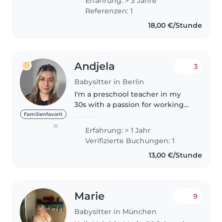
Erfahrung: > 3 Jahre
I'm currently pursuing a master's
Referenzen: 1
degree at FU Berlin and..
18,00 €/Stunde
Andjela
3
Babysitter in Berlin
I'm a preschool teacher in my
30s with a passion for working
with children. I specialize in
Familienfavorit
caring for toddlers and
(1)
Erfahrung: > 1 Jahr
preschoolers, bringing a calm
Verifizierte Buchungen: 1
and empathetic approach to
13,00 €/Stunde
childcare...
Marie
9
Babysitter in München