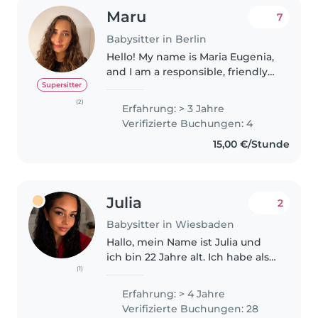
Maru
7
Babysitter in Berlin
Hello! My name is Maria Eugenia,
and I am a responsible, friendly
and caring babysitter living in
Supersitter
Neukölln, Berlin. I have
(2)
Erfahrung: > 3 Jahre
experience working with
Verifizierte Buchungen: 4
children as both a babysitter
15,00 €/Stunde
and..
Julia
2
Babysitter in Wiesbaden
Hallo, mein Name ist Julia und
ich bin 22 Jahre alt. Ich habe als
(1)
Trainerin 5 Jahre lang
verschiedene
Erfahrung: > 4 Jahre
Kindermannschaften trainiert
Verifizierte Buchungen: 28
und dabei gelernt,