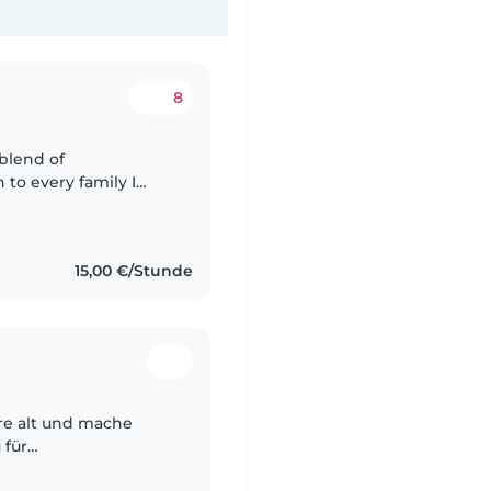
8
 blend of
h to every family I
for children of
15,00 €/Stunde
 für
bereits erfahrung im