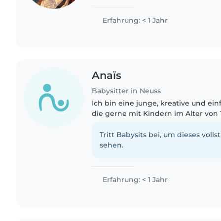
Kindern, spiele mit ihnen und kü
verantwortungsvoll um ihr Wohl...
Erfahrung: < 1 Jahr
Anaïs
Babysitter in Neuss
Ich bin eine junge, kreative und ei
die gerne mit Kindern im Alter von 1
und bastelt. Ich bin geduldig und l
zu erledigen..
Tritt Babysits bei, um dieses volls
sehen.
Erfahrung: < 1 Jahr