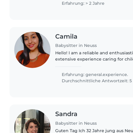
Babysitten und Nachhilfe geben. Ich
Erfahrung: > 2 Jahre
Camila
Babysitter in Neuss
Hello! I am a reliable and enthusiast
extensive experience caring for chil
Growing up in a family of early chil
have been immersed..
Erfahrung: general.experience.
Durchschnittliche Antwortzeit: 
Sandra
Babysitter in Neuss
Guten Tag Ich 32 Jahre jung aus Neuss Gnadental habe