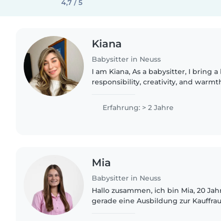
4,7 / 5
Kiana
Babysitter in Neuss
I am Kiana, As a babysitter, I bring a
responsibility, creativity, and warmt
work with. I have experience caring 
various ages, allowing..
Erfahrung: > 2 Jahre
Mia
Babysitter in Neuss
Hallo zusammen, ich bin Mia, 20 Jahre alt und mache
gerade eine Ausbildung zur Kauffrau
Marketingkommunikation. Ich habe 