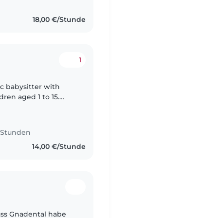
..
18,00 €/Stunde
1
ic babysitter with
dren aged 1 to 15.
dhood educators, I
5 Stunden
14,00 €/Stunde