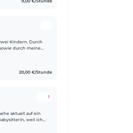
9,00 €/Stunde
 zwei Kindern. Durch
 sowie durch meine
rbetreuung habe ich
sein..
20,00 €/Stunde
1
gehe aktuell auf ein
bysitterin, weil ich
 mich