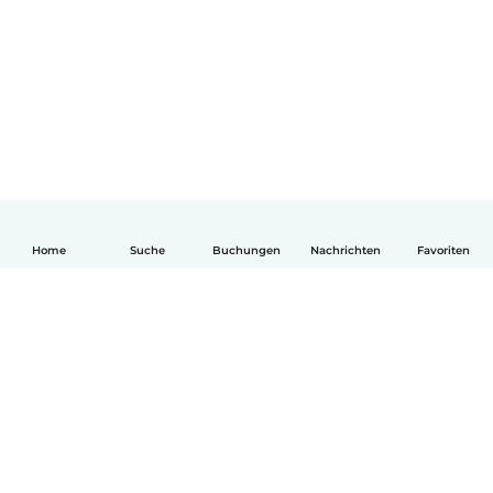
Home
Suche
Buchungen
Nachrichten
Favoriten
Deutsch
So funktionierts
Hilfe