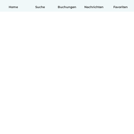
Home
Suche
Buchungen
Nachrichten
Favoriten
Deutsch
So funktionierts
Hilfe
Bedingungen & Datenschutz
Preise
Impressum
Babysits für Berufstätige
Community Leitfaden
© Babysits B.V.