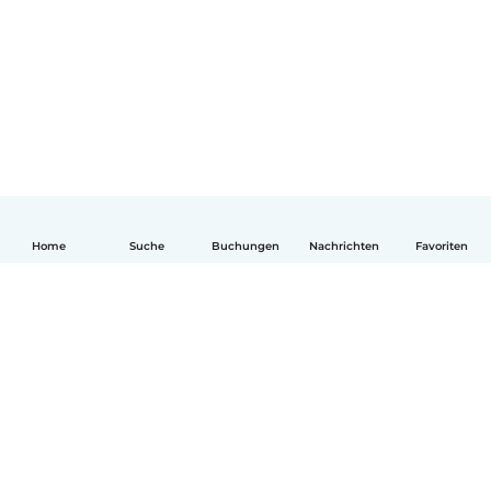
Home
Suche
Buchungen
Nachrichten
Favoriten
Deutsch
So funktionierts
Hilfe