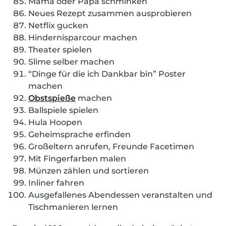
Mama oder Papa schminken
Neues Rezept zusammen ausprobieren
Netflix gucken
Hindernisparcour machen
Theater spielen
Slime selber machen
“Dinge für die ich Dankbar bin” Poster
machen
Obstspieße
machen
Ballspiele spielen
Hula Hoopen
Geheimsprache erfinden
Großeltern anrufen, Freunde Facetimen
Mit Fingerfarben malen
Münzen zählen und sortieren
Inliner fahren
Ausgefallenes Abendessen veranstalten und
Tischmanieren lernen