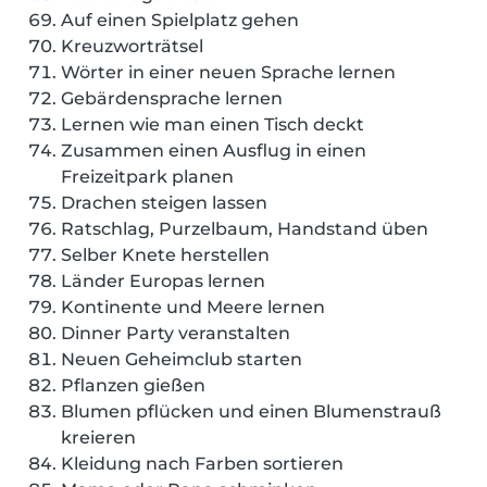
Auf einen Spielplatz gehen
Kreuzworträtsel
Wörter in einer neuen Sprache lernen
Gebärdensprache lernen
Lernen wie man einen Tisch deckt
Zusammen einen Ausflug in einen
Freizeitpark planen
Drachen steigen lassen
Ratschlag, Purzelbaum, Handstand üben
Selber Knete herstellen
Länder Europas lernen
Kontinente und Meere lernen
Dinner Party veranstalten
Neuen Geheimclub starten
Pflanzen gießen
Blumen pflücken und einen Blumenstrauß
kreieren
Kleidung nach Farben sortieren