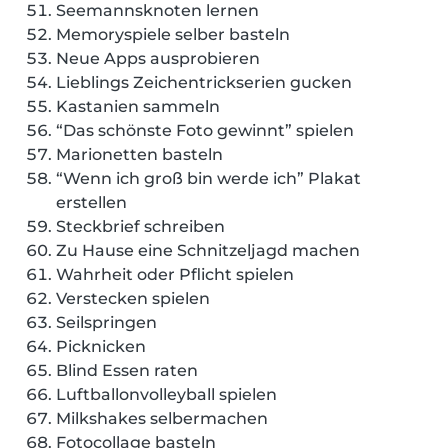
Seemannsknoten lernen
Memoryspiele selber basteln
Neue Apps ausprobieren
Lieblings Zeichentrickserien gucken
Kastanien sammeln
“Das schönste Foto gewinnt” spielen
Marionetten basteln
“Wenn ich groß bin werde ich” Plakat
erstellen
Steckbrief schreiben
Zu Hause eine Schnitzeljagd machen
Wahrheit oder Pflicht spielen
Verstecken spielen
Seilspringen
Picknicken
Blind Essen raten
Luftballonvolleyball spielen
Milkshakes selbermachen
Fotocollage basteln