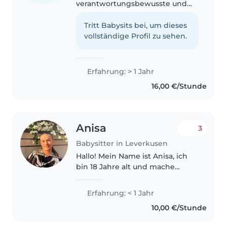
verantwortungsbewusste und
geduldige Babysitterin mit
einem Jahr Erfahrung in der
Tritt Babysits bei, um dieses
Betreuung von
vollständige Profil zu sehen.
Grundschulkindern. Ich spreche
fließend Deutsch, Englisch und
Arabisch..
Erfahrung: > 1 Jahr
16,00 €/Stunde
Anisa
3
Babysitter in Leverkusen
Hallo! Mein Name ist Anisa, ich
bin 18 Jahre alt und mache
derzeit eine schulische
Ausbildung zur Kinderpflegerin.
Erfahrung: < 1 Jahr
Ich habe bereits viele
10,00 €/Stunde
Erfahrungen im Umgang mit
Kindern gesammelt..