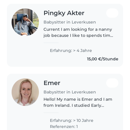
Pingky Akter
Babysitter in Leverkusen
Current I am looking for a nanny
job because I like to spends time
with children and play with
them. I am am Au-Pair in
Erfahrung: > 4 Jahre
Leverkusen and during my free
15,00 €/Stunde
time I want to be a nanny.
Emer
Babysitter in Leverkusen
Hello! My name is Emer and I am
from Ireland. I studied Early
Childhood Education 5 years ago
and since then I have been
Erfahrung: > 10 Jahre
working with children in a day
Referenzen: 1
care centre and also teaching..