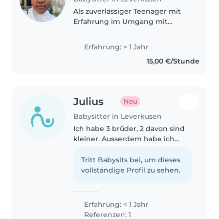
Als zuverlässiger Teenager mit
Erfahrung im Umgang mit
Kindern ab Kleinkindalter bis
Teenager liebe ich es,
Erfahrung: > 1 Jahr
vorzulesen, Sprachen zu fördern
15,00 €/Stunde
und kreative Spiele zu machen.
Ich bin gerne..
Julius
Neu
Babysitter in Leverkusen
Ich habe 3 brüder, 2 davon sind
kleiner. Ausserdem habe ich
mehrere kleine cousengs und
cousinen. Zusätzlich habe ich ein
Tritt Babysits bei, um dieses
praktikum in einer Grundschule
vollständige Profil zu sehen.
absolviert für 2 wochen.
Erfahrung: < 1 Jahr
Referenzen: 1