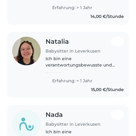
babysitte sehr gerne, da mir der
Erfahrung: > 1 Jahr
Umgang mit Kindern viel Freude
14,00 €/Stunde
bereitet. Zwar habe..
Natalia
Babysitter in Leverkusen
Ich bin eine
verantwortungsbewusste und
fürsorgliche Babysitterin, die
sich um Ihre Kinder kümmert.
Erfahrung: < 1 Jahr
Ich habe Erfahrung mit
15,00 €/Stunde
Kleinkindern in meiner Familie
und Vorschulkindern und bin..
Nada
Babysitter in Leverkusen
Ich bin eine