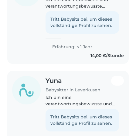
verantwortungsbewusste
Babysitterin, die gerne mit
Kindern im Vorschulalter,
Tritt Babysits bei, um dieses
Grundschulalter und Teenagern
vollständige Profil zu sehen.
zusammenarbeitet. Ich bin
einfühlsam und liebe..
Erfahrung: < 1 Jahr
14,00 €/Stunde
Yuna
Babysitter in Leverkusen
Ich bin eine
verantwortungsbewusste und
fürsorgliche junge Betreuerin,
die gerne mit Kindern spielt und
Tritt Babysits bei, um dieses
bastelt. Ich habe Erfahrung mit
vollständige Profil zu sehen.
Kleinkindern, Vorschulkindern
und Grundschulkindern...