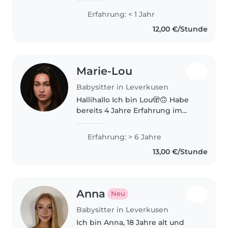
Erfahrung: < 1 Jahr
12,00 €/Stunde
Marie-Lou
Babysitter in Leverkusen
Hallihallo Ich bin Lou🫣🙃 Habe
bereits 4 Jahre Erfahrung im
Tennistraining mit Kiddies und
hab ca. 4 Jahre gebabysitted. Ich
Erfahrung: > 6 Jahre
bin prinzipiell für jeden Spaß zu
13,00 €/Stunde
haben; ob malen, spielen,..
Anna
Neu
Babysitter in Leverkusen
Ich bin Anna, 18 Jahre alt und