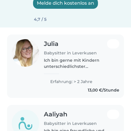
Melde dich kostenlos an
4,7 / 5
Julia
Babysitter in Leverkusen
Ich bin gerne mit Kindern
unterschiedlichster
Altersgruppen erfahren und
bringe meine Erfahrung mit
Erfahrung: > 2 Jahre
Hausaufgabenbetreuung/
13,00 €/Stunde
Nachhilfe und kreative
Förderung mit. Aktuell bin ich
zeitlich..
Aaliyah
Babysitter in Leverkusen
Ich bin eine freundliche und