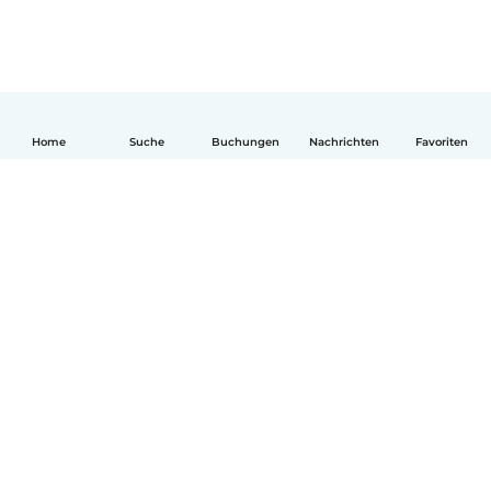
Home
Suche
Buchungen
Nachrichten
Favoriten
Deutsch
So funktionierts
Hilfe
Bedingungen & Datenschutz
Preise
Impressum
Babysits für Berufstätige
Community Leitfaden