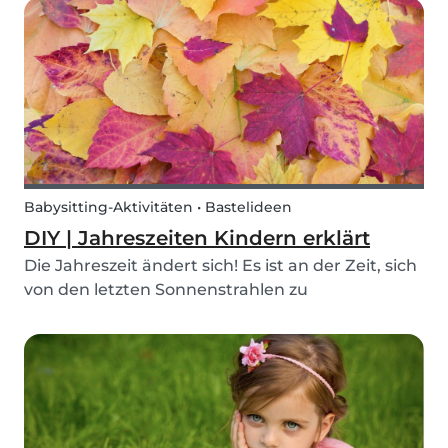
verstehen, was sie erleben. Dazu gehört auch,
welche Berufe Erwachsene ausüben. Die
folgenden Tipps machen es einf...
Babysitting-Aktivitäten • Bastelideen
DIY | Jahreszeiten Kindern erklärt
Die Jahreszeit ändert sich! Es ist an der Zeit, sich
von den letzten Sonnenstrahlen zu
verabschieden und den Herbst mit viel
Stimmung und Spaß zu begrüßen. Kennen
deine Kinder die vier Jahreszeiten und wissen
sie, warum es sie gibt? Um d...