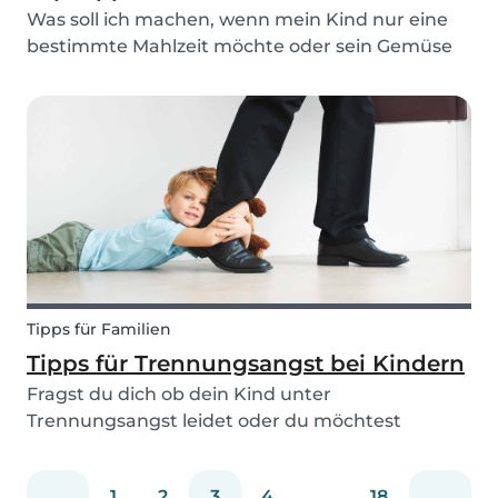
Was soll ich machen, wenn mein Kind nur eine
bestimmte Mahlzeit möchte oder sein Gemüse
nicht essen will? Keine Sorge, wir erklären dir,
was Picky Eating ist, warum es auftritt und wie
du damit umgehen kannst! Lies weiter, für Tipps
für...
Tipps für Familien
Tipps für Trennungsangst bei Kindern
Fragst du dich ob dein Kind unter
Trennungsangst leidet oder du möchtest
deinem Kind bei der Angst helfen? Schau dir
dann unsere Tipps zur Erkennung und zum
1
2
3
4
...
18