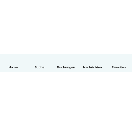
Home
Suche
Buchungen
Nachrichten
Favoriten
Deutsch
So funktionierts
Hilfe