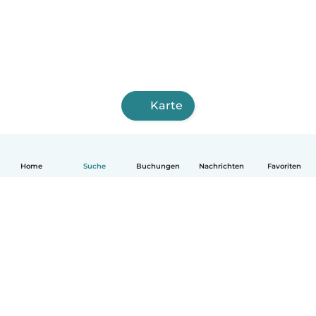
Karte
Home
Suche
Buchungen
Nachrichten
Favoriten
Deutsch
So funktionierts
Hilfe
Bedingungen & Datenschutz
Preise
Impressum