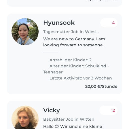
Hyunsook
4
Tagesmutter Job in Wiesloch
We are new to Germany. I am
looking forward to someone
who can read books for my boy
and give some advice about his
Anzahl der Kinder: 2
writing. Literacy tutor (helps
Alter der Kinder:
Schulkind
•
with reading and writing)
Teenager
Letzte Aktivität: vor 3 Wochen
20,00 €/Stunde
Vicky
12
Babysitter Job in Witten
Hallo 😊 Wir sind eine kleine