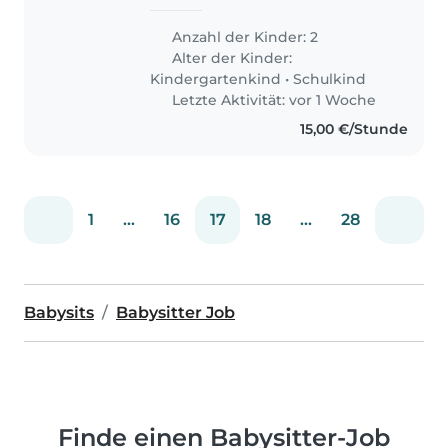
zuverlässige, liebevolle
Babysitterin für unsere beiden
Anzahl der Kinder: 2
Kinder (3 und 9 Jahre). Unsere
Alter der Kinder:
Kinder sind fröhlich, neugierig
Kindergartenkind
•
Schulkind
und unkompliziert...
Letzte Aktivität: vor 1 Woche
15,00 €/Stunde
1
...
16
17
18
...
28
Babysits
Babysitter Job
Finde einen Babysitter-Job