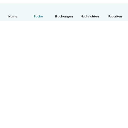
Home
Suche
Buchungen
Nachrichten
Favoriten
Deutsch
So funktionierts
Hilfe
Bedingungen & Datenschutz
Preise
Impressum
Babysits für Berufstätige
Community Leitfaden
© Babysits B.V.