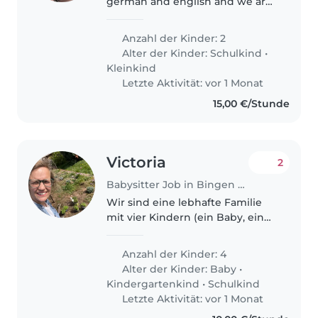
german and english and we are
looking for a babysitter to help
us with our 3 and 7 years old
Anzahl der Kinder: 2
children. We need support every
Alter der Kinder:
Schulkind
•
week day around 3 hours per
Kleinkind
day..
Letzte Aktivität: vor 1 Monat
15,00 €/Stunde
Victoria
2
Babysitter Job in Bingen am Rhein
Wir sind eine lebhafte Familie
mit vier Kindern (ein Baby, ein
Kindergartenkind und zwei
Grundschulkinder), die nach
Anzahl der Kinder: 4
einer zuverlässigen Babysitterin
Alter der Kinder:
Baby
•
sucht, die sich um unsere
Kindergartenkind
•
Schulkind
neugierigen,..
Letzte Aktivität: vor 1 Monat