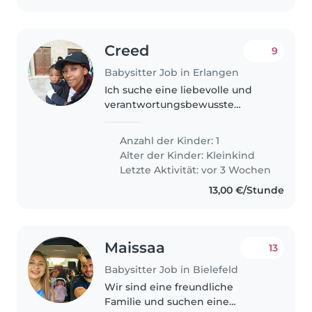
Creed
9
Babysitter Job in Erlangen
Ich suche eine liebevolle und
verantwortungsbewusste
Babysitterin oder Nanny für
meinen freundlichen und
Anzahl der Kinder: 1
energiegeladenen Kleinen.
Alter der Kinder:
Kleinkind
Meiner Sohn ist im
Letzte Aktivität: vor 3 Wochen
Kleinkindalter und braucht
13,00 €/Stunde
jemanden,..
Maissaa
13
Babysitter Job in Bielefeld
Wir sind eine freundliche
Familie und suchen eine