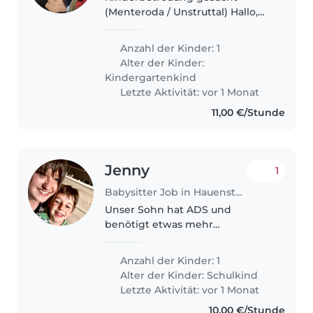
(Menteroda / Unstruttal) Hallo,
wir suchen für unsere Tochter
(3,5 Jahre alt) eine liebevolle und
Anzahl der Kinder: 1
zuverlässige Kinderbetreuung
Alter der Kinder:
für den Zeitraum vom 20.07...
Kindergartenkind
Letzte Aktivität: vor 1 Monat
11,00 €/Stunde
Jenny
1
Babysitter Job in Hauenstein
Unser Sohn hat ADS und
benötigt etwas mehr
Aufmerksamkeit und
Unterstützung beim Zimmer
Anzahl der Kinder: 1
aufräumen.
Alter der Kinder:
Schulkind
Letzte Aktivität: vor 1 Monat
10,00 €/Stunde