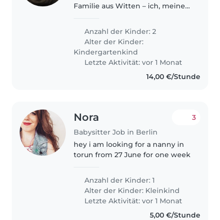
Familie aus Witten – ich, meine
dreijährige Tochter, mein fast
sechsjähriger Sohn und unser
Anzahl der Kinder: 2
kleiner Dackel – und suchen
Alter der Kinder:
eine liebevolle, zuverlässige..
Kindergartenkind
Letzte Aktivität: vor 1 Monat
14,00 €/Stunde
Nora
3
Babysitter Job in Berlin
hey i am looking for a nanny in
torun from 27 June for one week
Anzahl der Kinder: 1
Alter der Kinder:
Kleinkind
Letzte Aktivität: vor 1 Monat
5,00 €/Stunde