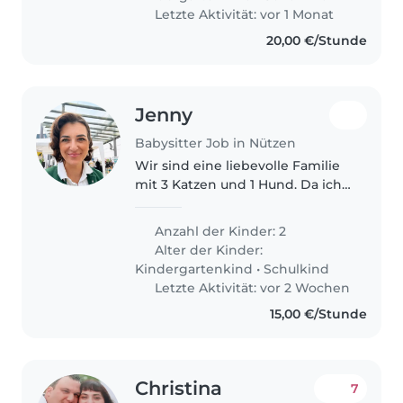
Letzte Aktivität: vor 1 Monat
20,00 €/Stunde
Jenny
Babysitter Job in Nützen
Wir sind eine liebevolle Familie
mit 3 Katzen und 1 Hund. Da ich
im August mit einer
Weiterbildung starte und wir ab
Anzahl der Kinder: 2
13:30 bis ca 15 Uhr regelmäßig
Alter der Kinder:
eine zuverlässige
Kindergartenkind
•
Schulkind
Kinderbetreuung..
Letzte Aktivität: vor 2 Wochen
15,00 €/Stunde
Christina
7