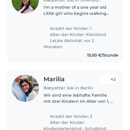
I'm a mother of a one year old
Little girl who begins walking
.she is intelligent. She needs
attention and someone to play
Anzahl der Kinder: 1
with. I'm pregnent and I need
Alter der Kinder:
Kleinkind
someone I can trust to take..
Letzte Aktivität: vor 2
Monaten
15,00 €/Stunde
Marilia
42
Babysitter Job in Berlin
Wir sind eine lebhafte Familie
mit drei Kindern im Alter von 1, 3
und 7 Jahren. Unsere Kinder
sind sportlich, verspielt und
Anzahl der Kinder: 2
kreativ. Wir suchen eine
Alter der Kinder:
zuverlässige Babysitterin, die..
Kindergartenkind
•
Schulkind