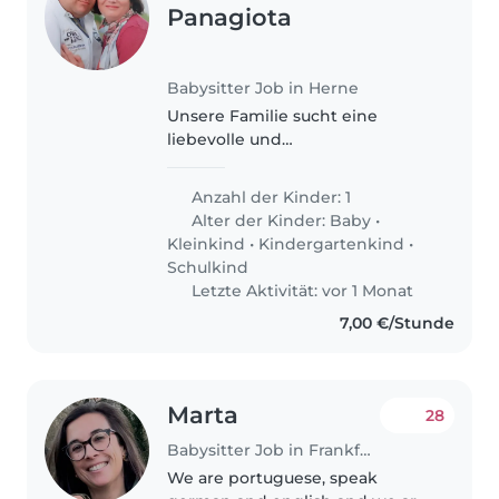
Panagiota
Babysitter Job in Herne
Unsere Familie sucht eine
liebevolle und
verantwortungsbewusste
Babysitterin oder Tagesmutter,
Anzahl der Kinder: 1
die sich um unser lebhaftes und
Alter der Kinder:
Baby
•
neugieriges Kind kümmern
Kleinkind
•
Kindergartenkind
•
kann. Wir benötigen jemanden,..
Schulkind
Letzte Aktivität: vor 1 Monat
7,00 €/Stunde
Marta
28
Babysitter Job in Frankfurt am Main
We are portuguese, speak