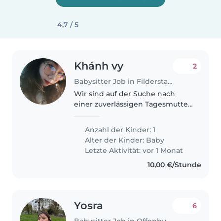
4,7 / 5
Khánh vy
2
Babysitter Job in Filderstadt
Wir sind auf der Suche nach
einer zuverlässigen Tagesmutter
oder Babysitterin, die sich
liebevoll um unseren
Anzahl der Kinder: 1
neugierigen und sportlichen
Alter der Kinder:
Baby
Kleinen kümmert. Unser Baby ist
Letzte Aktivität: vor 1 Monat
verspielt und..
10,00 €/Stunde
Yosra
6
Babysitter Job in Offenburg