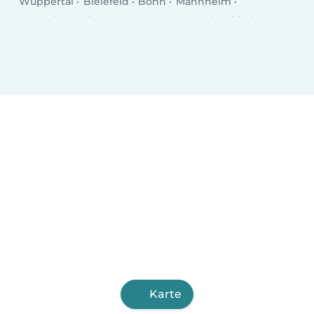
Wuppertal
Bielefeld
Bonn
Mannheim
Karlsruhe
Wiesbaden
Münster
Gelsenkirchen
Aachen
Mönchengladbach
Augsburg
Chemnitz
Kiel
Braunschweig
Krefeld
Halle (Saale)
Magdeburg
Oberhausen
Mainz
Freiburg im Breisgau
Erfurt
Lübeck
Hagen
Rostock
Karte