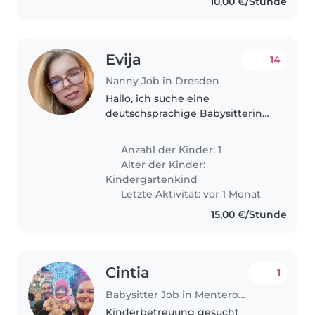
10,00 €/Stunde
Evija
14
Nanny Job in Dresden
Hallo, ich suche eine
deutschsprachige Babysitterin
oder einen deutschsprachigen
Babysitter, die/der einmal pro
Anzahl der Kinder: 1
Woche für etwa 2 Stunden Zeit
Alter der Kinder:
hat, um mit meiner 5-jährigen
Kindergartenkind
Tochter..
Letzte Aktivität: vor 1 Monat
15,00 €/Stunde
Cintia
1
Babysitter Job in Menteroda
Kinderbetreuung gesucht