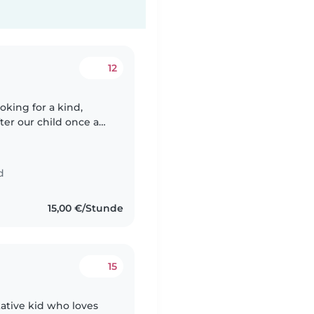
12
oking for a kind,
ter our child once a
d
15,00 €/Stunde
15
kative kid who loves