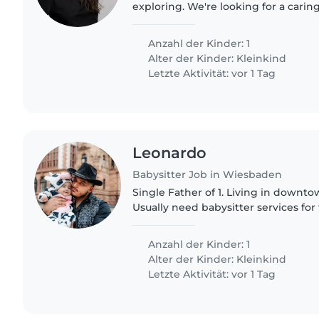
exploring. We're looking for a carin
comfortable with pets and can engag
Our home is welcoming,..
Anzahl der Kinder: 1
Alter der Kinder:
Kleinkind
Letzte Aktivität: vor 1 Tag
Leonardo
Babysitter Job in Wiesbaden
Single Father of 1. Living in down
Usually need babysitter services f
(Friday/Saturday).
Anzahl der Kinder: 1
Alter der Kinder:
Kleinkind
Letzte Aktivität: vor 1 Tag