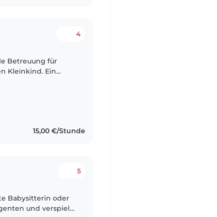
4
le Betreuung für
n Kleinkind. Ein
Grundkenntnisse in
15,00 €/Stunde
5
te Babysitterin oder
igenten und verspielt