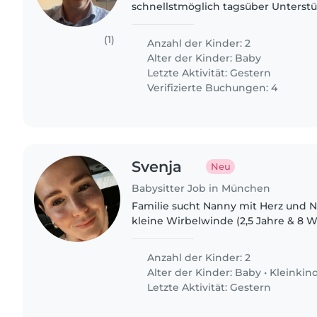
schnellstmöglich tagsüber Unterstü
Bruder (2,5 Jahre) da meine Frau si
Neugeborene kümmern muss. Wir h
(1)
Anzahl der Kinder: 2
Alter der Kinder:
Baby
Letzte Aktivität: Gestern
Verifizierte Buchungen: 4
Svenja
Neu
Babysitter Job in München
Familie sucht Nanny mit Herz und N
kleine Wirbelwinde (2,5 Jahre & 8 Wochen) Wir
aktive, weltoffene Familie – dreisp
(Englisch, Deutsch,..
Anzahl der Kinder: 2
Alter der Kinder:
Baby
•
Kleinkin
Letzte Aktivität: Gestern