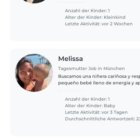
neugierigen Sohn. Du solltest Deut
sprechen und dich..
Anzahl der Kinder: 1
Alter der Kinder:
Kleinkind
Letzte Aktivität: vor 2 Wochen
Melissa
Tagesmutter Job in München
Buscamos una niñera cariñosa y res
pequeño bebé lleno de energía y a
Queremos a alguien a gusto con mas
Preferimos canguro multilingüe..
Anzahl der Kinder: 1
Alter der Kinder:
Baby
Letzte Aktivität: vor 3 Tagen
Durchschnittliche Antwortzeit: 