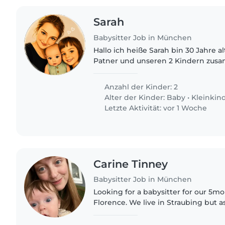
Sarah
Babysitter Job in München
Hallo ich heiße Sarah bin 30 Jahre 
Patner und unseren 2 Kindern zusa
Sohn hat probleme mit dem spreche
top fit er versteht alles..
Anzahl der Kinder: 2
Alter der Kinder:
Baby
•
Kleinkin
Letzte Aktivität: vor 1 Woche
Carine Tinney
Babysitter Job in München
Looking for a babysitter for our 5m
Florence. We live in Straubing but a
opera in Munich we need someone t
during rehearsal. She..