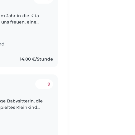
m Jahr in die Kita
 uns freuen, eine
finden, die gern mit
nd
14,00 €/Stunde
9
ge Babysitterin, die
pieltes Kleinkind
rgie und sehr