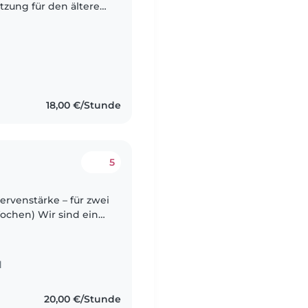
tzung für den älteren
ch um das
aben ein..
18,00 €/Stunde
5
ervenstärke – für zwei
 sind eine
rachig unterwegs
d
20,00 €/Stunde