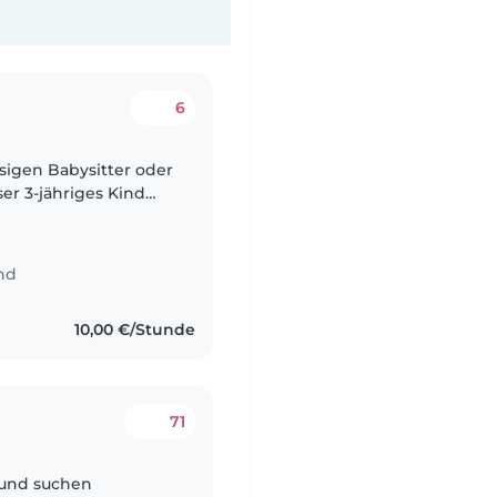
6
sigen Babysitter oder
er 3-jähriges Kind
Wir brauchen
nd
10,00 €/Stunde
71
und suchen