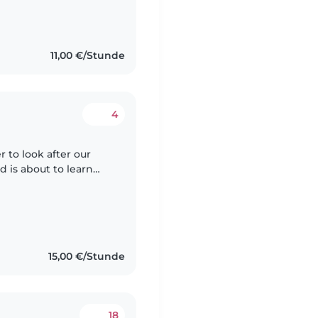
11,00 €/Stunde
4
r to look after our
nd is about to learn
our skills and
15,00 €/Stunde
18