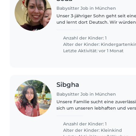
Babysitter Job in München
Unser 3-jähriger Sohn geht seit eine
und lernt dort Deutsch. Wir würden
liebe, kinderfreundliche Person zu 
ihm spielt und ihn..
Anzahl der Kinder: 1
Alter der Kinder:
Kindergartenki
Letzte Aktivität: vor 1 Monat
Sibgha
Babysitter Job in München
Unsere Familie sucht eine zuverlässi
sich um unseren lebhaften und vers
kümmert. Unser Sohn ist voller Ene
freundlich. Wir würden..
Anzahl der Kinder: 1
Alter der Kinder:
Kleinkind