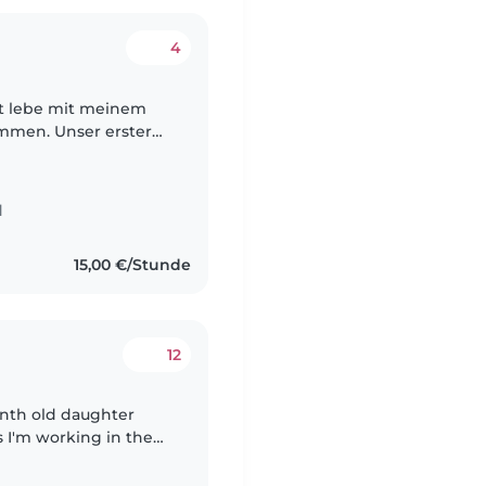
4
alt lebe mit meinem
mmen. Unser erster
n ansonsten ist er
d
15,00 €/Stunde
12
onth old daughter
s I'm working in the
o look after her